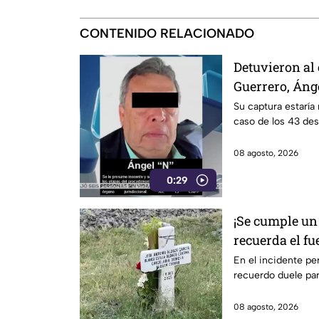
CONTENIDO RELACIONADO
Detuvieron al
Guerrero, Áng
Su captura estaría 
caso de los 43 de
08 agosto, 2026
0:29
¡Se cumple un 
recuerda el fu
en Irapuato
En el incidente per
recuerdo duele para
08 agosto, 2026