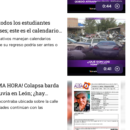
0:44
todos los estudiantes
ses; este es el calendario
027; ¿afectará a
cativos manejan calendarios
ue su regreso podría ser antes o
0:41
MA HORA! Colapsa barda
luvia en León; ¿hay
onadas?
ncontraba ubicada sobre la calle
dades continúan con las