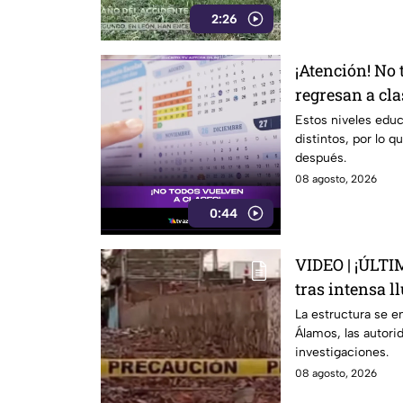
2:26
¡Atención! No 
regresan a cla
escolar 2026-2
Estos niveles edu
distintos, por lo q
Guanajuato?
después.
08 agosto, 2026
0:44
VIDEO | ¡ÚLTI
tras intensa l
personas lesi
La estructura se e
Álamos, las autori
investigaciones.
08 agosto, 2026