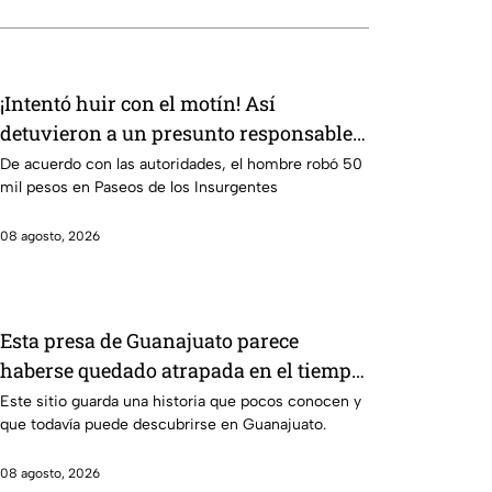
¡Intentó huir con el motín! Así
detuvieron a un presunto responsable
de asaltar a su víctima en León
De acuerdo con las autoridades, el hombre robó 50
mil pesos en Paseos de los Insurgentes
08 agosto, 2026
Esta presa de Guanajuato parece
haberse quedado atrapada en el tiempo;
¿cuál es?
Este sitio guarda una historia que pocos conocen y
que todavía puede descubrirse en Guanajuato.
08 agosto, 2026