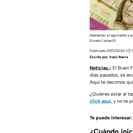
Adelantan el aguinaldo a e
Envato / johan10
Publicado 09/11/2024 | 🕑 1
Escrito por:
Irazú Ibarra
Noticias.-
El Buen F
días pasados, se an
Aquí te decimos qui
¿Quieres estar al t
click aquí,
y no te 
Te puede interesar:
¿Cuándo inic