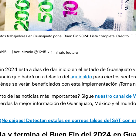
stos trabajadores en Guanajuato por el Buen Fin 2024: Lista completa.|Crédito: El B
6:15
| Actualizado 🕑 12:15
1 minuto lectura
in 2024 está a días de dar inicio en el estado de Guanajuato y 
unció que habrá un adelanto del
aguinaldo
para ciertos sector
énes se verán beneficiados con esta implementación ¡Toma n
anto de las noticias más importantes? Sigue
nuestro canal de
pierdas la mejor información de Guanajuato, México y el mundo
¡No caigas! Detectan estafas en correos falsos del SAT con 
ia y termina el Buen Fin del 2024 en Gu