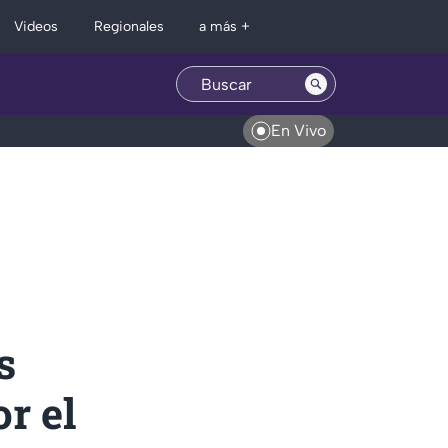
Regionales
Videos
a más +
En Vivo
s
r el