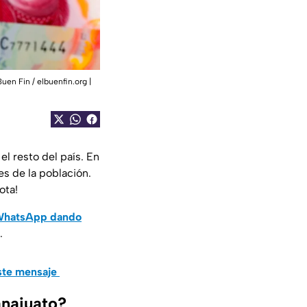
uen Fin / elbuenfin.org |
el resto del país. En
es de la población.
ota!
 WhatsApp dando
.
este mensaje
anajuato?