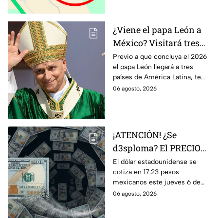
Aeropuerto.
¿Viene el papa León a
México? Visitará tres
países de América
Previo a que concluya el 2026
el papa León llegará a tres
Latina en noviembre de
países de América Latina, te
este año 2026
contamos los detalles.
06 agosto, 2026
¡ATENCIÓN! ¿Se
d3sploma? El PRECIO
del dólar vuelve a bajar
El dólar estadounidense se
cotiza en 17.23 pesos
en Guanajuato: Así
mexicanos este jueves 6 de
amanece el tipo de
agosto de 2026, mostrando
06 agosto, 2026
cambio HOY 6 de
una tendencia a la baja
agosto
respecto a semanas