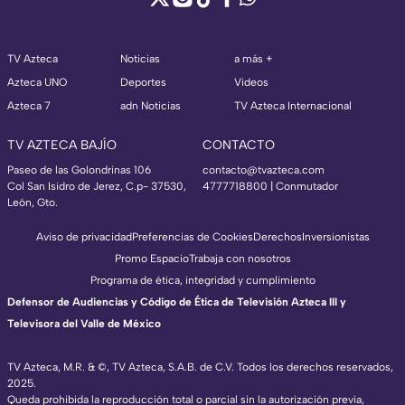
TV Azteca
Noticias
a más +
Azteca UNO
Deportes
Videos
Azteca 7
adn Noticias
TV Azteca Internacional
TV AZTECA BAJÍO
CONTACTO
Paseo de las Golondrinas 106
contacto@tvazteca.com
Col San Isidro de Jerez, C.p- 37530,
4777718800 | Conmutador
León, Gto.
Aviso de privacidad
Preferencias de Cookies
Derechos
Inversionistas
Promo Espacio
Trabaja con nosotros
Programa de ética, integridad y cumplimiento
Defensor de Audiencias y Código de Ética de Televisión Azteca III y
Televisora del Valle de México
TV Azteca, M.R. & ©, TV Azteca, S.A.B. de C.V. Todos los derechos reservados,
2025.
Queda prohibida la reproducción total o parcial sin la autorización previa,