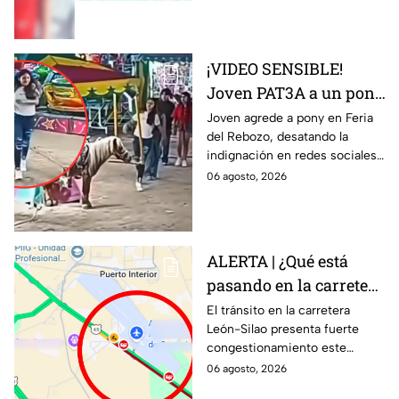
fue activada.
¡VIDEO SENSIBLE!
Joven PAT3A a un pony
atado a una atracción
Joven agrede a pony en Feria
del Rebozo, desatando la
de feria; reacción de la
indignación en redes sociales.
agresora ENFURECE a
No te pierdas la reacción de la
06 agosto, 2026
las redes
agresora que ha enfurecido a
miles.
ALERTA | ¿Qué está
pasando en la carretera
León-Silao HOY jueves?
El tránsito en la carretera
León-Silao presenta fuerte
Reportan tráfico
congestionamiento este
intenso rumbo al
jueves 6 de agosto,
06 agosto, 2026
Aeropuerto
principalmente en la zona del