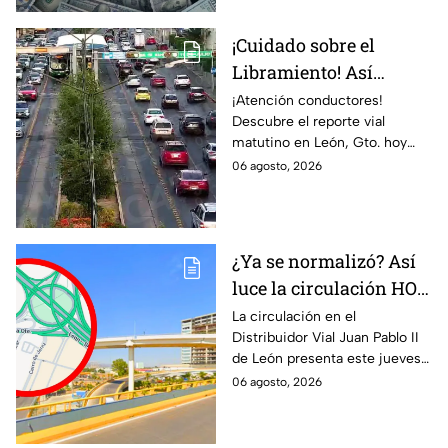
anteriores.
¡Cuidado sobre el
Libramiento! Así
amanece el tráfico en
¡Atención conductores!
Descubre el reporte vial
León, Gto., hoy jueves 6
matutino en León, Gto. hoy
de agosto; reporte EN
jueves 6 de agosto. ¡Evita el
06 agosto, 2026
VIVO
tráfico en los bulevares más
congestionados.
¿Ya se normalizó? Así
luce la circulación HOY
jueves en el
La circulación en el
Distribuidor Vial Juan Pablo II
Distribuidor Juan
de León presenta este jueves
Pablo II de León
6 de agosto algunos puntos
06 agosto, 2026
con tráfico moderado rumbo a
Torres Landa y la zona de
Mulza.