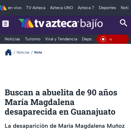
en vivo
TV Azteca
Azteca UNO
Azteca 7
Deportes
Notic
Noticias
Turismo
Viral y Tendencia
Deportes
Espectáculos
En Viv
Noticias
Nota
Buscan a abuelita de 90 años
María Magdalena
desaparecida en Guanajuato
La desaparición de María Magdalena Muñoz