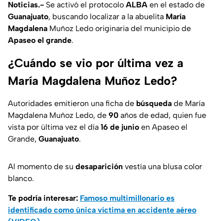
Noticias.-
Se activó el protocolo
ALBA
en el estado de
Guanajuato
, buscando localizar a la abuelita
María
Magdalena
Muñoz Ledo originaria del municipio de
Apaseo el grande
.
¿Cuándo se vio por última vez a
María Magdalena Muñoz Ledo?
Autoridades emitieron una ficha de
búsqueda
de María
Magdalena Muñoz Ledo, de
90
años de edad, quien fue
vista por última vez el día
16 de junio
en Apaseo el
Grande,
Guanajuato
.
Al momento de su
desaparición
vestía una blusa color
blanco.
Te podría interesar:
Famoso multimillonario es
identificado como única víctima en accidente aéreo