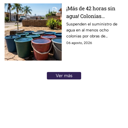
¡Más de 42 horas sin
agua! Colonias
afectadas por
Suspenden el suministro de
agua en al menos ocho
mantenimiento de
colonias por obras de
pozos
mantenimiento. Conoce
06 agosto, 2026
cuándo regresa el servicio.
Ver más