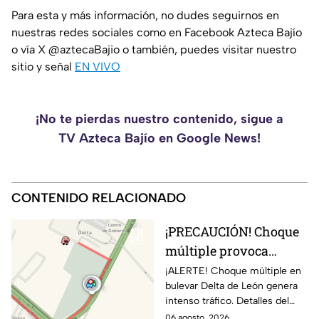
Para esta y más información, no dudes seguirnos en
nuestras redes sociales como en Facebook Azteca Bajío
o vía X @aztecaBajio o también, puedes visitar nuestro
sitio y señal
EN VIVO
¡No te pierdas nuestro contenido, sigue a
TV Azteca Bajío en Google News!
CONTENIDO RELACIONADO
¡PRECAUCIÓN! Choque
múltiple provoca
INTENSO TRÁFICO
¡ALERTE! Choque múltiple en
bulevar Delta de León genera
sobre bulevar Delta
intenso tráfico. Detalles del
HOY en León; CIERRAN
accidente y recomendaciones
06 agosto, 2026