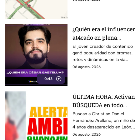
esta zona de la vialidad
para evitar contratiempos.
¿Quién era el influencer
at4cado en plena
transmisión? Esto
El joven creador de contenido
ganó popularidad con bromas,
sabemos
retos y dinámicas en la vía
pública.
06 agosto, 2026
0:43
ÚLTIMA HORA: Activan
BÚSQUEDA en todo
Guanajuato de
Buscan a Christian Daniel
Hernández Arellano, un niño de
Christian Daniel,
4 años desaparecido en León,
pequeño de 4 años
Guanajuato. La Alerta Amber
06 agosto, 2026
desaparecido en León