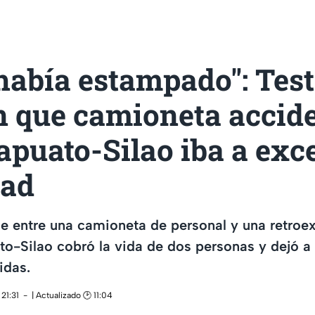
había estampado": Tes
n que camioneta accid
rapuato-Silao iba a exc
dad
e entre una camioneta de personal y una retroe
ato-Silao cobró la vida de dos personas y dejó a
idas.
21:31
| Actualizado 🕑 11:04