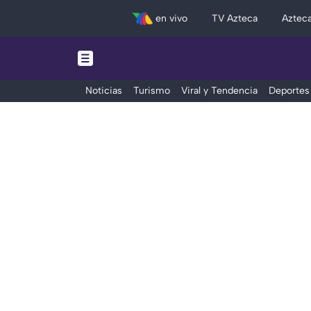
en vivo
TV Azteca
Aztec
Noticias
Turismo
Viral y Tendencia
Deportes