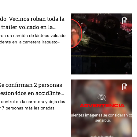
odo! Vecinos roban toda la
tráiler volcado en la
rapuato
ron un camión de lácteos volcado
idente en la carretera Irapuato-
 Se confirman 2 personas
 lesion4dos en accid3nte
rapuato; esto se sabe
l control en la carretera y deja dos
y 7 personas más lesionadas.