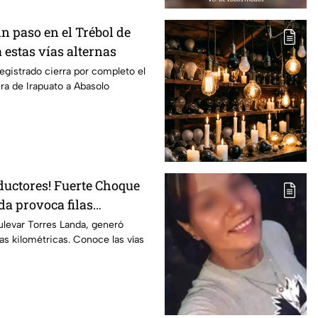
Sin paso en el Trébol de
 estas vías alternas
egistrado cierra por completo el
era de Irapuato a Abasolo
ductores! Fuerte Choque
da provoca filas
 esta altura
ulevar Torres Landa, generó
ilas kilométricas. Conoce las vías