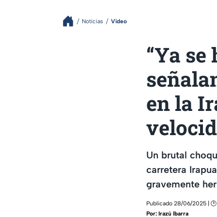
Noticias
Video
“Ya se 
señala
en la I
veloci
Un brutal choqu
carretera Irapu
gravemente her
Publicado 28/06/2025 | 🕑 
Por:
Irazú Ibarra