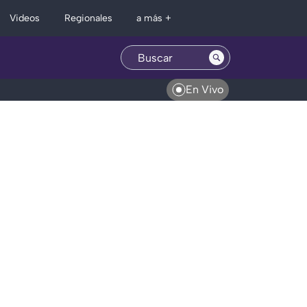
Regionales
Videos
a más +
En Vivo