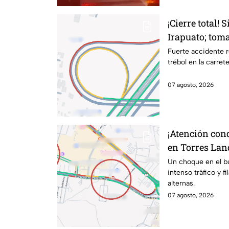
¡Cierre total! 
Irapuato; toma
Fuerte accidente r
trébol en la carret
07 agosto, 2026
¡Atención con
en Torres Lan
kilométricas a
Un choque en el b
intenso tráfico y f
alternas.
07 agosto, 2026