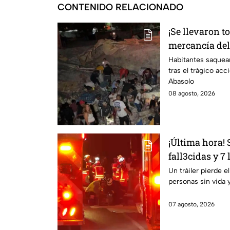
CONTENIDO RELACIONADO
¡Se llevaron t
mercancía del 
carretera de I
Habitantes saquea
tras el trágico acc
Abasolo
08 agosto, 2026
¡Última hora!
fall3cidas y 7
carretero en I
Un tráiler pierde e
personas sin vida 
07 agosto, 2026