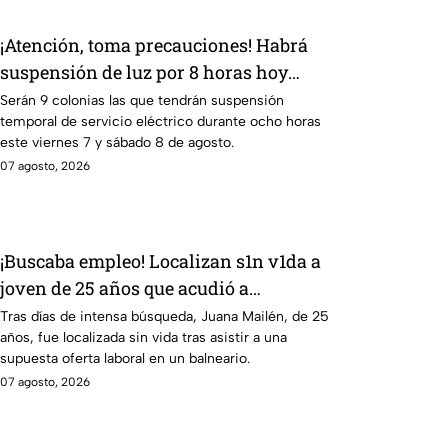
¡Atención, toma precauciones! Habrá
suspensión de luz por 8 horas hoy
viernes 7 y mañana sábado 8 de agosto
Serán 9 colonias las que tendrán suspensión
temporal de servicio eléctrico durante ocho horas
en 9 sitios
este viernes 7 y sábado 8 de agosto.
07 agosto, 2026
¡Buscaba empleo! Localizan s1n v1da a
joven de 25 años que acudió a
entrevista de trabajo falsa
Tras días de intensa búsqueda, Juana Mailén, de 25
años, fue localizada sin vida tras asistir a una
supuesta oferta laboral en un balneario.
07 agosto, 2026