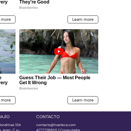
BAJÍO
CONTACTO
londrinas 106
contacto@tvazteca.com
e Jerez, C.p-
4777718800 | Conmutador