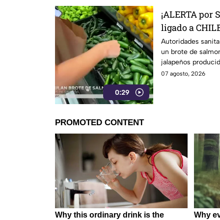
¡ALERTA por 
ligado a CHILE
27 estados
Autoridades sanita
un brote de salmon
jalapeños producid
07 agosto, 2026
0:29