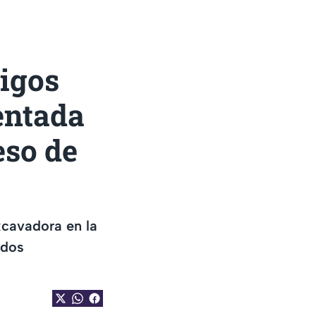
tigos
entada
eso de
xcavadora en la
 dos