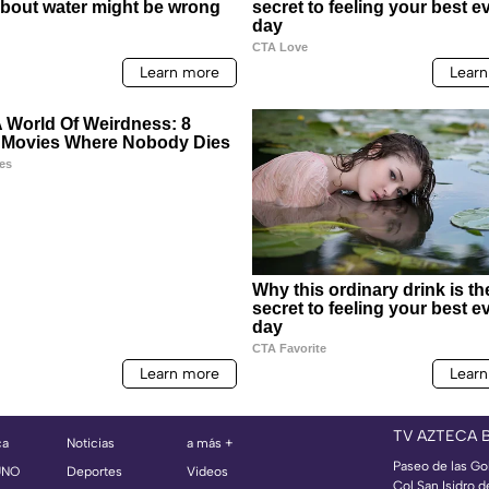
TV AZTECA 
ca
Noticias
a más +
Paseo de las Go
UNO
Deportes
Videos
Col San Isidro d