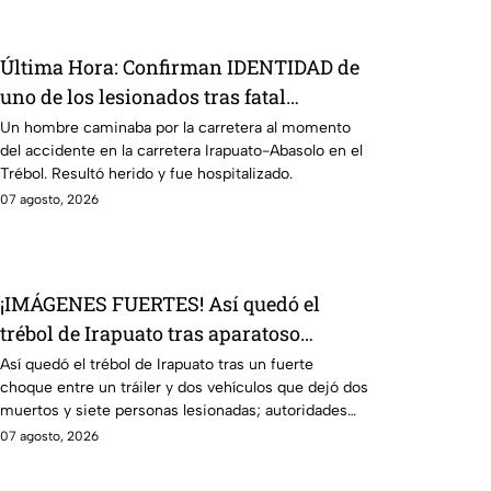
Última Hora: Confirman IDENTIDAD de
uno de los lesionados tras fatal
accid3nte en Irapuato
Un hombre caminaba por la carretera al momento
del accidente en la carretera Irapuato-Abasolo en el
Trébol. Resultó herido y fue hospitalizado.
07 agosto, 2026
¡IMÁGENES FUERTES! Así quedó el
trébol de Irapuato tras aparatoso
choque; hay mu3rtos y lesionados
Así quedó el trébol de Irapuato tras un fuerte
choque entre un tráiler y dos vehículos que dejó dos
muertos y siete personas lesionadas; autoridades
siguen en la zona
07 agosto, 2026