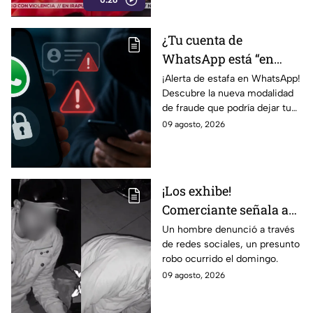
0:26
¿Tu cuenta de
WhatsApp está “en
revisión”? Este mensaje
¡Alerta de estafa en WhatsApp!
Descubre la nueva modalidad
podría dejarte
de fraude que podría dejar tu
vulnerable ante
cuenta vulnerable. ¡No te
09 agosto, 2026
ESTAFAS si no tienes
pierdas los detalles!
cuidado
¡Los exhibe!
Comerciante señala a
dos hombres de un
Un hombre denunció a través
de redes sociales, un presunto
presunto robo a un
robo ocurrido el domingo.
negocio en León
09 agosto, 2026