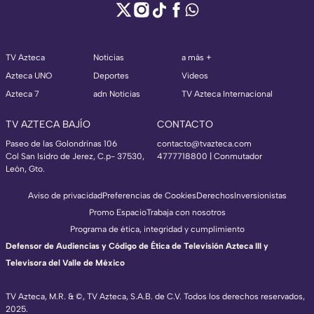
TV Azteca
Noticias
a más +
Azteca UNO
Deportes
Videos
Azteca 7
adn Noticias
TV Azteca Internacional
TV AZTECA BAJÍO
CONTACTO
Paseo de las Golondrinas 106
contacto@tvazteca.com
Col San Isidro de Jerez, C.p- 37530,
4777718800 | Conmutador
León, Gto.
Aviso de privacidad
Preferencias de Cookies
Derechos
Inversionistas
Promo Espacio
Trabaja con nosotros
Programa de ética, integridad y cumplimiento
Defensor de Audiencias y Código de Ética de Televisión Azteca III y
Televisora del Valle de México
TV Azteca, M.R. & ©, TV Azteca, S.A.B. de C.V. Todos los derechos reservados,
2025.