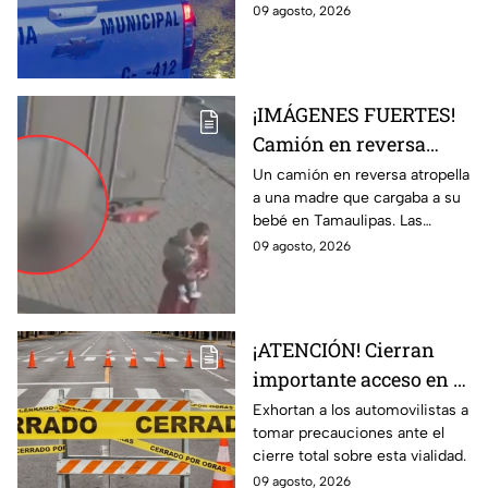
siniestro.
09 agosto, 2026
¡IMÁGENES FUERTES!
Camión en reversa
ATR0PELLA a madre
Un camión en reversa atropella
a una madre que cargaba a su
que cargaba a su BEBÉ
bebé en Tamaulipas. Las
y les pasa por encima;
fuertes imágenes captadas por
09 agosto, 2026
así ocurrió
una cámara de vigilancia.
¡ATENCIÓN! Cierran
importante acceso en el
Eje Metropolitano en
Exhortan a los automovilistas a
tomar precauciones ante el
León; ¿cuál es el
cierre total sobre esta vialidad.
motivo?
09 agosto, 2026