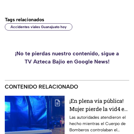
Tags relacionados
Accidentes viales Guanajuato hoy
¡No te pierdas nuestro contenido, sigue a
TV Azteca Bajío en Google News!
CONTENIDO RELACIONADO
¡En plena vía pública!
Mujer pierde la vid4 e
incendian casa en la
Las autoridades atendieron el
hecho mientras el Cuerpo de
colonia León I
Bomberos controlaban el