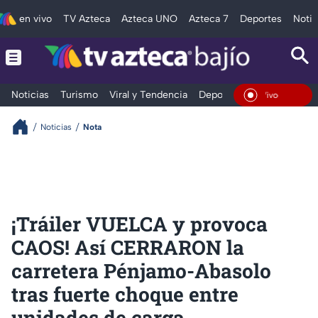
en vivo
TV Azteca
Azteca UNO
Azteca 7
Deportes
Notic
Noticias
Turismo
Viral y Tendencia
Deportes
Espectáculos
En Vivo
Noticias
Nota
¡Tráiler VUELCA y provoca
CAOS! Así CERRARON la
carretera Pénjamo-Abasolo
tras fuerte choque entre
unidades de carga