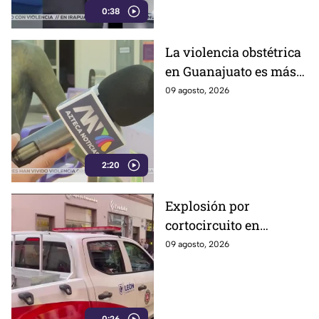
0:38
La violencia obstétrica
en Guanajuato es más
común de lo que cree y
09 agosto, 2026
casi nadie habla ella;
así es como la ejercen
2:20
Explosión por
cortocircuito en
registro subterráneo
09 agosto, 2026
paraliza a los
ciudadanos en el
Centro de León (VIDEO)