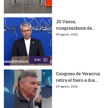
JD Vance,
vicepresidente de
Estados Unidos,
09 agosto, 2026
aseguran que el
gobierno de Irán busca
que la gu3rra continúe
0:23
Congreso de Veracruz
retira el fuero a dos
alcaldes; revelan
09 agosto, 2026
cuáles fueron las
razones