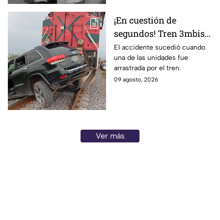
¡En cuestión de
segundos! Tren 3mbiste
una camioneta en
El accidente sucedió cuando
una de las unidades fue
Guanajuato; este fue el
arrastrada por el tren.
saldo de las víct1mas
09 agosto, 2026
Ver más