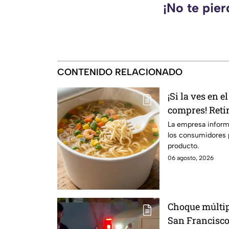
¡No te pie
CONTENIDO RELACIONADO
¡Si la ves en 
compres! Reti
instantánea p
La empresa informó
los consumidores p
ingredientes
producto.
06 agosto, 2026
Choque múltip
San Francisco