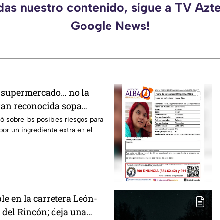
rdas nuestro contenido, sigue a TV Azte
Google News!
el supermercado… no la
ran reconocida sopa
or riesgo en uno de sus
 sobre los posibles riesgos para
or un ingrediente extra en el
le en la carretera León-
 del Rincón; deja una