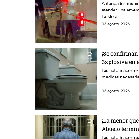
persona sin v
Autoridades munici
atender una emerg
La Mora.
06 agosto, 2026
¡Se confirman
3xplosiva en e
medidas para 
Las autoridades ex
medidas necesarias
06 agosto, 2026
¡La menor que
Abuelo termin
¿qué sucedió?
Las autoridades rea