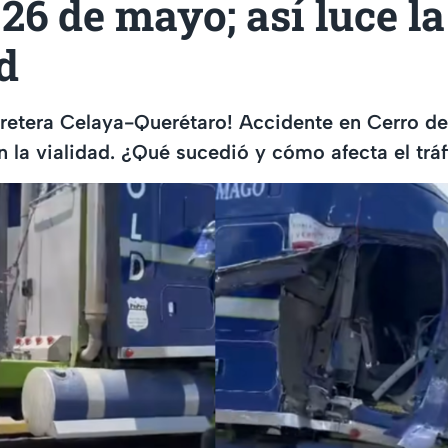
26 de mayo; así luce la
d
arretera Celaya-Querétaro! Accidente en Cerro de
 la vialidad. ¿Qué sucedió y cómo afecta el tráf