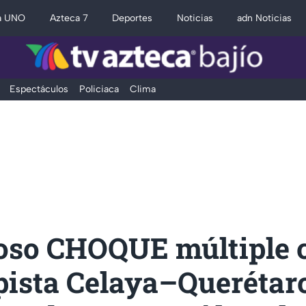
a UNO
Azteca 7
Deportes
Noticias
adn Noticias
Espectáculos
Policiaca
Clima
oso CHOQUE múltiple 
opista Celaya–Queréta