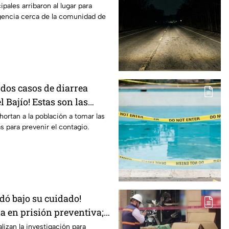
id4
pales arribaron al lugar para
encia cerca de la comunidad de
 dos casos de diarrea
l Bajío! Estas son las
evitar el contagio
hortan a la población a tomar las
 para prevenir el contagio.
dó bajo su cuidado!
a en prisión preventiva;
lizan la investigación para