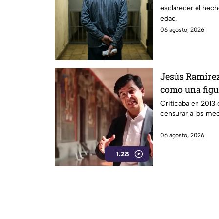
esclarecer el hech
edad.
06 agosto, 2026
Jesús Ramírez
como una figur
de censura de
Criticaba en 2013 e
censurar a los me
06 agosto, 2026
1:28