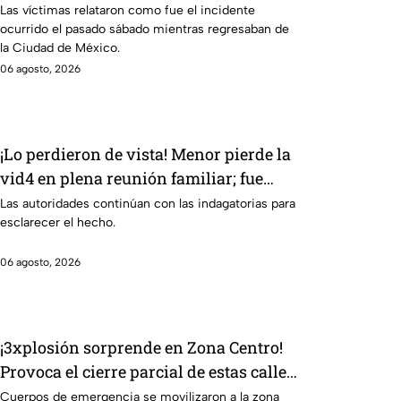
Nuevo Laredo relatan cómo fueron
Las víctimas relataron como fue el incidente
ocurrido el pasado sábado mientras regresaban de
asaltados en Irapuato
la Ciudad de México.
06 agosto, 2026
¡Lo perdieron de vista! Menor pierde la
vid4 en plena reunión familiar; fue
localizado en la alberca
Las autoridades continúan con las indagatorias para
esclarecer el hecho.
06 agosto, 2026
¡3xplosión sorprende en Zona Centro!
Provoca el cierre parcial de estas calles
de León
Cuerpos de emergencia se movilizaron a la zona