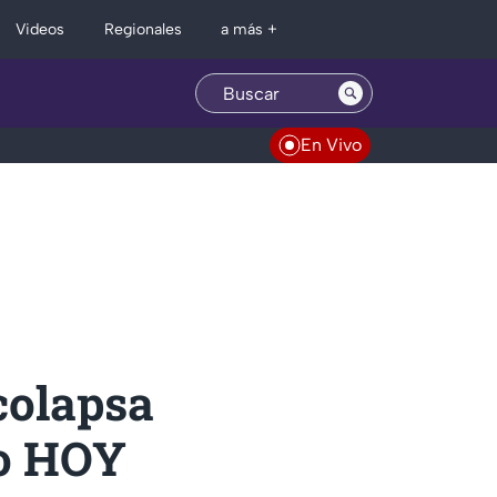
Regionales
Videos
a más +
En Vivo
colapsa
ro HOY