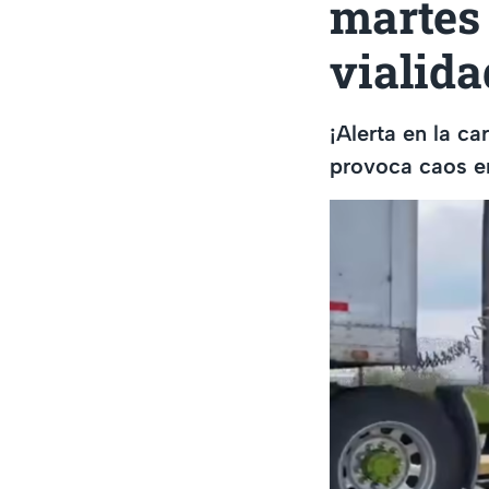
martes 
vialida
¡Alerta en la c
provoca caos en