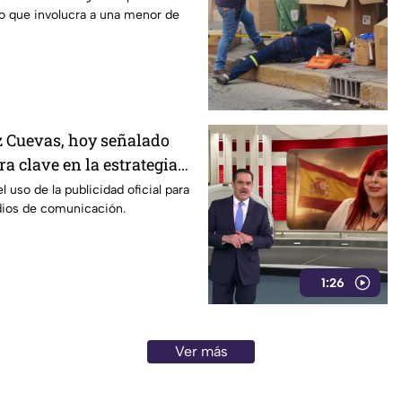
o que involucra a una menor de
 Cuevas, hoy señalado
a clave en la estrategia
l gobierno
l uso de la publicidad oficial para
dios de comunicación.
1:26
Ver más