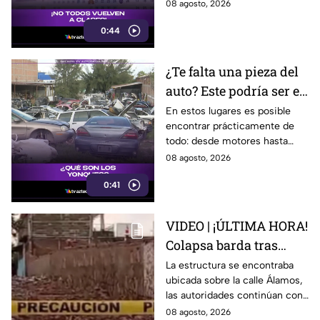
ser antes o después.
08 agosto, 2026
Guanajuato?
0:44
¿Te falta una pieza del
auto? Este podría ser el
lugar ideal para los
En estos lugares es posible
encontrar prácticamente de
automovilistas
todo: desde motores hasta
transmisores.
08 agosto, 2026
0:41
VIDEO | ¡ÚLTIMA HORA!
Colapsa barda tras
intensa lluvia en León;
La estructura se encontraba
ubicada sobre la calle Álamos,
¿hay personas
las autoridades continúan con
lesionadas?
las investigaciones.
08 agosto, 2026