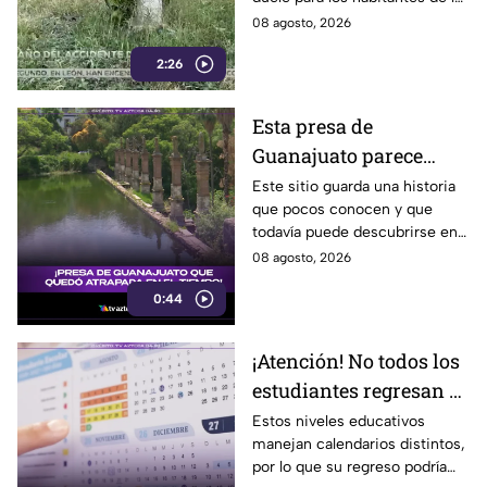
Irapuato
localidad.
08 agosto, 2026
2:26
Esta presa de
Guanajuato parece
haberse quedado
Este sitio guarda una historia
que pocos conocen y que
atrapada en el tiempo;
todavía puede descubrirse en
¿cuál es?
Guanajuato.
08 agosto, 2026
0:44
¡Atención! No todos los
estudiantes regresan a
clases; este es el
Estos niveles educativos
manejan calendarios distintos,
calendario escolar
por lo que su regreso podría
2026-2027; ¿afectará a