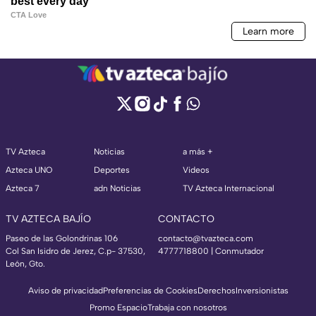
TV Azteca
Noticias
a más +
Azteca UNO
Deportes
Videos
Azteca 7
adn Noticias
TV Azteca Internacional
TV AZTECA BAJÍO
CONTACTO
Paseo de las Golondrinas 106
contacto@tvazteca.com
Col San Isidro de Jerez, C.p- 37530,
4777718800 | Conmutador
León, Gto.
Aviso de privacidad
Preferencias de Cookies
Derechos
Inversionistas
Promo Espacio
Trabaja con nosotros