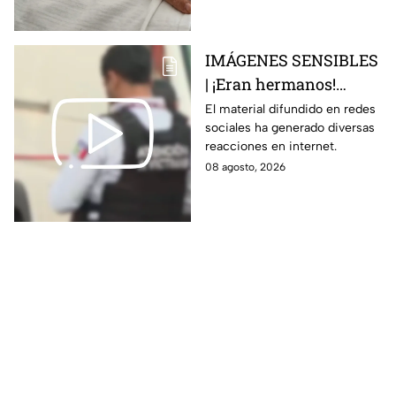
esto sabemos
IMÁGENES SENSIBLES
| ¡Eran hermanos!
Captan brut4l agresión
El material difundido en redes
sociales ha generado diversas
contra un hombre que
reacciones en internet.
perdió la vid4
08 agosto, 2026