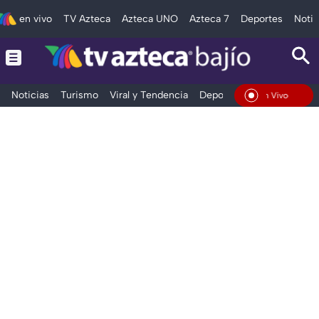
en vivo
TV Azteca
Azteca UNO
Azteca 7
Deportes
Notic
Noticias
Turismo
Viral y Tendencia
Deportes
Espectáculos
En Vivo