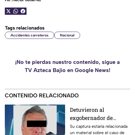
Por:
Héctor Gutiérrez
Tags relacionados
Accidentes carreteros
Nacional
¡No te pierdas nuestro contenido, sigue a
TV Azteca Bajío en Google News!
CONTENIDO RELACIONADO
Detuvieron al
exgobernador de
Guerrero, Ángel
Su captura estaría relacionada
un material sobre el caso de
Aguirre Rivero