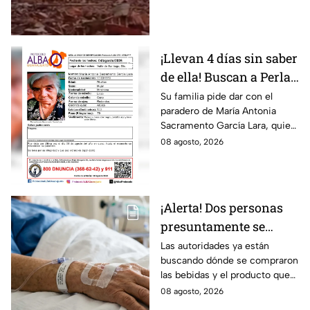
¡Llevan 4 días sin saber
de ella! Buscan a Perla
Alejandra Martín del
Su familia pide dar con el
paradero de María Antonia
Campo Medina,
Sacramento García Lara, quien
desaparecida en
fue vista por última vez el 4 de
08 agosto, 2026
Guanajuato
agosto.
¡Alerta! Dos personas
presuntamente se
encuentran delicadas
Las autoridades ya están
buscando dónde se compraron
por ingerir bebidas
las bebidas y el producto que
alcohólicas
causó la intoxicación.
08 agosto, 2026
adulteradas en Celaya: