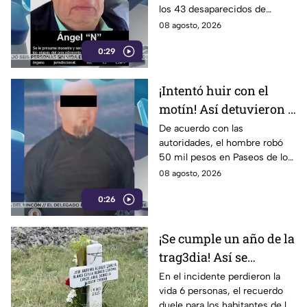
los 43 desaparecidos de
Ayotzinapa
08 agosto, 2026
0:29
¡Intentó huir con el
motín! Así detuvieron a
un presunto
De acuerdo con las
autoridades, el hombre robó
responsable de asaltar
50 mil pesos en Paseos de los
a su víctima en León
Insurgentes
08 agosto, 2026
0:26
¡Se cumple un año de la
trag3dia! Así se
recuerda el fuerte
En el incidente perdieron la
vida 6 personas, el recuerdo
accidente de un tren en
duele para los habitantes de la