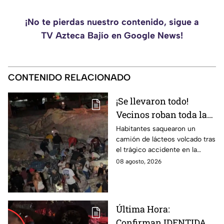
¡No te pierdas nuestro contenido, sigue a
TV Azteca Bajío en Google News!
CONTENIDO RELACIONADO
¡Se llevaron todo!
Vecinos roban toda la
mercancía del tráiler
Habitantes saquearon un
camión de lácteos volcado tras
volcado en la carretera
el trágico accidente en la
de Irapuato
carretera Irapuato-Abasolo
08 agosto, 2026
Última Hora:
Confirman IDENTIDAD