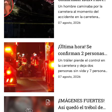
de uno de los
Un hombre caminaba por la
carretera al momento del
lesionados tras fatal
accidente en la carretera
accid3nte en Irapuato
Irapuato-Abasolo en el Trébol.
07 agosto, 2026
Resultó herido y fue
hospitalizado.
¡Última hora! Se
confirman 2 personas
fall3cidas y 7
Un tráiler pierde el control en
la carretera y deja dos
lesion4dos en
personas sin vida y 7 personas
accid3nte carretero en
más lesionadas.
07 agosto, 2026
Irapuato; esto se sabe
¡IMÁGENES FUERTES!
Así quedó el trébol de