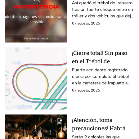
Irapuato tras aparatoso
Así quedó el trébol de Irapuato
tras un fuerte choque entre un
choque; hay mu3rtos y
tráiler y dos vehículos que dejó
lesionados
dos muertos y siete personas
07 agosto, 2026
lesionadas; autoridades siguen
en la zona
¡Cierre total! Sin paso
en el Trébol de
Irapuato; toma estas
Fuerte accidente registrado
cierra por completo el trébol
vías alternas
en la carretera de Irapuato a
Abasolo
07 agosto, 2026
¡Atención, toma
precauciones! Habrá
suspensión de luz por 8
Serán 9 colonias las que