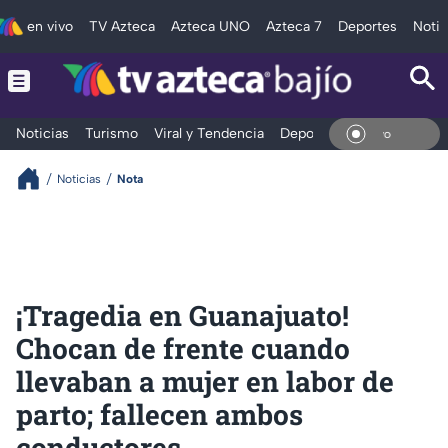
en vivo
TV Azteca
Azteca UNO
Azteca 7
Deportes
Notic
Noticias
Turismo
Viral y Tendencia
Deportes
Espectáculos
En Vi
Noticias
Nota
¡Tragedia en Guanajuato!
Chocan de frente cuando
llevaban a mujer en labor de
parto; fallecen ambos
conductores