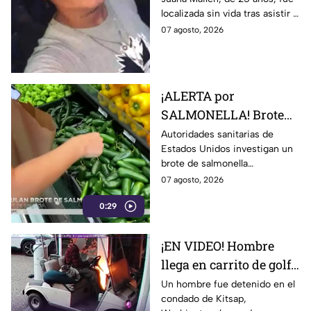
acudió a entrevista de
localizada sin vida tras asistir a
trabajo falsa
una supuesta oferta laboral en
07 agosto, 2026
un balneario.
¡ALERTA por
SALMONELLA! Brote
ligado a CHILES
Autoridades sanitarias de
Estados Unidos investigan un
jalapeños ya afecta a 27
brote de salmonella
estados
relacionado con chiles
07 agosto, 2026
jalapeños producidos en
0:29
Sinaloa.
¡EN VIDEO! Hombre
llega en carrito de golf
con un perro y termina
Un hombre fue detenido en el
condado de Kitsap,
DESATANDO inc3ndio