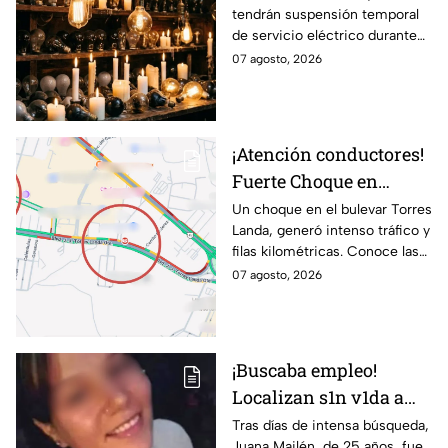
tendrán suspensión temporal
horas hoy viernes 7 y
de servicio eléctrico durante
mañana sábado 8 de
ocho horas este viernes 7 y
07 agosto, 2026
agosto en 9 sitios
sábado 8 de agosto.
¡Atención conductores!
Fuerte Choque en
Torres Landa provoca
Un choque en el bulevar Torres
Landa, generó intenso tráfico y
filas kilométricas a esta
filas kilométricas. Conoce las
altura
vías alternas.
07 agosto, 2026
¡Buscaba empleo!
Localizan s1n v1da a
joven de 25 años que
Tras días de intensa búsqueda,
Juana Mailén, de 25 años, fue