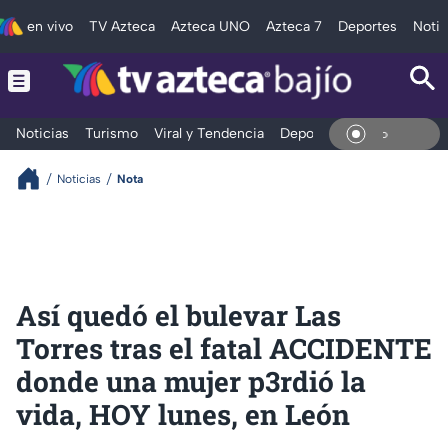
en vivo
TV Azteca
Azteca UNO
Azteca 7
Deportes
Notic
Noticias
Turismo
Viral y Tendencia
Deportes
Espectáculos
En Vi
Noticias
Nota
Así quedó el bulevar Las
Torres tras el fatal ACCIDENTE
donde una mujer p3rdió la
vida, HOY lunes, en León