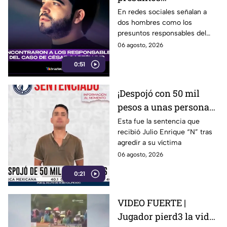
responsables del caso
En redes sociales señalan a
dos hombres como los
de César Gastélum?
presuntos responsables del
Esto sabemos
hecho.
06 agosto, 2026
0:51
¡Despojó con 50 mil
pesos a unas personas
en Irapuato! Así fue
Esta fue la sentencia que
recibió Julio Enrique “N” tras
detenido el presunto
agredir a su víctima
responsable
06 agosto, 2026
0:21
VIDEO FUERTE |
Jugador pierd3 la vid4