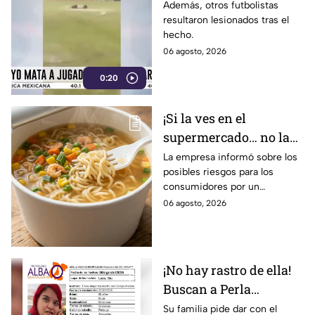
tras ser alcanzado por
Además, otros futbolistas
resultaron lesionados tras el
un rayo en pleno
hecho.
partido
06 agosto, 2026
0:20
¡Si la ves en el
supermercado… no la
compres! Retiran
La empresa informó sobre los
posibles riesgos para los
reconocida sopa
consumidores por un
instantánea por riesgo
ingrediente extra en el
06 agosto, 2026
en uno de sus
producto.
ingredientes
¡No hay rastro de ella!
Buscan a Perla
Alejandra Martín del
Su familia pide dar con el