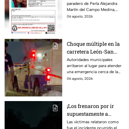
paradero de Perla Alejandra
Campo Medina,
Martín del Campo Medina,
desaparecida en
quien fue vista por última vez
06 agosto, 2026
Guanajuato
el 5 de agosto.
Choque múltiple en la
carretera León-San
Francisco del Rincón;
Autoridades municipales
arribaron al lugar para atender
deja una persona sin
una emergencia cerca de la
vid4
comunidad de La Mora.
06 agosto, 2026
¡Los frenaron por ir
supuestamente a
exceso de velocidad!
Las víctimas relataron como
fue el incidente ocurrido el