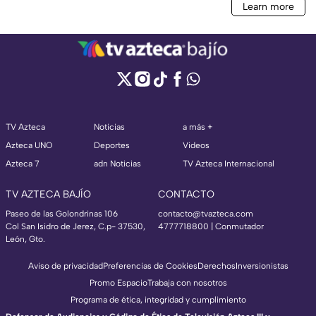
TV Azteca
Noticias
a más +
Azteca UNO
Deportes
Videos
Azteca 7
adn Noticias
TV Azteca Internacional
TV AZTECA BAJÍO
CONTACTO
Paseo de las Golondrinas 106
contacto@tvazteca.com
Col San Isidro de Jerez, C.p- 37530,
4777718800 | Conmutador
León, Gto.
Aviso de privacidad
Preferencias de Cookies
Derechos
Inversionistas
Promo Espacio
Trabaja con nosotros
Programa de ética, integridad y cumplimiento