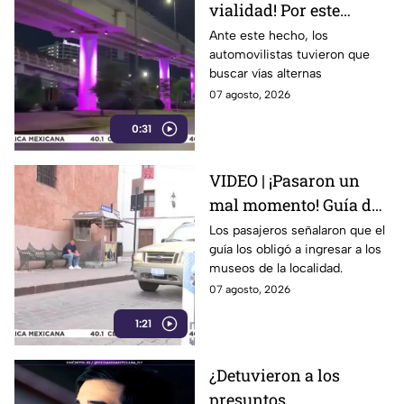
vialidad! Por este
motivo cerraron el
Ante este hecho, los
automovilistas tuvieron que
Distribuidor Vial Juan
buscar vías alternas
Pablo II en León
07 agosto, 2026
0:31
VIDEO | ¡Pasaron un
mal momento! Guía de
turistas causa
Los pasajeros señalaron que el
guía los obligó a ingresar a los
indignación en
museos de la localidad.
Guanajuato Capital
07 agosto, 2026
1:21
¿Detuvieron a los
presuntos