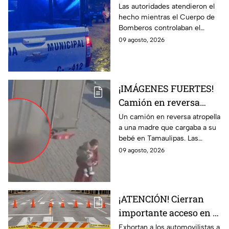
incendian casa en la
Las autoridades atendieron el
hecho mientras el Cuerpo de
colonia León I
Bomberos controlaban el
siniestro.
09 agosto, 2026
¡IMÁGENES FUERTES!
Camión en reversa
ATR0PELLA a madre
Un camión en reversa atropella
a una madre que cargaba a su
que cargaba a su BEBÉ
bebé en Tamaulipas. Las
y les pasa por encima;
fuertes imágenes captadas por
09 agosto, 2026
así ocurrió
una cámara de vigilancia.
¡ATENCIÓN! Cierran
importante acceso en el
Eje Metropolitano en
Exhortan a los automovilistas a