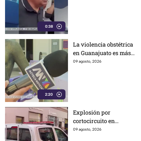
cuáles fueron las
razones
0:38
La violencia obstétrica
en Guanajuato es más
común de lo que cree y
09 agosto, 2026
casi nadie habla ella;
así es como la ejercen
2:20
Explosión por
cortocircuito en
registro subterráneo
09 agosto, 2026
paraliza a los