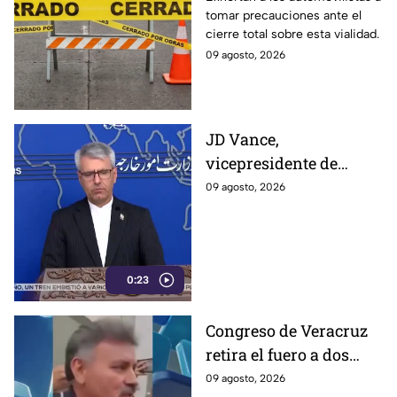
tomar precauciones ante el
León; ¿cuál es el
cierre total sobre esta vialidad.
motivo?
09 agosto, 2026
JD Vance,
vicepresidente de
Estados Unidos,
09 agosto, 2026
aseguran que el
gobierno de Irán busca
que la gu3rra continúe
0:23
Congreso de Veracruz
retira el fuero a dos
alcaldes; revelan
09 agosto, 2026