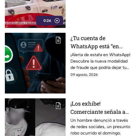
ciudadanos en el
Centro de León (VIDEO)
0:26
¿Tu cuenta de
WhatsApp está “en
revisión”? Este mensaje
¡Alerta de estafa en WhatsApp!
Descubre la nueva modalidad
podría dejarte
de fraude que podría dejar tu
vulnerable ante
cuenta vulnerable. ¡No te
09 agosto, 2026
ESTAFAS si no tienes
pierdas los detalles!
cuidado
¡Los exhibe!
Comerciante señala a
dos hombres de un
Un hombre denunció a través
de redes sociales, un presunto
presunto robo a un
robo ocurrido el domingo.