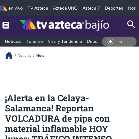
en vivo
TV Azteca
Azteca UNO
Azteca 7
Deportes
Notic
Noticias
Turismo
Viral y Tendencia
Deportes
Espectáculos
En Vi
Noticias
Nota
¡Alerta en la Celaya-
Salamanca! Reportan
VOLCADURA de pipa con
material inflamable HOY
lunes: TRÁFICO INTENSO