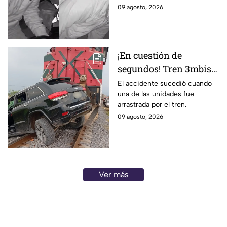
negocio en León
09 agosto, 2026
¡En cuestión de
segundos! Tren 3mbiste
una camioneta en
El accidente sucedió cuando
una de las unidades fue
Guanajuato; este fue el
arrastrada por el tren.
saldo de las víct1mas
09 agosto, 2026
Ver más