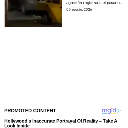
agresión registrada el pasado
excuñada: uno era de
martes 4 de agosto.
05 agosto, 2026
Guanajuato