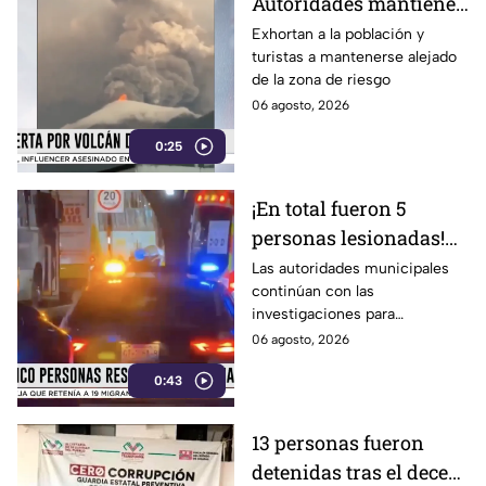
Autoridades mantienen
monitoreo ante la
Exhortan a la población y
turistas a mantenerse alejado
actividad volcánica
de la zona de riesgo
06 agosto, 2026
0:25
¡En total fueron 5
personas lesionadas!
Esto sabemos sobre el
Las autoridades municipales
continúan con las
estado de salud de los
investigaciones para
afectados en la
esclarecer el hecho.
06 agosto, 2026
Estación Delta en León
0:43
13 personas fueron
detenidas tras el deceso