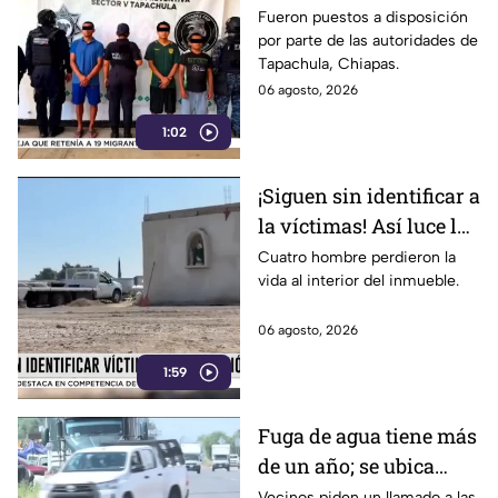
de un menor; esto
Fueron puestos a disposición
por parte de las autoridades de
sabemos
Tapachula, Chiapas.
06 agosto, 2026
1:02
¡Siguen sin identificar a
la víctimas! Así luce la
zona tras una fuerte
Cuatro hombre perdieron la
vida al interior del inmueble.
3xplosión una pensión
en Jalisco
06 agosto, 2026
1:59
Fuga de agua tiene más
de un año; se ubica
rumbo a la salida a
Vecinos piden un llamado a las