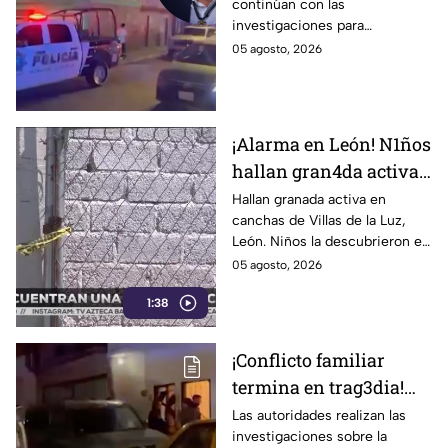
continúan con las
riña familiar con un
investigaciones para
extranjero? Esto
esclarecer el caso.
05 agosto, 2026
sabemos
¡Alarma en León! N1ños
hallan gran4da activa
junto a la portería de
Hallan granada activa en
canchas de Villas de la Luz,
una cancha
León. Niños la descubrieron en
la portería; Autoridades
05 agosto, 2026
aseguraron la zona el 1 de
1:38
agosto.
¡Conflicto familiar
termina en trag3dia!
Extranjero priva de la
Las autoridades realizan las
investigaciones sobre la
vida a sus exsuegros y