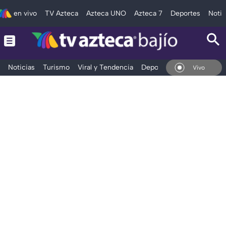
en vivo
TV Azteca
Azteca UNO
Azteca 7
Deportes
Notic
Noticias
Turismo
Viral y Tendencia
Deportes
Espectáculos
En Vivo