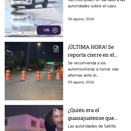
autoridades sobre el caso.
Cuerámaro
06 agosto, 2026
1:15
¡ÚLTIMA HORA! Se
reporta cierre en el
Distribuidor Juan
Se recomienda a los
automovilistas a tomar vías
Pablo II en León; esto
alternas ante el
sabemos
congestionamiento que se
05 agosto, 2026
reporta en la zona.
¿Quién era el
guanajuatense que
perdió la vid4 tras una
Las autoridades de Saltillo