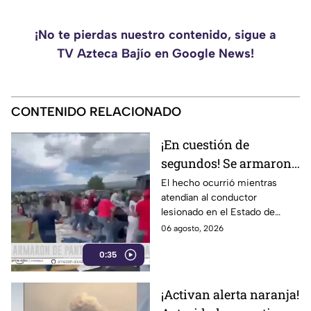
¡No te pierdas nuestro contenido, sigue a
TV Azteca Bajío en Google News!
CONTENIDO RELACIONADO
¡En cuestión de
segundos! Se armaron
de pantalones en plena
El hecho ocurrió mientras
atendían al conductor
rapiña
lesionado en el Estado de
México
06 agosto, 2026
0:35
¡Activan alerta naranja!