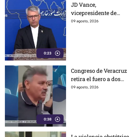
JD Vance,
vicepresidente de
Estados Unidos,
09 agosto, 2026
aseguran que el
gobierno de Irán busca
que la gu3rra continúe
0:23
Congreso de Veracruz
retira el fuero a dos
alcaldes; revelan
09 agosto, 2026
cuáles fueron las
razones
0:38
La violencia obstétrica