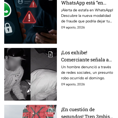
WhatsApp está “en
revisión”? Este mensaje
¡Alerta de estafa en WhatsApp!
Descubre la nueva modalidad
podría dejarte
de fraude que podría dejar tu
vulnerable ante
cuenta vulnerable. ¡No te
09 agosto, 2026
ESTAFAS si no tienes
pierdas los detalles!
cuidado
¡Los exhibe!
Comerciante señala a
dos hombres de un
Un hombre denunció a través
de redes sociales, un presunto
presunto robo a un
robo ocurrido el domingo.
negocio en León
09 agosto, 2026
¡En cuestión de
segundos! Tren 3mbiste