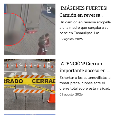
¡IMÁGENES FUERTES!
Camión en reversa
ATR0PELLA a madre
Un camión en reversa atropella
a una madre que cargaba a su
que cargaba a su BEBÉ
bebé en Tamaulipas. Las
y les pasa por encima;
fuertes imágenes captadas por
09 agosto, 2026
así ocurrió
una cámara de vigilancia.
¡ATENCIÓN! Cierran
importante acceso en el
Eje Metropolitano en
Exhortan a los automovilistas a
tomar precauciones ante el
León; ¿cuál es el
cierre total sobre esta vialidad.
motivo?
09 agosto, 2026