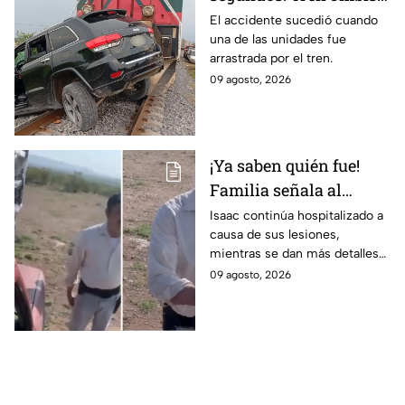
una camioneta en
El accidente sucedió cuando
una de las unidades fue
Guanajuato; este fue el
arrastrada por el tren.
saldo de las víct1mas
09 agosto, 2026
¡Ya saben quién fue!
Familia señala al
presunto responsable
Isaac continúa hospitalizado a
causa de sus lesiones,
de at4car a padre e hijo
mientras se dan más detalles
sobre el caso.
09 agosto, 2026