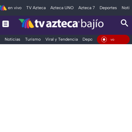
en vivo
TV Azteca
Azteca UNO
Azteca 7
Deportes
Notic
Noticias
Turismo
Viral y Tendencia
Deportes
Espectáculos
En Vivo