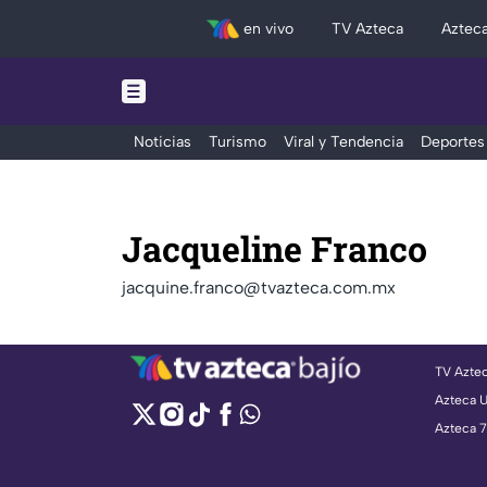
en vivo
TV Azteca
Aztec
Noticias
Turismo
Viral y Tendencia
Deportes
Jacqueline Franco
jacquine.franco@tvazteca.com.mx
TV Azte
Azteca 
Azteca 7