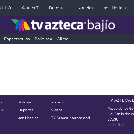
a UNO
Azteca 7
Deportes
Noticias
adn Noticias
Espectáculos
Policiaca
Clima
TV AZTECA 
ca
Noticias
a más +
Paseo de las Go
UNO
Deportes
Videos
Col San Isidro d
adn Noticias
TV Azteca Internacional
37530,
León, Gto.