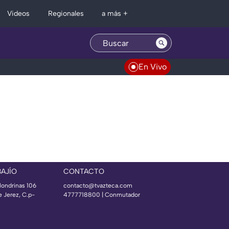
Regionales
Videos
a más +
En Vivo
BAJÍO
CONTACTO
londrinas 106
contacto@tvazteca.com
e Jerez, C.p-
4777718800 | Conmutador