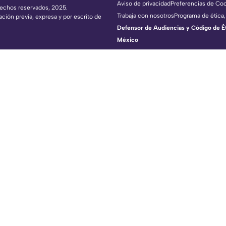
Aviso de privacidad
Preferencias de Co
erechos reservados, 2025.
Trabaja con nosotros
Programa de ética,
ación previa, expresa y por escrito de
Defensor de Audiencias y Código de Étic
México