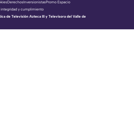
okies
Derechos
Inversionistas
Promo Espacio
 integridad y cumplimiento
a de Televisión Azteca III y Televisora del Valle de