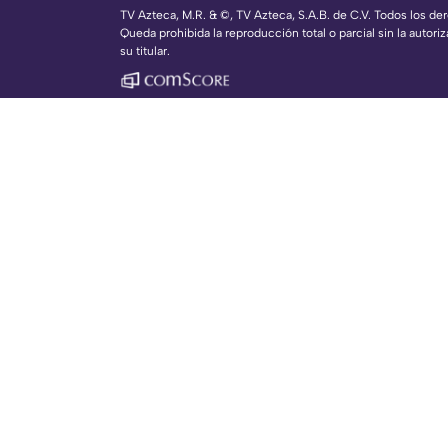
TV Azteca, M.R. & ©, TV Azteca, S.A.B. de C.V. Todos los d
Queda prohibida la reproducción total o parcial sin la autoriz
su titular.