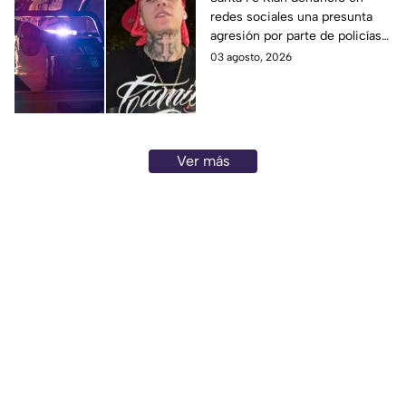
redes sociales una presunta
meter a mi casa";
agresión por parte de policías
asegura tener VIDEOS
en la colonia Santa Fe de
03 agosto, 2026
de todo
Guanajuato capital. El cantante
aseguró tener videos.
Ver más