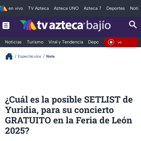
en vivo
TV Azteca
Azteca UNO
Azteca 7
Deportes
Notic
Noticias
Turismo
Viral y Tendencia
Deportes
Espectáculos
En Viv
Espectáculos
Nota
¿Cuál es la posible SETLIST de
Yuridia, para su concierto
GRATUITO en la Feria de León
2025?