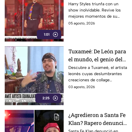
presentación de Harry
Harry Styles triunfa con un
show inolvidable. Revive los
Styles enamora a miles
mejores momentos de su
de fans
presentación, el setlist y la
05 agosto, 2026
locura de sus fans durante el
1:01
concierto.
Tuxameé: De León para
el mundo, el genio del
collage que cautiva al
Descubre a Tuxameé, el artista
leonés cuyas deslumbrantes
arte
creaciones de collage
traspasan fronteras y
03 agosto, 2026
conquistan la escena artística
2:25
mundial. ¡Míralo!
¿Agredieron a Santa Fe
Klan? Rapero denuncia
en redes: "Se quieren
Santa Fe Klan denunció en