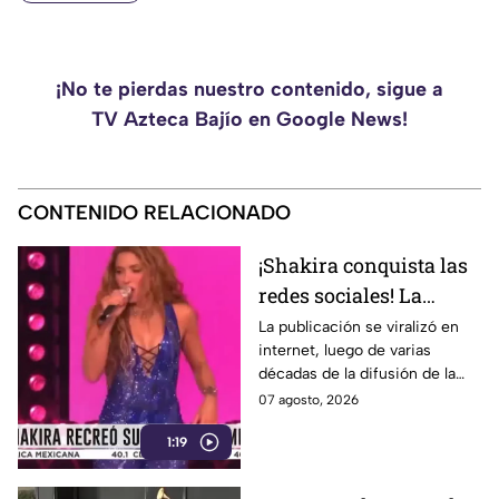
¡No te pierdas nuestro contenido, sigue a
TV Azteca Bajío en Google News!
CONTENIDO RELACIONADO
¡Shakira conquista las
redes sociales! La
cantante colombiana
La publicación se viralizó en
internet, luego de varias
recrea icónico meme
décadas de la difusión de la
imagen.
07 agosto, 2026
1:19