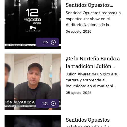
Sentidos Opuestos
alista show inolvidable
Sentidos Opuestos prepara un
espectacular show en el
en el Auditorio
Auditorio Nacional de la
Nacional
CDMX. Descubre las fechas,
06 agosto, 2026
boletos y detalles de su
1:16
esperado concierto.
¡De la Norteño Banda a
la tradición! Julión
Álvarez sorprende al
Julión Álvarez da un giro a su
carrera y sorprende al
cantar mariachi
incursionar en el mariachi
tradicional con temas
05 agosto, 2026
emblemáticos. ¡Descubre su
1:51
nuevo estilo musical!
Sentidos Opuestos