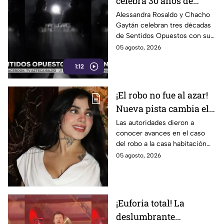
celebra 30 años de
música con show en
Alessandra Rosaldo y Chacho
Gaytán celebran tres décadas
Auditorio Nacional
de Sentidos Opuestos con su
gira y show en el Auditorio
05 agosto, 2026
Nacional este 12 de agosto.
1:12
¡El robo no fue al azar!
Nueva pista cambia el
caso de Karely Ruiz;
Las autoridades dieron a
conocer avances en el caso
hay un detenido
del robo a la casa habitación
de la influencer.
05 agosto, 2026
¡Euforia total! La
deslumbrante