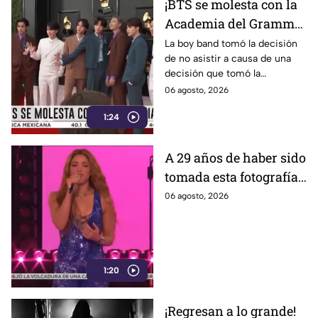
¡BTS se molesta con la
Academia del Grammy!
Conoce la razón de la
La boy band tomó la decisión
de no asistir a causa de una
agrupación
decisión que tomó la
Academia.
06 agosto, 2026
1:24
A 29 años de haber sido
tomada esta fotografía,
Shakira recrea uno de
06 agosto, 2026
sus memes más
famosos; ¿adivinas
cuál es?
1:20
¡Regresan a lo grande!