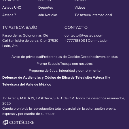
TV Azteca
Noticias
a más +
Azteca UNO
Deportes
Videos
Azteca 7
adn Noticias
TV Azteca Internacional
TV AZTECA BAJÍO
CONTACTO
Paseo de las Golondrinas 106
contacto@tvazteca.com
Col San Isidro de Jerez, C.p- 37530,
4777718800 | Conmutador
León, Gto.
Aviso de privacidad
Preferencias de Cookies
Derechos
Inversionistas
Promo Espacio
Trabaja con nosotros
Programa de ética, integridad y cumplimiento
Defensor de Audiencias y Código de Ética de Televisión Azteca III y
Televisora del Valle de México
TV Azteca, M.R. & ©, TV Azteca, S.A.B. de C.V. Todos los derechos reservados,
2025.
Queda prohibida la reproducción total o parcial sin la autorización previa,
expresa y por escrito de su titular.