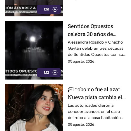
emblemáticos. ¡Descubre su
1:51
nuevo estilo musical!
Sentidos Opuestos
celebra 30 años de
música con show en
Alessandra Rosaldo y Chacho
Gaytán celebran tres décadas
Auditorio Nacional
de Sentidos Opuestos con su
gira y show en el Auditorio
05 agosto, 2026
Nacional este 12 de agosto.
1:12
¡El robo no fue al azar!
Nueva pista cambia el
caso de Karely Ruiz;
Las autoridades dieron a
conocer avances en el caso
hay un detenido
del robo a la casa habitación
de la influencer.
05 agosto, 2026