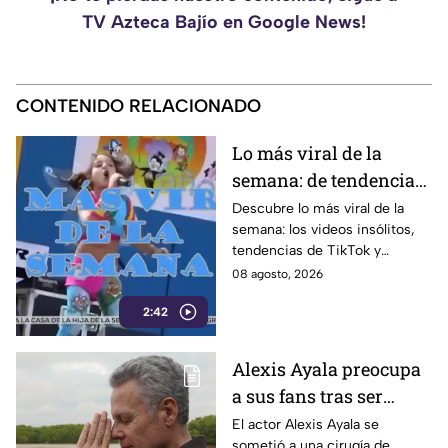
TV Azteca Bajío en Google News!
CONTENIDO RELACIONADO
Lo más viral de la
semana: de tendencias
en TikTok a momentos
Descubre lo más viral de la
semana: los videos insólitos,
insólitos
tendencias de TikTok y
momentos que se volvieron
08 agosto, 2026
conversación global en las
2:42
redes sociales.
Alexis Ayala preocupa
a sus fans tras ser
sometido a una cirugía
El actor Alexis Ayala se
sometió a una cirugía de