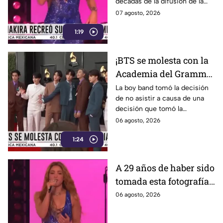
décadas de la difusión de la
imagen.
07 agosto, 2026
1:19
¡BTS se molesta con la
Academia del Grammy!
Conoce la razón de la
La boy band tomó la decisión
de no asistir a causa de una
agrupación
decisión que tomó la
Academia.
06 agosto, 2026
1:24
A 29 años de haber sido
tomada esta fotografía,
Shakira recrea uno de
06 agosto, 2026
sus memes más
famosos; ¿adivinas