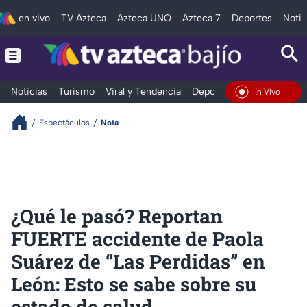
en vivo
TV Azteca
Azteca UNO
Azteca 7
Deportes
Notic
Noticias
Turismo
Viral y Tendencia
Deportes
Espectáculos
En Vivo
Espectáculos
Nota
¿Qué le pasó? Reportan
FUERTE accidente de Paola
Suárez de “Las Perdidas” en
León: Esto se sabe sobre su
estado de salud