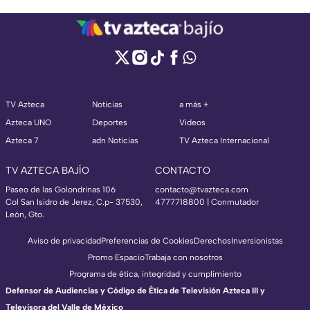
TV Azteca
Noticias
a más +
Azteca UNO
Deportes
Videos
Azteca 7
adn Noticias
TV Azteca Internacional
TV AZTECA BAJÍO
CONTACTO
Paseo de las Golondrinas 106
contacto@tvazteca.com
Col San Isidro de Jerez, C.p- 37530,
4777718800 | Conmutador
León, Gto.
Aviso de privacidad
Preferencias de Cookies
Derechos
Inversionistas
Promo Espacio
Trabaja con nosotros
Programa de ética, integridad y cumplimiento
Defensor de Audiencias y Código de Ética de Televisión Azteca III y
Televisora del Valle de México