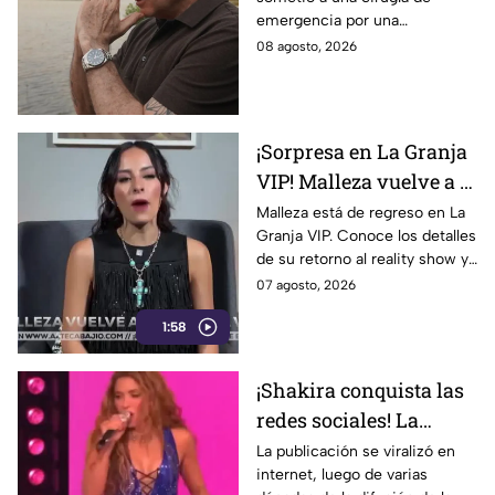
de emergencia ¿Cuál es
emergencia por una
su salud?
complicación de salud.
08 agosto, 2026
Conoce cómo evoluciona su
recuperación.
¡Sorpresa en La Granja
VIP! Malleza vuelve a la
competencia y sacude
Malleza está de regreso en La
Granja VIP. Conoce los detalles
la casa
de su retorno al reality show y
las primeras reacciones entre
07 agosto, 2026
los participantes.
1:58
¡Shakira conquista las
redes sociales! La
cantante colombiana
La publicación se viralizó en
internet, luego de varias
recrea icónico meme