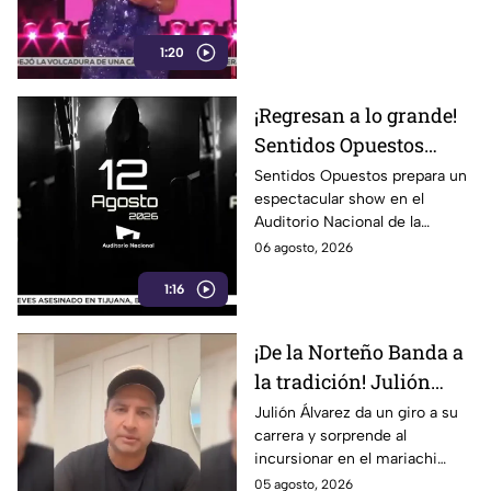
cuál es?
1:20
¡Regresan a lo grande!
Sentidos Opuestos
alista show inolvidable
Sentidos Opuestos prepara un
espectacular show en el
en el Auditorio
Auditorio Nacional de la
Nacional
CDMX. Descubre las fechas,
06 agosto, 2026
boletos y detalles de su
1:16
esperado concierto.
¡De la Norteño Banda a
la tradición! Julión
Álvarez sorprende al
Julión Álvarez da un giro a su
carrera y sorprende al
cantar mariachi
incursionar en el mariachi
tradicional con temas
05 agosto, 2026