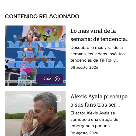
CONTENIDO RELACIONADO
Lo más viral de la
semana: de tendencias
en TikTok a momentos
Descubre lo más viral de la
semana: los videos insólitos,
insólitos
tendencias de TikTok y
momentos que se volvieron
08 agosto, 2026
conversación global en las
2:42
redes sociales.
Alexis Ayala preocupa
a sus fans tras ser
sometido a una cirugía
El actor Alexis Ayala se
sometió a una cirugía de
de emergencia ¿Cuál es
emergencia por una
su salud?
complicación de salud.
08 agosto, 2026