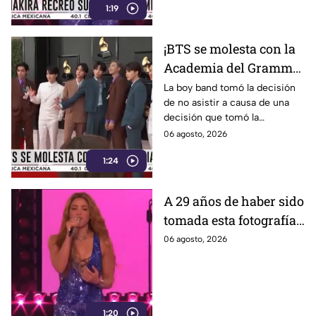
1:19
¡BTS se molesta con la
Academia del Grammy!
Conoce la razón de la
La boy band tomó la decisión
de no asistir a causa de una
agrupación
decisión que tomó la
Academia.
06 agosto, 2026
1:24
A 29 años de haber sido
tomada esta fotografía,
Shakira recrea uno de
06 agosto, 2026
sus memes más
famosos; ¿adivinas
cuál es?
1:20