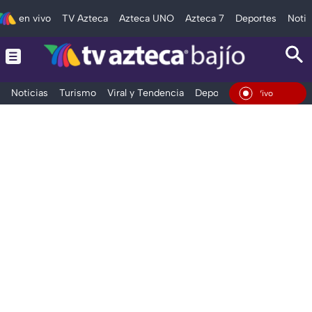
en vivo
TV Azteca
Azteca UNO
Azteca 7
Deportes
Notic
Noticias
Turismo
Viral y Tendencia
Deportes
Espectáculos
En Vivo