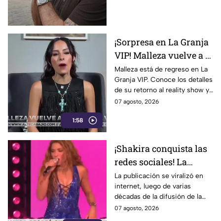
Conoce cómo evoluciona su
recuperación.
¡Sorpresa en La Granja
VIP! Malleza vuelve a la
competencia y sacude
Malleza está de regreso en La
Granja VIP. Conoce los detalles
la casa
de su retorno al reality show y
las primeras reacciones entre
07 agosto, 2026
los participantes.
1:58
¡Shakira conquista las
redes sociales! La
cantante colombiana
La publicación se viralizó en
internet, luego de varias
recrea icónico meme
décadas de la difusión de la
imagen.
07 agosto, 2026