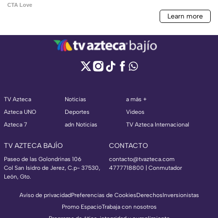
TV Azteca
Noticias
a más +
Azteca UNO
Deportes
Videos
Azteca 7
adn Noticias
TV Azteca Internacional
TV AZTECA BAJÍO
CONTACTO
Paseo de las Golondrinas 106
contacto@tvazteca.com
Col San Isidro de Jerez, C.p- 37530,
4777718800 | Conmutador
León, Gto.
Aviso de privacidad
Preferencias de Cookies
Derechos
Inversionistas
Promo Espacio
Trabaja con nosotros