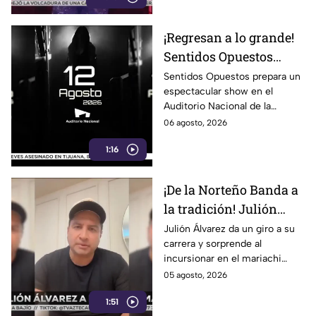
¡Regresan a lo grande!
Sentidos Opuestos
alista show inolvidable
Sentidos Opuestos prepara un
espectacular show en el
en el Auditorio
Auditorio Nacional de la
Nacional
CDMX. Descubre las fechas,
06 agosto, 2026
boletos y detalles de su
1:16
esperado concierto.
¡De la Norteño Banda a
la tradición! Julión
Álvarez sorprende al
Julión Álvarez da un giro a su
carrera y sorprende al
cantar mariachi
incursionar en el mariachi
tradicional con temas
05 agosto, 2026
emblemáticos. ¡Descubre su
1:51
nuevo estilo musical!