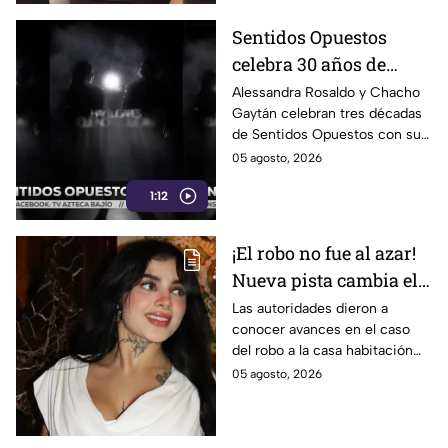
Sentidos Opuestos
celebra 30 años de
música con show en
Alessandra Rosaldo y Chacho
Gaytán celebran tres décadas
Auditorio Nacional
de Sentidos Opuestos con su
gira y show en el Auditorio
05 agosto, 2026
Nacional este 12 de agosto.
1:12
¡El robo no fue al azar!
Nueva pista cambia el
caso de Karely Ruiz;
Las autoridades dieron a
conocer avances en el caso
hay un detenido
del robo a la casa habitación
de la influencer.
05 agosto, 2026