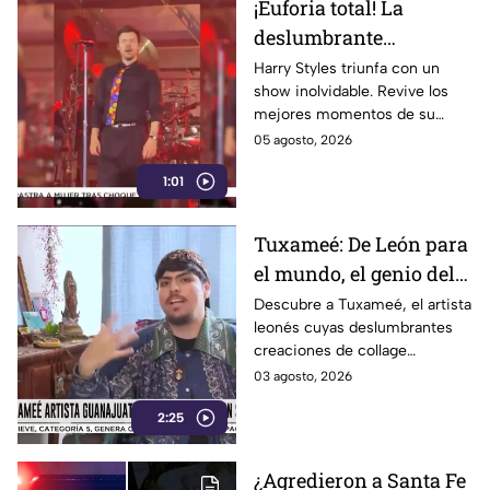
¡Euforia total! La
deslumbrante
presentación de Harry
Harry Styles triunfa con un
show inolvidable. Revive los
Styles enamora a miles
mejores momentos de su
de fans
presentación, el setlist y la
05 agosto, 2026
locura de sus fans durante el
1:01
concierto.
Tuxameé: De León para
el mundo, el genio del
collage que cautiva al
Descubre a Tuxameé, el artista
leonés cuyas deslumbrantes
arte
creaciones de collage
traspasan fronteras y
03 agosto, 2026
conquistan la escena artística
2:25
mundial. ¡Míralo!
¿Agredieron a Santa Fe