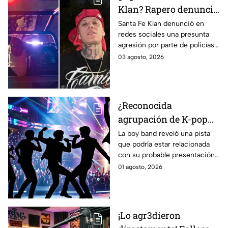
Klan? Rapero denuncia
en redes: "Se quieren
Santa Fe Klan denunció en
redes sociales una presunta
meter a mi casa";
agresión por parte de policías
asegura tener VIDEOS
en la colonia Santa Fe de
03 agosto, 2026
de todo
Guanajuato capital. El cantante
aseguró tener videos.
¿Reconocida
agrupación de K-pop
llegará al Festival del
La boy band reveló una pista
que podría estar relacionada
Globo 2026? Estas
con su probable presentación
pistas desatan rumores
en León.
01 agosto, 2026
entre sus fans
¡Lo agr3dieron