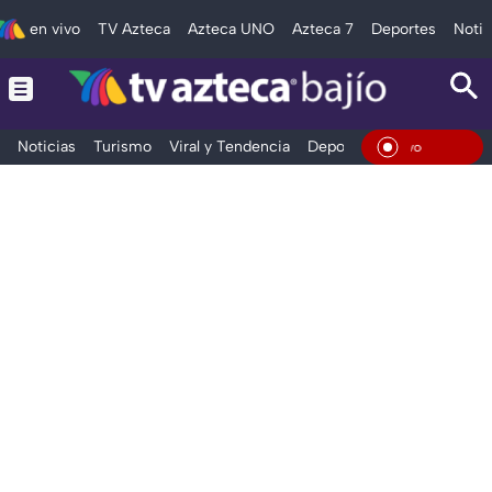
en vivo
TV Azteca
Azteca UNO
Azteca 7
Deportes
Notic
Noticias
Turismo
Viral y Tendencia
Deportes
Espectáculos
En Viv