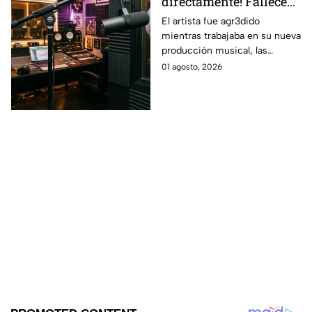
directamente! Fallece
reconocido rapero de la
El artista fue agr3dido
mientras trabajaba en su nueva
región del Bajío
producción musical, las
mientras grababa un
autoridades investigan el caso.
01 agosto, 2026
videoclip