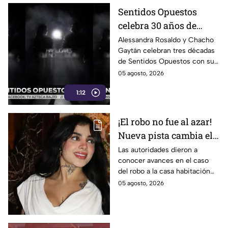
Sentidos Opuestos
celebra 30 años de
música con show en
Alessandra Rosaldo y Chacho
Gaytán celebran tres décadas
Auditorio Nacional
de Sentidos Opuestos con su
gira y show en el Auditorio
05 agosto, 2026
Nacional este 12 de agosto.
1:12
¡El robo no fue al azar!
Nueva pista cambia el
caso de Karely Ruiz;
Las autoridades dieron a
conocer avances en el caso
hay un detenido
del robo a la casa habitación
de la influencer.
05 agosto, 2026