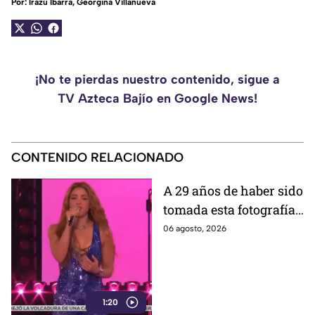
Por:
Irazú Ibarra
,
Georgina Villanueva
¡No te pierdas nuestro contenido, sigue a
TV Azteca Bajío en Google News!
CONTENIDO RELACIONADO
A 29 años de haber sido
tomada esta fotografía,
Shakira recrea uno de
06 agosto, 2026
sus memes más
famosos; ¿adivinas
cuál es?
1:20