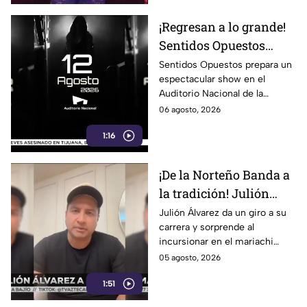
¡Regresan a lo grande!
Sentidos Opuestos
alista show inolvidable
Sentidos Opuestos prepara un
espectacular show en el
en el Auditorio
Auditorio Nacional de la
Nacional
CDMX. Descubre las fechas,
06 agosto, 2026
boletos y detalles de su
1:16
esperado concierto.
¡De la Norteño Banda a
la tradición! Julión
Álvarez sorprende al
Julión Álvarez da un giro a su
carrera y sorprende al
cantar mariachi
incursionar en el mariachi
tradicional con temas
05 agosto, 2026
emblemáticos. ¡Descubre su
1:51
nuevo estilo musical!