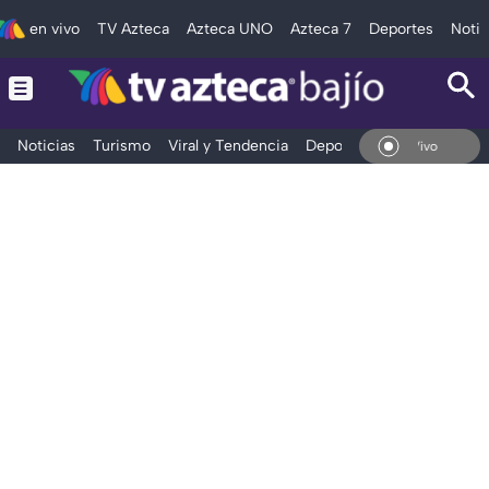
en vivo
TV Azteca
Azteca UNO
Azteca 7
Deportes
Notic
Noticias
Turismo
Viral y Tendencia
Deportes
Espectáculos
En Vivo