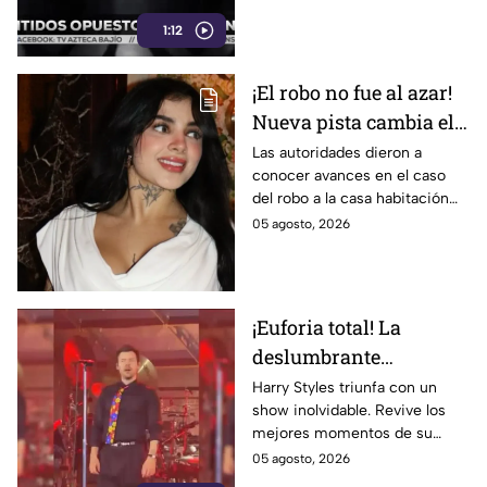
Nacional este 12 de agosto.
1:12
¡El robo no fue al azar!
Nueva pista cambia el
caso de Karely Ruiz;
Las autoridades dieron a
conocer avances en el caso
hay un detenido
del robo a la casa habitación
de la influencer.
05 agosto, 2026
¡Euforia total! La
deslumbrante
presentación de Harry
Harry Styles triunfa con un
show inolvidable. Revive los
Styles enamora a miles
mejores momentos de su
de fans
presentación, el setlist y la
05 agosto, 2026
locura de sus fans durante el