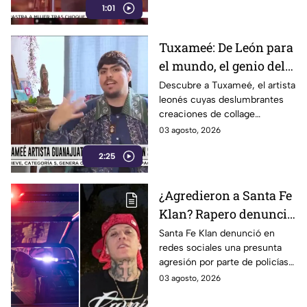
1:01
concierto.
Tuxameé: De León para
el mundo, el genio del
collage que cautiva al
Descubre a Tuxameé, el artista
leonés cuyas deslumbrantes
arte
creaciones de collage
traspasan fronteras y
03 agosto, 2026
conquistan la escena artística
2:25
mundial. ¡Míralo!
¿Agredieron a Santa Fe
Klan? Rapero denuncia
en redes: "Se quieren
Santa Fe Klan denunció en
redes sociales una presunta
meter a mi casa";
agresión por parte de policías
asegura tener VIDEOS
en la colonia Santa Fe de
03 agosto, 2026
de todo
Guanajuato capital. El cantante
aseguró tener videos.