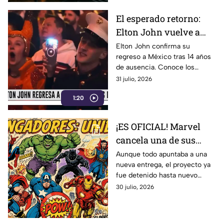
El esperado retorno:
Elton John vuelve a
cantar en México
Elton John confirma su
regreso a México tras 14 años
después de 14 años
de ausencia. Conoce los
detalles de los conciertos,
31 julio, 2026
sedes y la preventa de boletos.
1:20
¡ES OFICIAL! Marvel
cancela una de sus
producciones más
Aunque todo apuntaba a una
nueva entrega, el proyecto ya
recientes; ¿cuál es el
fue detenido hasta nuevo
motivo?
aviso.
30 julio, 2026