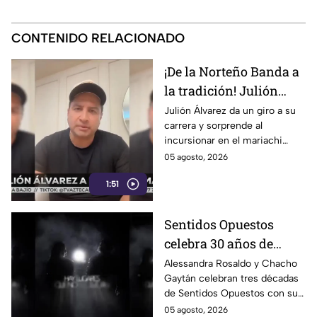
CONTENIDO RELACIONADO
¡De la Norteño Banda a
la tradición! Julión
Álvarez sorprende al
Julión Álvarez da un giro a su
carrera y sorprende al
cantar mariachi
incursionar en el mariachi
tradicional con temas
05 agosto, 2026
emblemáticos. ¡Descubre su
1:51
nuevo estilo musical!
Sentidos Opuestos
celebra 30 años de
música con show en
Alessandra Rosaldo y Chacho
Gaytán celebran tres décadas
Auditorio Nacional
de Sentidos Opuestos con su
gira y show en el Auditorio
05 agosto, 2026