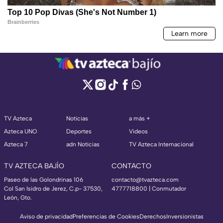
TV Azteca
Noticias
a más +
Azteca UNO
Deportes
Videos
Azteca 7
adn Noticias
TV Azteca Internacional
TV AZTECA BAJÍO
CONTACTO
Paseo de las Golondrinas 106
contacto@tvazteca.com
Col San Isidro de Jerez, C.p- 37530,
4777718800 | Conmutador
León, Gto.
Aviso de privacidad
Preferencias de Cookies
Derechos
Inversionistas