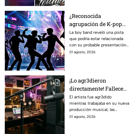
¿Reconocida
agrupación de K-pop
llegará al Festival del
La boy band reveló una pista
que podría estar relacionada
Globo 2026? Estas
con su probable presentación
pistas desatan rumores
en León.
01 agosto, 2026
entre sus fans
¡Lo agr3dieron
directamente! Fallece
reconocido rapero de la
El artista fue agr3dido
mientras trabajaba en su nueva
región del Bajío
producción musical, las
mientras grababa un
autoridades investigan el caso.
01 agosto, 2026
videoclip