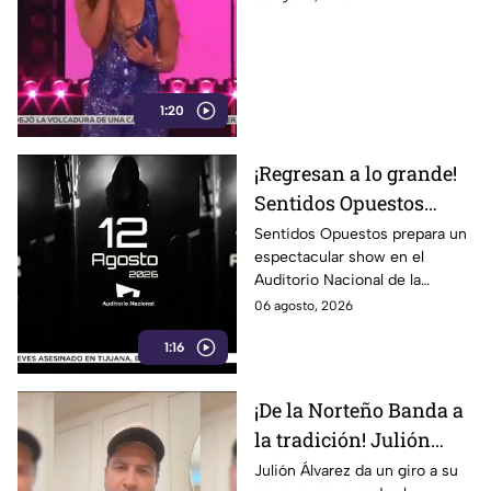
sus memes más
famosos; ¿adivinas
cuál es?
1:20
¡Regresan a lo grande!
Sentidos Opuestos
alista show inolvidable
Sentidos Opuestos prepara un
espectacular show en el
en el Auditorio
Auditorio Nacional de la
Nacional
CDMX. Descubre las fechas,
06 agosto, 2026
boletos y detalles de su
1:16
esperado concierto.
¡De la Norteño Banda a
la tradición! Julión
Álvarez sorprende al
Julión Álvarez da un giro a su