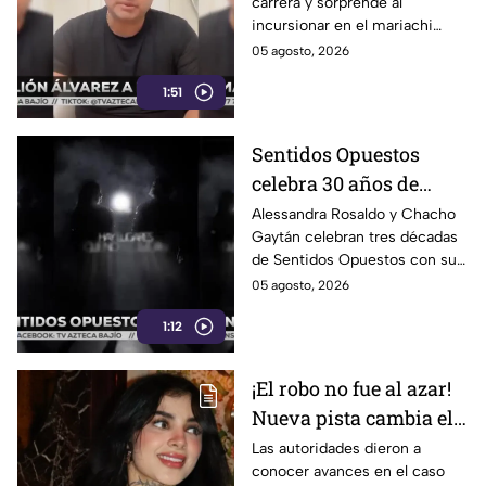
carrera y sorprende al
cantar mariachi
incursionar en el mariachi
tradicional con temas
05 agosto, 2026
emblemáticos. ¡Descubre su
1:51
nuevo estilo musical!
Sentidos Opuestos
celebra 30 años de
música con show en
Alessandra Rosaldo y Chacho
Gaytán celebran tres décadas
Auditorio Nacional
de Sentidos Opuestos con su
gira y show en el Auditorio
05 agosto, 2026
Nacional este 12 de agosto.
1:12
¡El robo no fue al azar!
Nueva pista cambia el
caso de Karely Ruiz;
Las autoridades dieron a
conocer avances en el caso
hay un detenido