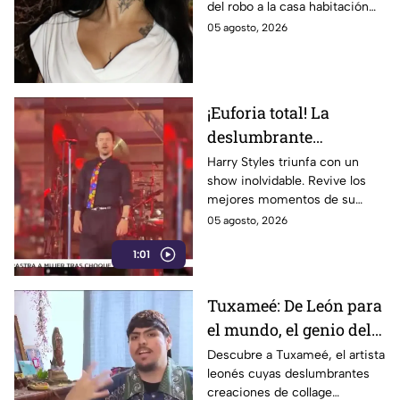
del robo a la casa habitación
de la influencer.
05 agosto, 2026
¡Euforia total! La
deslumbrante
presentación de Harry
Harry Styles triunfa con un
show inolvidable. Revive los
Styles enamora a miles
mejores momentos de su
de fans
presentación, el setlist y la
05 agosto, 2026
locura de sus fans durante el
1:01
concierto.
Tuxameé: De León para
el mundo, el genio del
collage que cautiva al
Descubre a Tuxameé, el artista
leonés cuyas deslumbrantes
arte
creaciones de collage