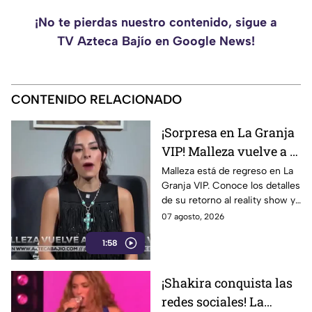
¡No te pierdas nuestro contenido, sigue a
TV Azteca Bajío en Google News!
CONTENIDO RELACIONADO
¡Sorpresa en La Granja
VIP! Malleza vuelve a la
competencia y sacude
Malleza está de regreso en La
Granja VIP. Conoce los detalles
la casa
de su retorno al reality show y
las primeras reacciones entre
07 agosto, 2026
los participantes.
1:58
¡Shakira conquista las
redes sociales! La