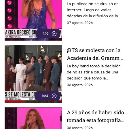
cantante colombiana
La publicación se viralizó en
internet, luego de varias
recrea icónico meme
décadas de la difusión de la
imagen.
07 agosto, 2026
1:19
¡BTS se molesta con la
Academia del Grammy!
Conoce la razón de la
La boy band tomó la decisión
de no asistir a causa de una
agrupación
decisión que tomó la
Academia.
06 agosto, 2026
1:24
A 29 años de haber sido
tomada esta fotografía,
Shakira recrea uno de
06 agosto, 2026