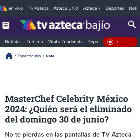
en vivo
TV Azteca
Azteca UNO
Azteca 7
Deportes
Notic
Noticias
Turismo
Viral y Tendencia
Deportes
Espectáculos
En Vivo
Espectáculos
Nota
MasterChef Celebrity México
2024: ¿Quién será el eliminado
del domingo 30 de junio?
No te pierdas en las pantallas de TV Azteca