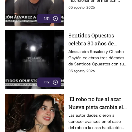
incursionar en el mariachi
tradicional con temas
05 agosto, 2026
emblemáticos. ¡Descubre su
1:51
nuevo estilo musical!
Sentidos Opuestos
celebra 30 años de
música con show en
Alessandra Rosaldo y Chacho
Gaytán celebran tres décadas
Auditorio Nacional
de Sentidos Opuestos con su
gira y show en el Auditorio
05 agosto, 2026
Nacional este 12 de agosto.
1:12
¡El robo no fue al azar!
Nueva pista cambia el
caso de Karely Ruiz;
Las autoridades dieron a
conocer avances en el caso
hay un detenido
del robo a la casa habitación