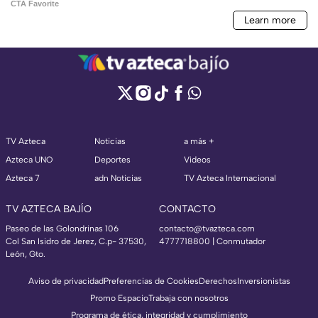
TV Azteca
Noticias
a más +
Azteca UNO
Deportes
Videos
Azteca 7
adn Noticias
TV Azteca Internacional
TV AZTECA BAJÍO
CONTACTO
Paseo de las Golondrinas 106
contacto@tvazteca.com
Col San Isidro de Jerez, C.p- 37530,
4777718800 | Conmutador
León, Gto.
Aviso de privacidad
Preferencias de Cookies
Derechos
Inversionistas
Promo Espacio
Trabaja con nosotros
Programa de ética, integridad y cumplimiento