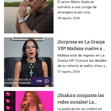
sometido a una cirugía
El actor Alexis Ayala se
sometió a una cirugía de
de emergencia ¿Cuál es
emergencia por una
su salud?
complicación de salud.
08 agosto, 2026
Conoce cómo evoluciona su
recuperación.
¡Sorpresa en La Granja
VIP! Malleza vuelve a la
competencia y sacude
Malleza está de regreso en La
Granja VIP. Conoce los detalles
la casa
de su retorno al reality show y
las primeras reacciones entre
07 agosto, 2026
los participantes.
1:58
¡Shakira conquista las
redes sociales! La
cantante colombiana
La publicación se viralizó en