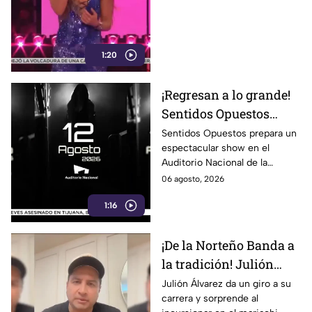
sus memes más
famosos; ¿adivinas
cuál es?
1:20
¡Regresan a lo grande!
Sentidos Opuestos
alista show inolvidable
Sentidos Opuestos prepara un
espectacular show en el
en el Auditorio
Auditorio Nacional de la
Nacional
CDMX. Descubre las fechas,
06 agosto, 2026
boletos y detalles de su
1:16
esperado concierto.
¡De la Norteño Banda a
la tradición! Julión
Álvarez sorprende al
Julión Álvarez da un giro a su
carrera y sorprende al
cantar mariachi