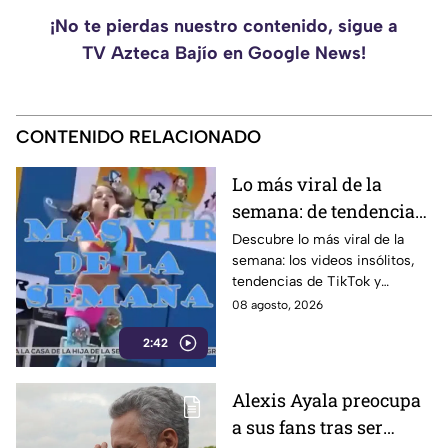
¡No te pierdas nuestro contenido, sigue a
TV Azteca Bajío en Google News!
CONTENIDO RELACIONADO
Lo más viral de la
semana: de tendencias
en TikTok a momentos
Descubre lo más viral de la
semana: los videos insólitos,
insólitos
tendencias de TikTok y
momentos que se volvieron
08 agosto, 2026
conversación global en las
2:42
redes sociales.
Alexis Ayala preocupa
a sus fans tras ser