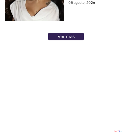
de la influencer.
05 agosto, 2026
Ver más