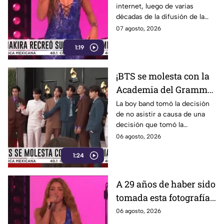
internet, luego de varias
recrea icónico meme
décadas de la difusión de la
imagen.
07 agosto, 2026
1:19
¡BTS se molesta con la
Academia del Grammy!
Conoce la razón de la
La boy band tomó la decisión
de no asistir a causa de una
agrupación
decisión que tomó la
Academia.
06 agosto, 2026
1:24
A 29 años de haber sido
tomada esta fotografía,
Shakira recrea uno de
06 agosto, 2026