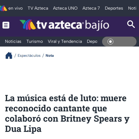
en vivo
TV Azteca
Azteca UNO
Azteca 7
Deportes
Notic
Noticias
Turismo
Viral y Tendencia
Deportes
Espectáculos
En Vivo
Espectáculos
Nota
La música está de luto: muere
reconocido cantante que
colaboró con Britney Spears y
Dua Lipa