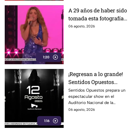
A 29 años de haber sido
tomada esta fotografía,
Shakira recrea uno de
06 agosto, 2026
sus memes más
famosos; ¿adivinas
cuál es?
1:20
¡Regresan a lo grande!
Sentidos Opuestos
alista show inolvidable
Sentidos Opuestos prepara un
espectacular show en el
en el Auditorio
Auditorio Nacional de la
Nacional
CDMX. Descubre las fechas,
06 agosto, 2026
boletos y detalles de su
1:16
esperado concierto.