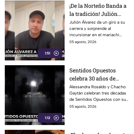
¡De la Norteño Banda a
la tradición! Julión
Álvarez sorprende al
Julión Álvarez da un giro a su
carrera y sorprende al
cantar mariachi
incursionar en el mariachi
tradicional con temas
05 agosto, 2026
emblemáticos. ¡Descubre su
1:51
nuevo estilo musical!
Sentidos Opuestos
celebra 30 años de
música con show en
Alessandra Rosaldo y Chacho
Gaytán celebran tres décadas
Auditorio Nacional
de Sentidos Opuestos con su
gira y show en el Auditorio
05 agosto, 2026
Nacional este 12 de agosto.
1:12