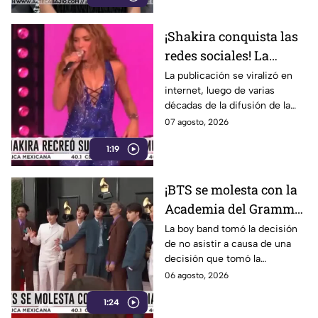
¡Shakira conquista las
redes sociales! La
cantante colombiana
La publicación se viralizó en
internet, luego de varias
recrea icónico meme
décadas de la difusión de la
imagen.
07 agosto, 2026
1:19
¡BTS se molesta con la
Academia del Grammy!
Conoce la razón de la
La boy band tomó la decisión
de no asistir a causa de una
agrupación
decisión que tomó la
Academia.
06 agosto, 2026
1:24