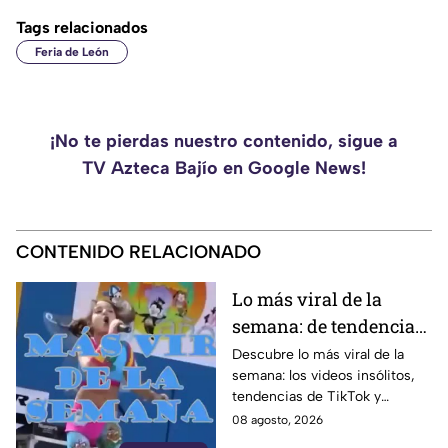
Tags relacionados
Feria de León
¡No te pierdas nuestro contenido, sigue a
TV Azteca Bajío en Google News!
CONTENIDO RELACIONADO
Lo más viral de la
semana: de tendencias
en TikTok a momentos
Descubre lo más viral de la
semana: los videos insólitos,
insólitos
tendencias de TikTok y
momentos que se volvieron
08 agosto, 2026
conversación global en las