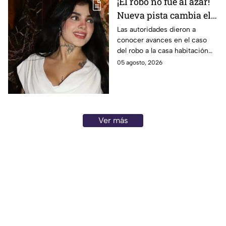
¡El robo no fue al azar!
Nueva pista cambia el
caso de Karely Ruiz;
Las autoridades dieron a
conocer avances en el caso
hay un detenido
del robo a la casa habitación
de la influencer.
05 agosto, 2026
Ver más