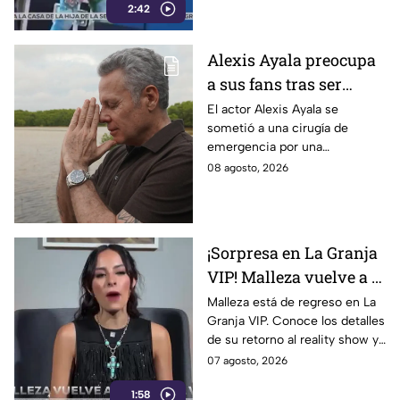
2:42
redes sociales.
Alexis Ayala preocupa
a sus fans tras ser
sometido a una cirugía
El actor Alexis Ayala se
sometió a una cirugía de
de emergencia ¿Cuál es
emergencia por una
su salud?
complicación de salud.
08 agosto, 2026
Conoce cómo evoluciona su
recuperación.
¡Sorpresa en La Granja
VIP! Malleza vuelve a la
competencia y sacude
Malleza está de regreso en La
Granja VIP. Conoce los detalles
la casa
de su retorno al reality show y
las primeras reacciones entre
07 agosto, 2026
los participantes.
1:58