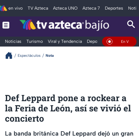
en vivo
TV Azteca
Azteca UNO
Azteca 7
Deportes
Notic
Noticias
Turismo
Viral y Tendencia
Deportes
Espectáculos
En Vivo
Espectáculos
Nota
Def Leppard pone a rockear a
la Feria de León, así se vivió el
concierto
La banda británica Def Leppard dejó un gran