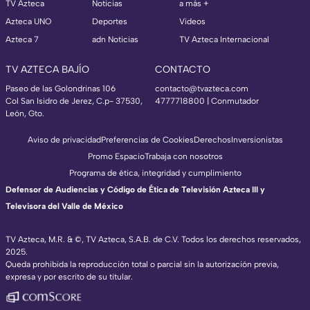
TV Azteca
Noticias
a más +
Azteca UNO
Deportes
Videos
Azteca 7
adn Noticias
TV Azteca Internacional
TV AZTECA BAJÍO
CONTACTO
Paseo de las Golondrinas 106
contacto@tvazteca.com
Col San Isidro de Jerez, C.p- 37530,
4777718800 | Conmutador
León, Gto.
Aviso de privacidad
Preferencias de Cookies
Derechos
Inversionistas
Promo Espacio
Trabaja con nosotros
Programa de ética, integridad y cumplimiento
Defensor de Audiencias y Código de Ética de Televisión Azteca III y
Televisora del Valle de México
TV Azteca, M.R. & ©, TV Azteca, S.A.B. de C.V. Todos los derechos reservados,
2025.
Queda prohibida la reproducción total o parcial sin la autorización previa,
expresa y por escrito de su titular.