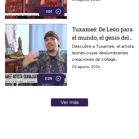
locura de sus fans durante el
1:01
concierto.
Tuxameé: De León para
el mundo, el genio del
collage que cautiva al
Descubre a Tuxameé, el artista
leonés cuyas deslumbrantes
arte
creaciones de collage
traspasan fronteras y
03 agosto, 2026
conquistan la escena artística
2:25
mundial. ¡Míralo!
Ver más