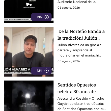
Auditorio Nacional de la
Nacional
CDMX. Descubre las fechas,
06 agosto, 2026
boletos y detalles de su
1:16
esperado concierto.
¡De la Norteño Banda a
la tradición! Julión
Álvarez sorprende al
Julión Álvarez da un giro a su
carrera y sorprende al
cantar mariachi
incursionar en el mariachi
tradicional con temas
05 agosto, 2026
emblemáticos. ¡Descubre su
1:51
nuevo estilo musical!
Sentidos Opuestos
celebra 30 años de
música con show en
Alessandra Rosaldo y Chacho
Gaytán celebran tres décadas
Auditorio Nacional
de Sentidos Opuestos con su