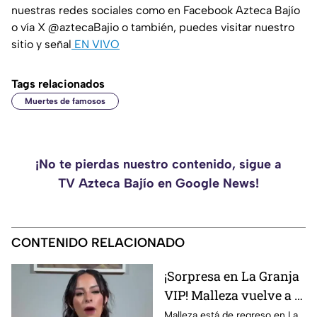
nuestras redes sociales como en Facebook Azteca Bajío
o vía X @aztecaBajio o también, puedes visitar nuestro
sitio y señal
EN VIVO
Tags relacionados
Muertes de famosos
¡No te pierdas nuestro contenido, sigue a
TV Azteca Bajío en Google News!
CONTENIDO RELACIONADO
¡Sorpresa en La Granja
VIP! Malleza vuelve a la
competencia y sacude
Malleza está de regreso en La