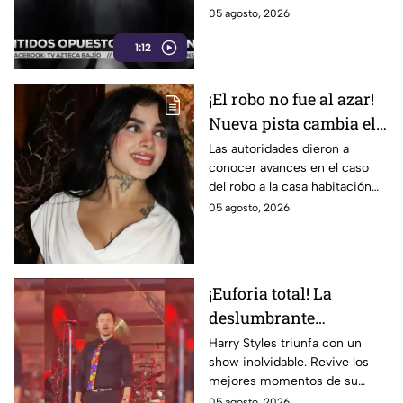
gira y show en el Auditorio
05 agosto, 2026
Nacional este 12 de agosto.
1:12
¡El robo no fue al azar!
Nueva pista cambia el
caso de Karely Ruiz;
Las autoridades dieron a
conocer avances en el caso
hay un detenido
del robo a la casa habitación
de la influencer.
05 agosto, 2026
¡Euforia total! La
deslumbrante
presentación de Harry
Harry Styles triunfa con un
show inolvidable. Revive los
Styles enamora a miles
mejores momentos de su
de fans
presentación, el setlist y la
05 agosto, 2026