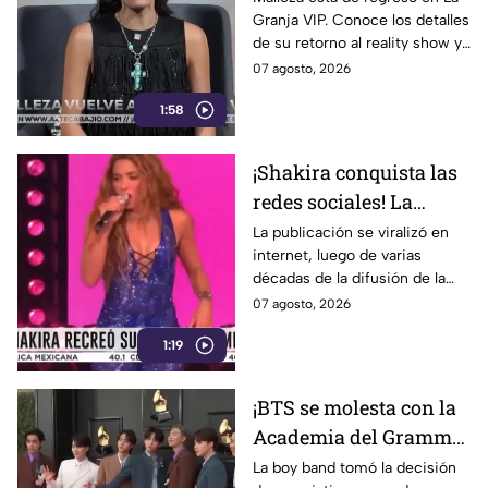
Granja VIP. Conoce los detalles
la casa
de su retorno al reality show y
las primeras reacciones entre
07 agosto, 2026
los participantes.
1:58
¡Shakira conquista las
redes sociales! La
cantante colombiana
La publicación se viralizó en
internet, luego de varias
recrea icónico meme
décadas de la difusión de la
imagen.
07 agosto, 2026
1:19
¡BTS se molesta con la
Academia del Grammy!
Conoce la razón de la
La boy band tomó la decisión