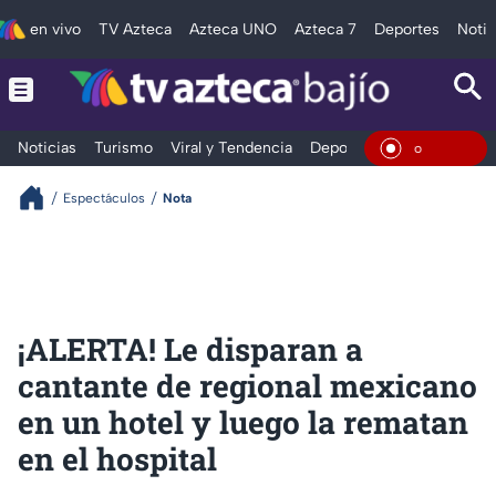
en vivo
TV Azteca
Azteca UNO
Azteca 7
Deportes
Notic
Noticias
Turismo
Viral y Tendencia
Deportes
Espectáculos
En Vivo
Espectáculos
Nota
¡ALERTA! Le disparan a
cantante de regional mexicano
en un hotel y luego la rematan
en el hospital