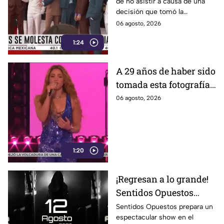
de no asistir a causa de una
agrupación
decisión que tomó la
Academia.
06 agosto, 2026
1:24
A 29 años de haber sido
tomada esta fotografía,
Shakira recrea uno de
06 agosto, 2026
sus memes más
famosos; ¿adivinas
cuál es?
1:20
¡Regresan a lo grande!
Sentidos Opuestos
alista show inolvidable
Sentidos Opuestos prepara un
espectacular show en el
en el Auditorio