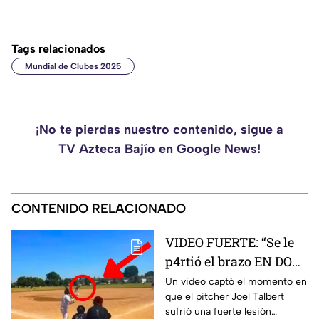
Tags relacionados
Mundial de Clubes 2025
¡No te pierdas nuestro contenido, sigue a
TV Azteca Bajío en Google News!
CONTENIDO RELACIONADO
VIDEO FUERTE: “Se le
p4rtió el brazo EN DOS”
Pitcher sufre brut4l
Un video captó el momento en
que el pitcher Joel Talbert
lesión durante
sufrió una fuerte lesión