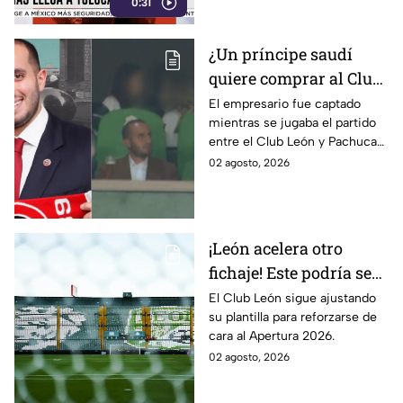
0:31
¿Un príncipe saudí
quiere comprar al Club
León? Esto es lo que
El empresario fue captado
mientras se jugaba el partido
sabemos
entre el Club León y Pachuca
de lo jornada 3 de la Liga MX
02 agosto, 2026
¡León acelera otro
fichaje! Este podría ser
el reemplazo de Jordan
El Club León sigue ajustando
su plantilla para reforzarse de
García; ¿quién es?
cara al Apertura 2026.
02 agosto, 2026