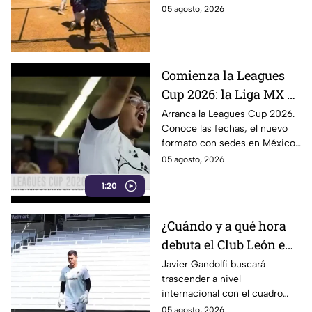
lanzamiento y queda
durante un lanzamiento en un
05 agosto, 2026
fuera del juego
partido de béisbol.
Comienza la Leagues
Cup 2026: la Liga MX y
la MLS se enfrentan
Arranca la Leagues Cup 2026.
Conoce las fechas, el nuevo
con histórico formato
formato con sedes en México
y el calendario de partidos
05 agosto, 2026
entre clubes de la Liga MX y la
1:20
MLS.
¿Cuándo y a qué hora
debuta el Club León en
Leagues Cup? Esto
Javier Gandolfi buscará
trascender a nivel
sabemos
internacional con el cuadro
verdiblanco
05 agosto, 2026