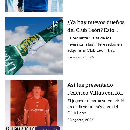
¿Ya hay nuevos dueños
del Club León? Esto
hizo el grupo que busca
La reciente visita de los
inversionistas interesados en
quedarse con el equipo
adquirir al Club León, ha
verdiblanco
generado dudas entre los
04 agosto, 2026
fanáticos del equipo.
Así fue presentado
Federico Villas con los
diablos del Toluca
El jugador charrúa se convirtió
en en la venta más cara del
Club León
03 agosto, 2026