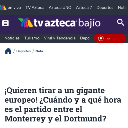
en vivo
TV Azteca
Azteca UNO
Azteca 7
Deportes
Notic
Noticias
Turismo
Viral y Tendencia
Deportes
Espectáculos
En Viv
Deportes
Nota
¡Quieren tirar a un gigante
europeo! ¿Cuándo y a qué hora
es el partido entre el
Monterrey y el Dortmund?