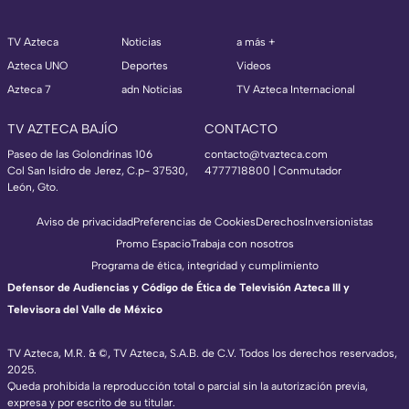
TV Azteca
Noticias
a más +
Azteca UNO
Deportes
Videos
Azteca 7
adn Noticias
TV Azteca Internacional
TV AZTECA BAJÍO
CONTACTO
Paseo de las Golondrinas 106
contacto@tvazteca.com
Col San Isidro de Jerez, C.p- 37530,
4777718800 | Conmutador
León, Gto.
Aviso de privacidad
Preferencias de Cookies
Derechos
Inversionistas
Promo Espacio
Trabaja con nosotros
Programa de ética, integridad y cumplimiento
Defensor de Audiencias y Código de Ética de Televisión Azteca III y
Televisora del Valle de México
TV Azteca, M.R. & ©, TV Azteca, S.A.B. de C.V. Todos los derechos reservados,
2025.
Queda prohibida la reproducción total o parcial sin la autorización previa,
expresa y por escrito de su titular.