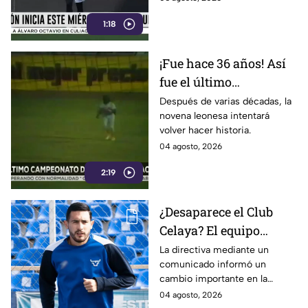
1:18
¡Fue hace 36 años! Así
fue el último
campeonato de Bravos
Después de varias décadas, la
novena leonesa intentará
de León
volver hacer historia.
04 agosto, 2026
2:19
¿Desaparece el Club
Celaya? El equipo
anuncia este
La directiva mediante un
comunicado informó un
importante cambio que
cambio importante en la
sorprende a la afición
historia del equipo.
04 agosto, 2026