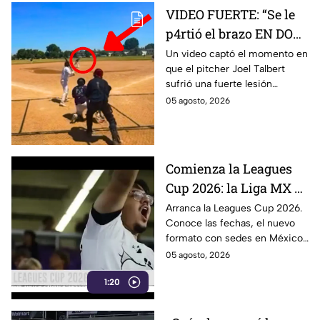
VIDEO FUERTE: “Se le
p4rtió el brazo EN DOS”
Pitcher sufre brut4l
Un video captó el momento en
que el pitcher Joel Talbert
lesión durante
sufrió una fuerte lesión
lanzamiento y queda
durante un lanzamiento en un
05 agosto, 2026
fuera del juego
partido de béisbol.
Comienza la Leagues
Cup 2026: la Liga MX y
la MLS se enfrentan
Arranca la Leagues Cup 2026.
Conoce las fechas, el nuevo
con histórico formato
formato con sedes en México
y el calendario de partidos
05 agosto, 2026
entre clubes de la Liga MX y la
1:20
MLS.