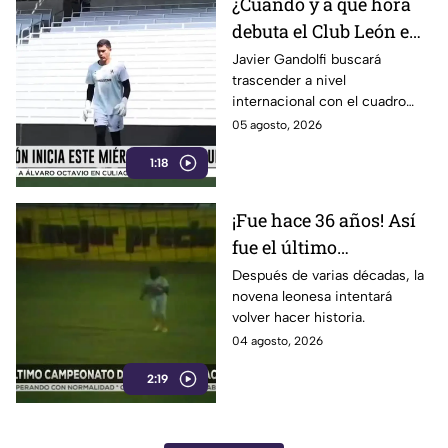
¿Cuándo y a qué hora
debuta el Club León en
Leagues Cup? Esto
Javier Gandolfi buscará
trascender a nivel
sabemos
internacional con el cuadro
verdiblanco
05 agosto, 2026
1:18
¡Fue hace 36 años! Así
fue el último
campeonato de Bravos
Después de varias décadas, la
novena leonesa intentará
de León
volver hacer historia.
04 agosto, 2026
2:19