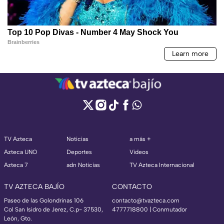
TV Azteca
Noticias
a más +
Azteca UNO
Deportes
Videos
Azteca 7
adn Noticias
TV Azteca Internacional
TV AZTECA BAJÍO
CONTACTO
Paseo de las Golondrinas 106
contacto@tvazteca.com
Col San Isidro de Jerez, C.p- 37530,
4777718800 | Conmutador
León, Gto.