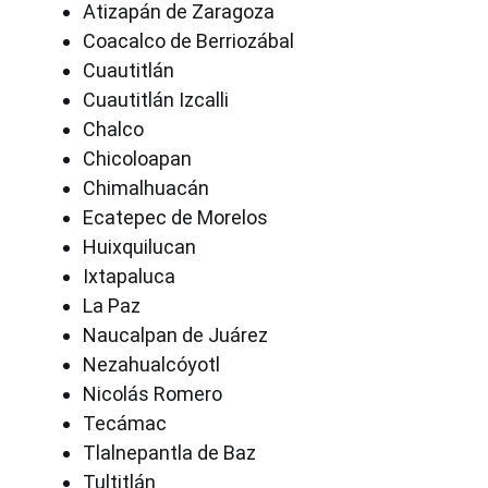
Atizapán de Zaragoza
Coacalco de Berriozábal
Cuautitlán
Cuautitlán Izcalli
Chalco
Chicoloapan
Chimalhuacán
Ecatepec de Morelos
Huixquilucan
Ixtapaluca
La Paz
Naucalpan de Juárez
Nezahualcóyotl
Nicolás Romero
Tecámac
Tlalnepantla de Baz
Tultitlán