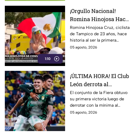
¡Orgullo Nacional!
Romina Hinojosa Hace
Historia en el Tour de
Romina Hinojosa Cruz, ciclista
de Tampico de 23 años, hace
Francia Femenil 2026
historia al ser la primera
mexicana en correr el Tour de
05 agosto, 2026
Francia Femenil en la era
1:10
moderna.
¡ÚLTIMA HORA! El Club
León derrota al
Nashville SC en la
El conjunto de la Fiera obtuvo
su primera victoria luego de
Leagues Cup; este fue el
derrotar con la mínima al
resultado
cuadro de la MLS.
05 agosto, 2026