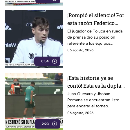
¡Rompió el silencio! Por
esta razón Federico
Viñas no vino al Club
El jugador de Toluca en rueda
de prensa dio su posición
León
referente a los equipos
mexicanos.
06 agosto, 2026
0:54
¡Esta historia ya se
contó! Esta es la dupla
colombiana del Club
Juan Guevara y Jhohan
Romaña se encuentran listo
León de cara al
para encarar el torneo.
Apertura 2026
06 agosto, 2026
2:23