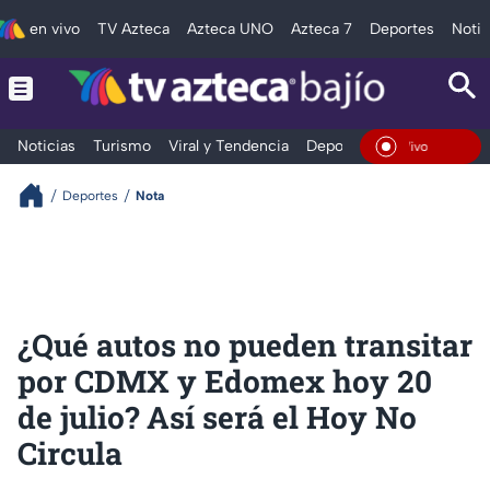
en vivo
TV Azteca
Azteca UNO
Azteca 7
Deportes
Notic
Noticias
Turismo
Viral y Tendencia
Deportes
Espectáculos
En Vivo
Deportes
Nota
¿Qué autos no pueden transitar
por CDMX y Edomex hoy 20
de julio? Así será el Hoy No
Circula