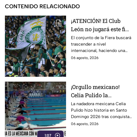
CONTENIDO RELACIONADO
¡ATENCIÓN! El Club
León no jugará este fin
de semana en la Liga
El conjunto de la Fiera buscará
trascender a nivel
MX; ¿cuándo vuelve?
internacional, haciendo una
pausa en la liga.
06 agosto, 2026
¡Orgullo mexicano!
Celia Pulido la
nadadora leonesa hace
La nadadora mexicana Celia
Pulido hizo historia en Santo
historia en los Juegos
Domingo 2026 tras conquistar
Centroamericanos
11 medallas en una sola edición.
06 agosto, 2026
Conoce todos los detalles.
1:07