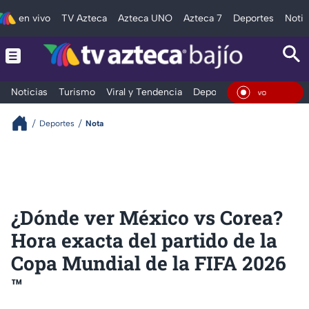
en vivo
TV Azteca
Azteca UNO
Azteca 7
Deportes
Notic
Noticias
Turismo
Viral y Tendencia
Deportes
Espectáculos
En Viv
Deportes
Nota
¿Dónde ver México vs Corea?
Hora exacta del partido de la
Copa Mundial de la FIFA 2026
™