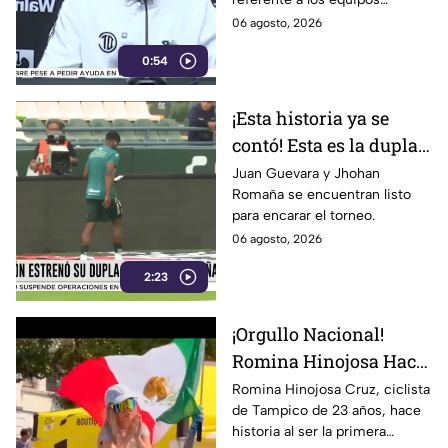
mexicanos.
06 agosto, 2026
0:54
¡Esta historia ya se
contó! Esta es la dupla
colombiana del Club
Juan Guevara y Jhohan
Romaña se encuentran listo
León de cara al
para encarar el torneo.
Apertura 2026
06 agosto, 2026
2:23
¡Orgullo Nacional!
Romina Hinojosa Hace
Historia en el Tour de
Romina Hinojosa Cruz, ciclista
de Tampico de 23 años, hace
Francia Femenil 2026
historia al ser la primera