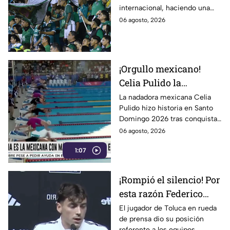
internacional, haciendo una
pausa en la liga.
06 agosto, 2026
¡Orgullo mexicano!
Celia Pulido la
nadadora leonesa hace
La nadadora mexicana Celia
Pulido hizo historia en Santo
historia en los Juegos
Domingo 2026 tras conquistar
Centroamericanos
11 medallas en una sola edición.
06 agosto, 2026
Conoce todos los detalles.
1:07
¡Rompió el silencio! Por
esta razón Federico
Viñas no vino al Club
El jugador de Toluca en rueda
de prensa dio su posición
León
referente a los equipos