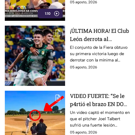
mexicana en correr el Tour de
05 agosto, 2026
Francia Femenil en la era
1:10
moderna.
¡ÚLTIMA HORA! El Club
León derrota al
Nashville SC en la
El conjunto de la Fiera obtuvo
su primera victoria luego de
Leagues Cup; este fue el
derrotar con la mínima al
resultado
cuadro de la MLS.
05 agosto, 2026
VIDEO FUERTE: “Se le
p4rtió el brazo EN DOS”
Pitcher sufre brut4l
Un video captó el momento en
que el pitcher Joel Talbert
lesión durante
sufrió una fuerte lesión
lanzamiento y queda
durante un lanzamiento en un
05 agosto, 2026