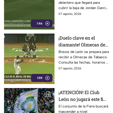
delantero que llegará para
García; sus números
cubrir la baja de Jordan García.
generan DUDAS
Se trata del colombiano
07 agosto, 2026
Santiago Londoño.
1:46
¡Duelo clave en el
diamante! Olmecas de
Tabasco se mide contra
Bravos de León se prepara para
recibir a Olmecas de Tabasco.
Bravos de León
Consulta las fechas, horarios y
dónde ver esta vibrante serie
07 agosto, 2026
de la Liga Mexicana de Beisbol.
1:59
¡ATENCIÓN! El Club
León no jugará este fin
de semana en la Liga
El conjunto de la Fiera buscará
trascender a nivel
MX; ¿cuándo vuelve?