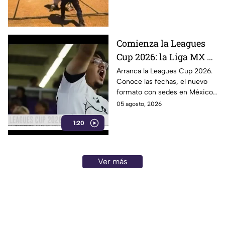
fuera del juego
partido de béisbol.
Comienza la Leagues
Cup 2026: la Liga MX y
la MLS se enfrentan
Arranca la Leagues Cup 2026.
Conoce las fechas, el nuevo
con histórico formato
formato con sedes en México
y el calendario de partidos
05 agosto, 2026
entre clubes de la Liga MX y la
1:20
MLS.
Ver más