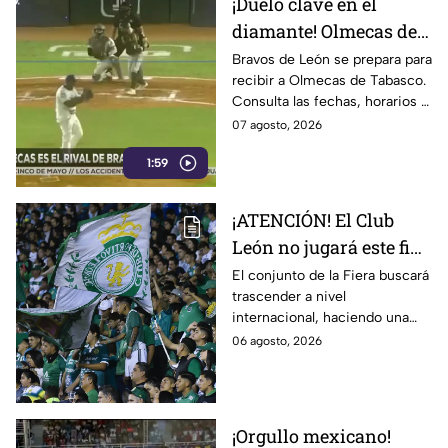
¡Duelo clave en el
diamante! Olmecas de
Tabasco se mide contra
Bravos de León se prepara para
recibir a Olmecas de Tabasco.
Bravos de León
Consulta las fechas, horarios y
dónde ver esta vibrante serie
07 agosto, 2026
de la Liga Mexicana de Beisbol.
1:59
¡ATENCIÓN! El Club
León no jugará este fin
de semana en la Liga
El conjunto de la Fiera buscará
trascender a nivel
MX; ¿cuándo vuelve?
internacional, haciendo una
pausa en la liga.
06 agosto, 2026
¡Orgullo mexicano!