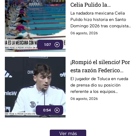
Celia Pulido la
nadadora leonesa hace
La nadadora mexicana Celia
Pulido hizo historia en Santo
historia en los Juegos
Domingo 2026 tras conquistar
Centroamericanos
11 medallas en una sola edición.
06 agosto, 2026
Conoce todos los detalles.
1:07
¡Rompió el silencio! Por
esta razón Federico
Viñas no vino al Club
El jugador de Toluca en rueda
de prensa dio su posición
León
referente a los equipos
mexicanos.
06 agosto, 2026
0:54
Ver más