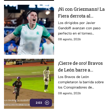
¡Ni con Griezmann! La
Fiera derrota al
Orlando City en la
Los dirigidos por Javier
Gandolfi avanzan con paso
Leagues Cup 2026; este
perfecto en el torneo
fue el marcador
internacional.
08 agosto, 2026
¡Cierre de oro! Bravos
de León barre a
Querétaro y amarra
Los Bravos de León
completaron la barrida sobre
triunfo 50 rumbo a
los Conspiradores de
playoffs
Querétaro. Conoce los detalles
08 agosto, 2026
del triunfo y la ofensiva
2:03
leonesa cara a la
postemporada.