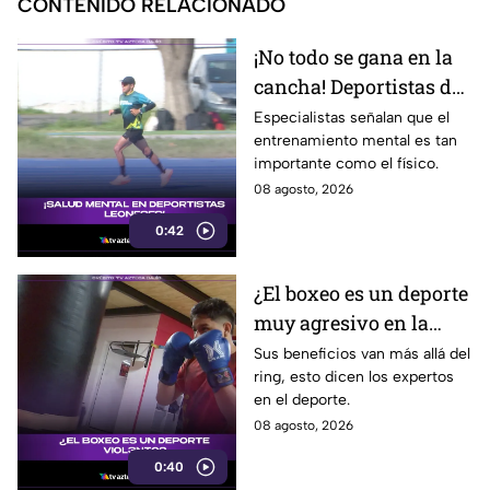
CONTENIDO RELACIONADO
¡No todo se gana en la
cancha! Deportistas de
León enfrentan un reto
Especialistas señalan que el
entrenamiento mental es tan
silencioso; ¿cuál es?
importante como el físico.
08 agosto, 2026
0:42
¿El boxeo es un deporte
muy agresivo en la
actualidad? La
Sus beneficios van más allá del
ring, esto dicen los expertos
respuesta te
en el deporte.
sorprenderá
08 agosto, 2026
0:40