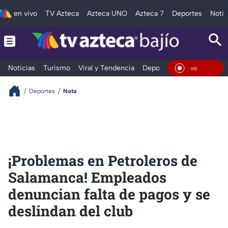
en vivo
TV Azteca
Azteca UNO
Azteca 7
Deportes
Notic
Noticias
Turismo
Viral y Tendencia
Deportes
Espectáculos
En Viv
Deportes
Nota
¡Problemas en Petroleros de
Salamanca! Empleados
denuncian falta de pagos y se
deslindan del club