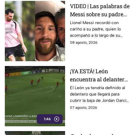
VIDEO | Las palabras de
Messi sobre su padre
estremecen al mundo;
Lionel Messi recordó con
cariño a su padre, quien lo
¿qué fue lo que dijo?
acompañó a lo largo de su
carrera.
08 agosto, 2026
¡YA ESTÁ! León
encuentra al delantero
que suplirá a Jordan
El León ya tendría definido al
delantero que llegará para
García; sus números
cubrir la baja de Jordan García.
generan DUDAS
Se trata del colombiano
07 agosto, 2026
Santiago Londoño.
1:46