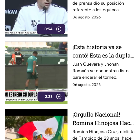
de prensa dio su posición
León
referente a los equipos
mexicanos.
06 agosto, 2026
0:54
¡Esta historia ya se
contó! Esta es la dupla
colombiana del Club
Juan Guevara y Jhohan
Romaña se encuentran listo
León de cara al
para encarar el torneo.
Apertura 2026
06 agosto, 2026
2:23
¡Orgullo Nacional!
Romina Hinojosa Hace
Historia en el Tour de
Romina Hinojosa Cruz, ciclista
de Tampico de 23 años, hace
Francia Femenil 2026