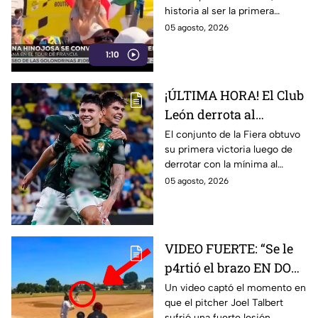
historia al ser la primera
mexicana en correr el Tour de
05 agosto, 2026
Francia Femenil en la era
1:10
moderna.
¡ÚLTIMA HORA! El Club
León derrota al
Nashville SC en la
El conjunto de la Fiera obtuvo
su primera victoria luego de
Leagues Cup; este fue el
derrotar con la mínima al
resultado
cuadro de la MLS.
05 agosto, 2026
VIDEO FUERTE: “Se le
p4rtió el brazo EN DOS”
Pitcher sufre brut4l
Un video captó el momento en
que el pitcher Joel Talbert
lesión durante
sufrió una fuerte lesión