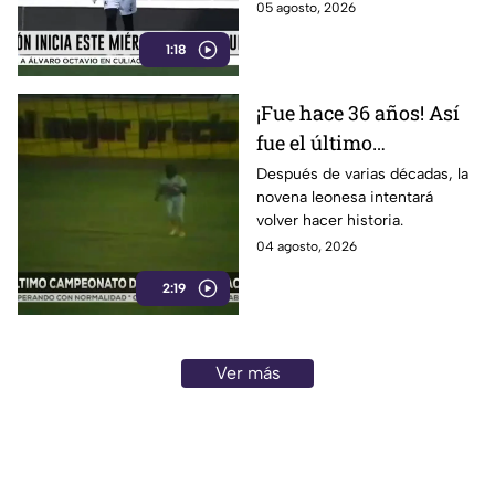
verdiblanco
05 agosto, 2026
1:18
¡Fue hace 36 años! Así
fue el último
campeonato de Bravos
Después de varias décadas, la
novena leonesa intentará
de León
volver hacer historia.
04 agosto, 2026
2:19
Ver más