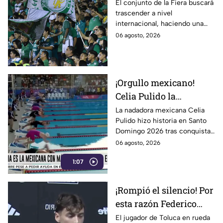
de semana en la Liga
El conjunto de la Fiera buscará
trascender a nivel
MX; ¿cuándo vuelve?
internacional, haciendo una
pausa en la liga.
06 agosto, 2026
¡Orgullo mexicano!
Celia Pulido la
nadadora leonesa hace
La nadadora mexicana Celia
Pulido hizo historia en Santo
historia en los Juegos
Domingo 2026 tras conquistar
Centroamericanos
11 medallas en una sola edición.
06 agosto, 2026
Conoce todos los detalles.
1:07
¡Rompió el silencio! Por
esta razón Federico
Viñas no vino al Club
El jugador de Toluca en rueda