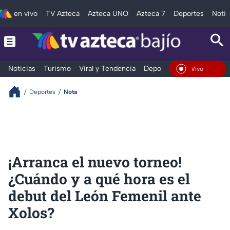
en vivo
TV Azteca
Azteca UNO
Azteca 7
Deportes
Notic
Noticias
Turismo
Viral y Tendencia
Deportes
Espectáculos
En Vivo
Deportes
Nota
¡Arranca el nuevo torneo!
¿Cuándo y a qué hora es el
debut del León Femenil ante
Xolos?