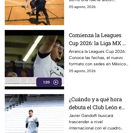
lanzamiento y queda
durante un lanzamiento en un
05 agosto, 2026
fuera del juego
partido de béisbol.
Comienza la Leagues
Cup 2026: la Liga MX y
la MLS se enfrentan
Arranca la Leagues Cup 2026.
Conoce las fechas, el nuevo
con histórico formato
formato con sedes en México
y el calendario de partidos
05 agosto, 2026
entre clubes de la Liga MX y la
1:20
MLS.
¿Cuándo y a qué hora
debuta el Club León en
Leagues Cup? Esto
Javier Gandolfi buscará
trascender a nivel
sabemos
internacional con el cuadro