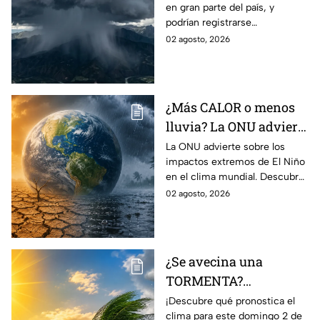
en gran parte del país, y
viento en México;
podrían registrarse
¿cómo afectará a
afectaciones por las
02 agosto, 2026
Guanajuato?
precipitaciones.
¿Más CALOR o menos
lluvia? La ONU advierte
por los efectos
La ONU advierte sobre los
impactos extremos de El Niño
EXTREMOS de ‘El Niño’
en el clima mundial. Descubre
y que cambiarán el
cómo podría cambiar el clima
02 agosto, 2026
clima en el mundo
y sus posibles efectos
catastróficos.
¿Se avecina una
TORMENTA?
Aumentan las
¡Descubre qué pronostica el
clima para este domingo 2 de
posibilidad de