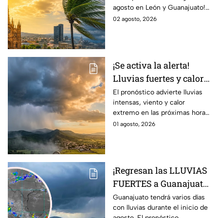
agosto en León y Guanajuato!
LLUVIAS FUERTES en
Desde una mañana
02 agosto, 2026
León, Gto., hoy 2 de
parcialmente nublada hasta
agosto: reporte EN VIVO
posibles chubascos.
¡Se activa la alerta!
Lluvias fuertes y calor
extremo en gran parte
El pronóstico advierte lluvias
intensas, viento y calor
de México; ¿afectará a
extremo en las próximas horas
Guanajuato?
en gran parte del país.
01 agosto, 2026
¡Regresan las LLUVIAS
FUERTES a Guanajuato!
Pronostican varios
Guanajuato tendrá varios días
con lluvias durante el inicio de
días con chubascos y
agosto. El pronóstico