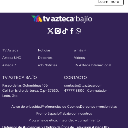
TV Azteca
Noticias
a más +
Azteca UNO
Deportes
Videos
Azteca 7
adn Noticias
TV Azteca Internacional
TV AZTECA BAJÍO
CONTACTO
Paseo de las Golondrinas 106
contacto@tvazteca.com
Col San Isidro de Jerez, C.p- 37530,
4777718800 | Conmutador
León, Gto.
Aviso de privacidad
Preferencias de Cookies
Derechos
Inversionistas
Promo Espacio
Trabaja con nosotros
Programa de ética, integridad y cumplimiento
Defensor de Audiencias y Código de Ética de Televisión Azteca III y