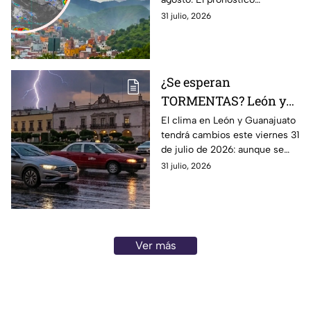
tormentas del 1 al 4 de
contempla chubascos fuertes,
31 julio, 2026
AGOSTO: esto se espera
tormentas eléctricas y viento.
¿Se esperan
TORMENTAS? León y
Guanajuato con
El clima en León y Guanajuato
tendrá cambios este viernes 31
posibilidad de
de julio de 2026: aunque se
LLUVIAS FUERTES hoy
espera una jornada
31 julio, 2026
viernes: Hora EXACTA
mayormente despejada,
aumentará la posibilidad de
chubascos.
Ver más