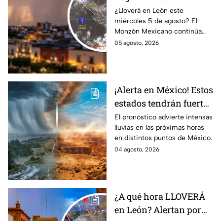
miércoles? Esto dice el
¿Lloverá en León este
miércoles 5 de agosto? El
pronóstico para este 5
Monzón Mexicano continúa
de agosto
afectando a varios estados del
05 agosto, 2026
país, pero ¿Llegará a
Guanajuato?
¡Alerta en México! Estos
estados tendrán fuertes
precipitaciones;
El pronóstico advierte intensas
lluvias en las próximas horas
¿afectará a Guanajuato?
en distintos puntos de México.
04 agosto, 2026
¿A qué hora LLOVERÁ
en León? Alertan por