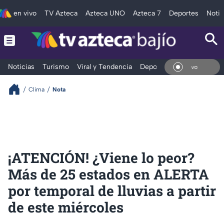
en vivo
TV Azteca
Azteca UNO
Azteca 7
Deportes
Notic
Noticias
Turismo
Viral y Tendencia
Deportes
Espectáculos
En Vi
Clima
Nota
¡ATENCIÓN! ¿Viene lo peor?
Más de 25 estados en ALERTA
por temporal de lluvias a partir
de este miércoles