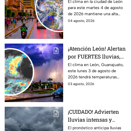
ALTA probabilidad de
El clima en la ciudad de León
para este martes 4 de agosto
lluvia HOY martes, por
de 2026 mantiene una alta
inestabilidad
probabilidad de lluvia, de
04 agosto, 2026
atmosférica
acuerdo con el SMN.
¡Atención León! Alertan
por FUERTES lluvias,
tormentas y posible
El clima en León, Guanajuato,
este lunes 3 de agosto de
granizo en Guanajuato
2026 tendrá temperaturas
HOY lunes: HORA
cálidas, posibles lluvias
03 agosto, 2026
EXACTA
fuertes, tormentas eléctricas y
caída de granizo.
¡CUIDADO! Advierten
lluvias intensas y
fuertes rachas de
El pronóstico anticipa lluvias