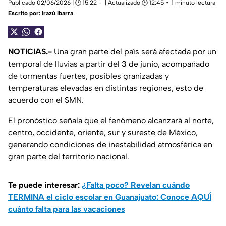
Publicado 02/06/2026 | 🕑 15:22
| Actualizado 🕑 12:45
1 minuto lectura
Escrito por:
Irazú Ibarra
NOTICIAS.-
Una gran parte del país será afectada por un
temporal de lluvias a partir del 3 de junio, acompañado
de tormentas fuertes, posibles granizadas y
temperaturas elevadas en distintas regiones, esto de
acuerdo con el SMN.
El pronóstico señala que el fenómeno alcanzará al norte,
centro, occidente, oriente, sur y sureste de México,
generando condiciones de inestabilidad atmosférica en
gran parte del territorio nacional.
Te puede interesar:
¿Falta poco? Revelan cuándo
TERMINA el ciclo escolar en Guanajuato: Conoce AQUÍ
cuánto falta para las vacaciones