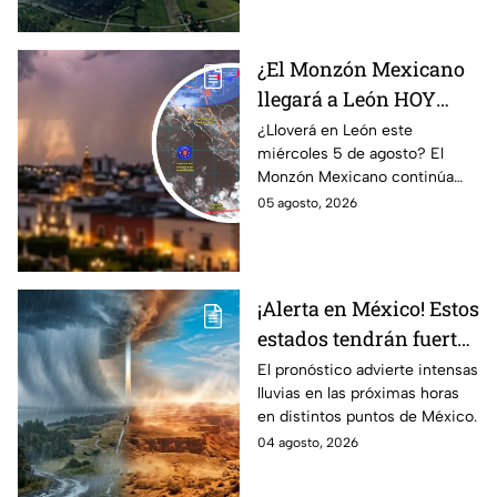
¿El Monzón Mexicano
llegará a León HOY
miércoles? Esto dice el
¿Lloverá en León este
miércoles 5 de agosto? El
pronóstico para este 5
Monzón Mexicano continúa
de agosto
afectando a varios estados del
05 agosto, 2026
país, pero ¿Llegará a
Guanajuato?
¡Alerta en México! Estos
estados tendrán fuertes
precipitaciones;
El pronóstico advierte intensas
lluvias en las próximas horas
¿afectará a Guanajuato?
en distintos puntos de México.
04 agosto, 2026