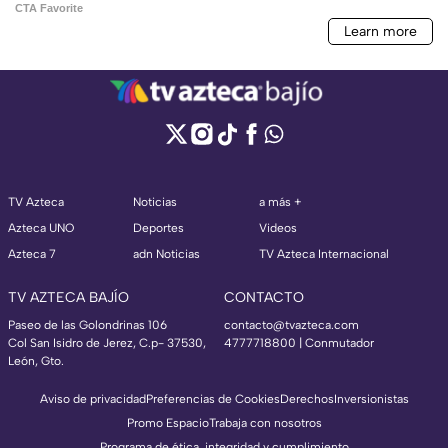
TV Azteca
Noticias
a más +
Azteca UNO
Deportes
Videos
Azteca 7
adn Noticias
TV Azteca Internacional
TV AZTECA BAJÍO
CONTACTO
Paseo de las Golondrinas 106
contacto@tvazteca.com
Col San Isidro de Jerez, C.p- 37530,
4777718800 | Conmutador
León, Gto.
Aviso de privacidad
Preferencias de Cookies
Derechos
Inversionistas
Promo Espacio
Trabaja con nosotros
Programa de ética, integridad y cumplimiento