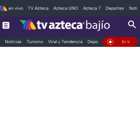
en vivo
TV Azteca
Azteca UNO
Azteca 7
Deportes
Notic
Noticias
Turismo
Viral y Tendencia
Deportes
Espectáculos
En Vivo