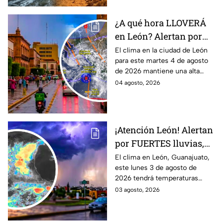
¿A qué hora LLOVERÁ
en León? Alertan por
ALTA probabilidad de
El clima en la ciudad de León
para este martes 4 de agosto
lluvia HOY martes, por
de 2026 mantiene una alta
inestabilidad
probabilidad de lluvia, de
04 agosto, 2026
atmosférica
acuerdo con el SMN.
¡Atención León! Alertan
por FUERTES lluvias,
tormentas y posible
El clima en León, Guanajuato,
este lunes 3 de agosto de
granizo en Guanajuato
2026 tendrá temperaturas
HOY lunes: HORA
cálidas, posibles lluvias
03 agosto, 2026
EXACTA
fuertes, tormentas eléctricas y
caída de granizo.