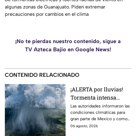
algunas zonas de Guanajuato. Piden extremar
precauciones por cambios en el clima
¡No te pierdas nuestro contenido, sigue a
TV Azteca Bajío en Google News!
CONTENIDO RELACIONADO
¡ALERTA por lluvias!
Tormenta intensa
azotará en varios
Las autoridades informaron las
condiciones climáticas para
estado; ¿afectará a
gran parte de Mexico y como
Guanajuato?
afectará a la entidad.
06 agosto, 2026