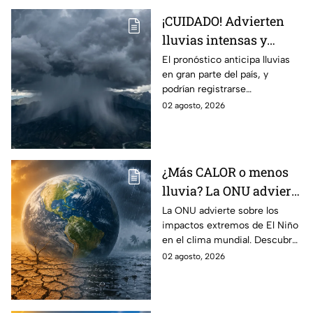
¡CUIDADO! Advierten
lluvias intensas y
fuertes rachas de
El pronóstico anticipa lluvias
en gran parte del país, y
viento en México;
podrían registrarse
¿cómo afectará a
afectaciones por las
02 agosto, 2026
Guanajuato?
precipitaciones.
¿Más CALOR o menos
lluvia? La ONU advierte
por los efectos
La ONU advierte sobre los
impactos extremos de El Niño
EXTREMOS de ‘El Niño’
en el clima mundial. Descubre
y que cambiarán el
cómo podría cambiar el clima
02 agosto, 2026
clima en el mundo
y sus posibles efectos
catastróficos.