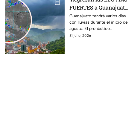
FUERTES a Guanajuato!
Pronostican varios
Guanajuato tendrá varios días
con lluvias durante el inicio de
días con chubascos y
agosto. El pronóstico
tormentas del 1 al 4 de
contempla chubascos fuertes,
31 julio, 2026
AGOSTO: esto se espera
tormentas eléctricas y viento.