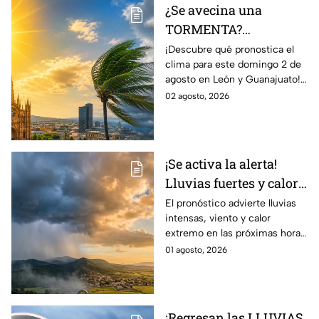
¿Se avecina una
TORMENTA?
Aumentan las
¡Descubre qué pronostica el
clima para este domingo 2 de
posibilidad de
agosto en León y Guanajuato!
LLUVIAS FUERTES en
Desde una mañana
02 agosto, 2026
León, Gto., hoy 2 de
parcialmente nublada hasta
agosto: reporte EN VIVO
posibles chubascos.
¡Se activa la alerta!
Lluvias fuertes y calor
extremo en gran parte
El pronóstico advierte lluvias
intensas, viento y calor
de México; ¿afectará a
extremo en las próximas horas
Guanajuato?
en gran parte del país.
01 agosto, 2026
¡Regresan las LLUVIAS