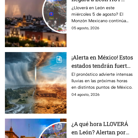
miércoles? Esto dice el
¿Lloverá en León este
miércoles 5 de agosto? El
pronóstico para este 5
Monzón Mexicano continúa
de agosto
afectando a varios estados del
05 agosto, 2026
país, pero ¿Llegará a
Guanajuato?
¡Alerta en México! Estos
estados tendrán fuertes
precipitaciones;
El pronóstico advierte intensas
lluvias en las próximas horas
¿afectará a Guanajuato?
en distintos puntos de México.
04 agosto, 2026
¿A qué hora LLOVERÁ
en León? Alertan por