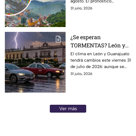
agosto. El pronóstico
tormentas del 1 al 4 de
contempla chubascos fuertes,
31 julio, 2026
AGOSTO: esto se espera
tormentas eléctricas y viento.
¿Se esperan
TORMENTAS? León y
Guanajuato con
El clima en León y Guanajuato
tendrá cambios este viernes 31
posibilidad de
de julio de 2026: aunque se
LLUVIAS FUERTES hoy
espera una jornada
31 julio, 2026
viernes: Hora EXACTA
mayormente despejada,
aumentará la posibilidad de
chubascos.
Ver más