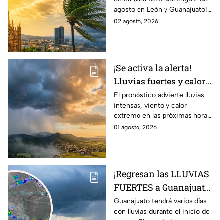
posibilidad de
agosto en León y Guanajuato!
LLUVIAS FUERTES en
Desde una mañana
02 agosto, 2026
León, Gto., hoy 2 de
parcialmente nublada hasta
agosto: reporte EN VIVO
posibles chubascos.
¡Se activa la alerta!
Lluvias fuertes y calor
extremo en gran parte
El pronóstico advierte lluvias
intensas, viento y calor
de México; ¿afectará a
extremo en las próximas horas
Guanajuato?
en gran parte del país.
01 agosto, 2026
¡Regresan las LLUVIAS
FUERTES a Guanajuato!
Pronostican varios
Guanajuato tendrá varios días
con lluvias durante el inicio de
días con chubascos y