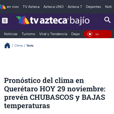
en vivo
TV Azteca
Azteca UNO
Azteca 7
Deportes
Notic
Noticias
Turismo
Viral y Tendencia
Deportes
Espectáculos
En Viv
Clima
Nota
Pronóstico del clima en
Querétaro HOY 29 noviembre:
prevén CHUBASCOS y BAJAS
temperaturas