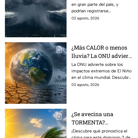
en gran parte del país, y
viento en México;
podrían registrarse
¿cómo afectará a
afectaciones por las
02 agosto, 2026
Guanajuato?
precipitaciones.
¿Más CALOR o menos
lluvia? La ONU advierte
por los efectos
La ONU advierte sobre los
impactos extremos de El Niño
EXTREMOS de ‘El Niño’
en el clima mundial. Descubre
y que cambiarán el
cómo podría cambiar el clima
02 agosto, 2026
clima en el mundo
y sus posibles efectos
catastróficos.
¿Se avecina una
TORMENTA?
Aumentan las
¡Descubre qué pronostica el
clima para este domingo 2 de