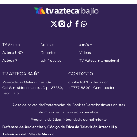
TV Azteca
Noticias
a más +
Azteca UNO
Deportes
Videos
Azteca 7
adn Noticias
TV Azteca Internacional
TV AZTECA BAJÍO
CONTACTO
Paseo de las Golondrinas 106
contacto@tvazteca.com
Col San Isidro de Jerez, C.p- 37530,
4777718800 | Conmutador
León, Gto.
Aviso de privacidad
Preferencias de Cookies
Derechos
Inversionistas
Promo Espacio
Trabaja con nosotros
Programa de ética, integridad y cumplimiento
Defensor de Audiencias y Código de Ética de Televisión Azteca III y
Televisora del Valle de México