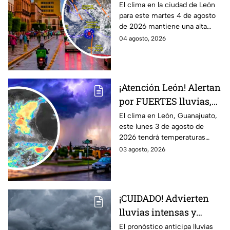
ALTA probabilidad de
El clima en la ciudad de León
para este martes 4 de agosto
lluvia HOY martes, por
de 2026 mantiene una alta
inestabilidad
probabilidad de lluvia, de
04 agosto, 2026
atmosférica
acuerdo con el SMN.
¡Atención León! Alertan
por FUERTES lluvias,
tormentas y posible
El clima en León, Guanajuato,
este lunes 3 de agosto de
granizo en Guanajuato
2026 tendrá temperaturas
HOY lunes: HORA
cálidas, posibles lluvias
03 agosto, 2026
EXACTA
fuertes, tormentas eléctricas y
caída de granizo.
¡CUIDADO! Advierten
lluvias intensas y
fuertes rachas de
El pronóstico anticipa lluvias