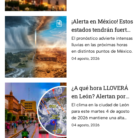
Guanajuato?
¡Alerta en México! Estos
estados tendrán fuertes
precipitaciones;
El pronóstico advierte intensas
lluvias en las próximas horas
¿afectará a Guanajuato?
en distintos puntos de México.
04 agosto, 2026
¿A qué hora LLOVERÁ
en León? Alertan por
ALTA probabilidad de
El clima en la ciudad de León
para este martes 4 de agosto
lluvia HOY martes, por
de 2026 mantiene una alta
inestabilidad
probabilidad de lluvia, de
04 agosto, 2026
atmosférica
acuerdo con el SMN.