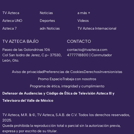
TV Azteca
Noticias
a más +
Azteca UNO
Deportes
Videos
Azteca 7
adn Noticias
TV Azteca Internacional
TV AZTECA BAJÍO
CONTACTO
Paseo de las Golondrinas 106
contacto@tvazteca.com
Col San Isidro de Jerez, C.p- 37530,
4777718800 | Conmutador
León, Gto.
Aviso de privacidad
Preferencias de Cookies
Derechos
Inversionistas
Promo Espacio
Trabaja con nosotros
Programa de ética, integridad y cumplimiento
Defensor de Audiencias y Código de Ética de Televisión Azteca III y
Televisora del Valle de México
TV Azteca, M.R. & ©, TV Azteca, S.A.B. de C.V. Todos los derechos reservados,
2025.
Queda prohibida la reproducción total o parcial sin la autorización previa,
expresa y por escrito de su titular.