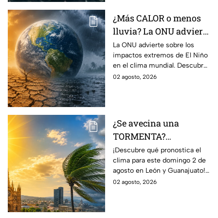
¿Más CALOR o menos
lluvia? La ONU advierte
por los efectos
La ONU advierte sobre los
impactos extremos de El Niño
EXTREMOS de ‘El Niño’
en el clima mundial. Descubre
y que cambiarán el
cómo podría cambiar el clima
02 agosto, 2026
clima en el mundo
y sus posibles efectos
catastróficos.
¿Se avecina una
TORMENTA?
Aumentan las
¡Descubre qué pronostica el
clima para este domingo 2 de
posibilidad de
agosto en León y Guanajuato!
LLUVIAS FUERTES en
Desde una mañana
02 agosto, 2026
León, Gto., hoy 2 de
parcialmente nublada hasta
agosto: reporte EN VIVO
posibles chubascos.