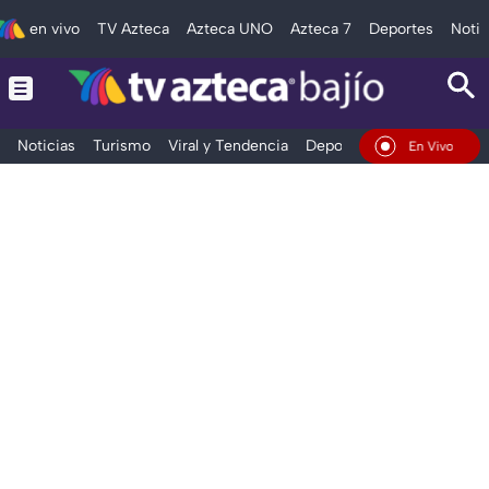
en vivo
TV Azteca
Azteca UNO
Azteca 7
Deportes
Notic
Noticias
Turismo
Viral y Tendencia
Deportes
Espectáculos
En Vivo