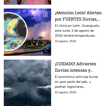
¡Atención León! Alertan
por FUERTES lluvias,
tormentas y posible
El clima en León, Guanajuato,
este lunes 3 de agosto de
granizo en Guanajuato
2026 tendrá temperaturas
HOY lunes: HORA
cálidas, posibles lluvias
03 agosto, 2026
EXACTA
fuertes, tormentas eléctricas y
caída de granizo.
¡CUIDADO! Advierten
lluvias intensas y
fuertes rachas de
El pronóstico anticipa lluvias
en gran parte del país, y
viento en México;
podrían registrarse
¿cómo afectará a
afectaciones por las
02 agosto, 2026
Guanajuato?
precipitaciones.