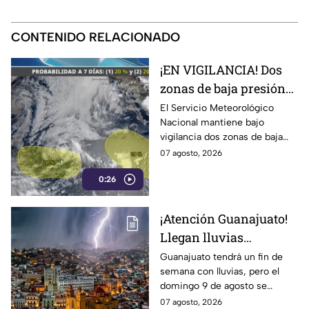
CONTENIDO RELACIONADO
¡EN VIGILANCIA! Dos
zonas de baja presión
podrían convertirse en
El Servicio Meteorológico
Nacional mantiene bajo
ciclones; ¿se acercan a
vigilancia dos zonas de baja
México?
presión en el Pacífico, debido a
07 agosto, 2026
que podrían evolucionar a
0:26
ciclones tropicales.
¡Atención Guanajuato!
Llegan lluvias
FUERTES este fin de
Guanajuato tendrá un fin de
semana con lluvias, pero el
semana: ALERTAN por
domingo 9 de agosto se
DESCARGAS
esperan las precipitaciones
07 agosto, 2026