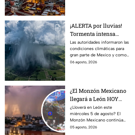
ELÉCTRICAS y posible
más fuertes.
GRANIZO
¡ALERTA por lluvias!
Tormenta intensa
azotará en varios
Las autoridades informaron las
condiciones climáticas para
estado; ¿afectará a
gran parte de Mexico y como
Guanajuato?
afectará a la entidad.
06 agosto, 2026
¿El Monzón Mexicano
llegará a León HOY
miércoles? Esto dice el
¿Lloverá en León este
miércoles 5 de agosto? El
pronóstico para este 5
Monzón Mexicano continúa
de agosto
afectando a varios estados del
05 agosto, 2026
país, pero ¿Llegará a