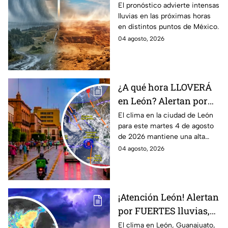
precipitaciones;
El pronóstico advierte intensas
lluvias en las próximas horas
¿afectará a Guanajuato?
en distintos puntos de México.
04 agosto, 2026
¿A qué hora LLOVERÁ
en León? Alertan por
ALTA probabilidad de
El clima en la ciudad de León
para este martes 4 de agosto
lluvia HOY martes, por
de 2026 mantiene una alta
inestabilidad
probabilidad de lluvia, de
04 agosto, 2026
atmosférica
acuerdo con el SMN.
¡Atención León! Alertan
por FUERTES lluvias,
tormentas y posible
El clima en León, Guanajuato,