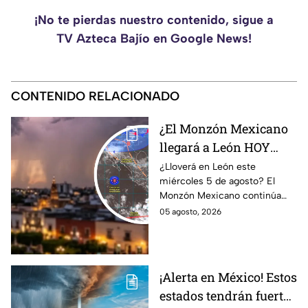
¡No te pierdas nuestro contenido, sigue a
TV Azteca Bajío en Google News!
CONTENIDO RELACIONADO
¿El Monzón Mexicano
llegará a León HOY
miércoles? Esto dice el
¿Lloverá en León este
miércoles 5 de agosto? El
pronóstico para este 5
Monzón Mexicano continúa
de agosto
afectando a varios estados del
05 agosto, 2026
país, pero ¿Llegará a
Guanajuato?
¡Alerta en México! Estos
estados tendrán fuertes