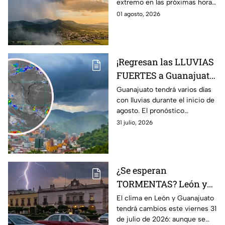
extremo en las próximas horas
Guanajuato?
en gran parte del país.
01 agosto, 2026
¡Regresan las LLUVIAS
FUERTES a Guanajuato!
Pronostican varios
Guanajuato tendrá varios días
con lluvias durante el inicio de
días con chubascos y
agosto. El pronóstico
tormentas del 1 al 4 de
contempla chubascos fuertes,
31 julio, 2026
AGOSTO: esto se espera
tormentas eléctricas y viento.
¿Se esperan
TORMENTAS? León y
Guanajuato con
El clima en León y Guanajuato
tendrá cambios este viernes 31
posibilidad de
de julio de 2026: aunque se
LLUVIAS FUERTES hoy