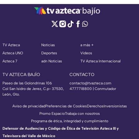
TV Azteca
Noticias
a más +
Azteca UNO
Deportes
Videos
Azteca 7
adn Noticias
TV Azteca Internacional
TV AZTECA BAJÍO
CONTACTO
Paseo de las Golondrinas 106
contacto@tvazteca.com
Col San Isidro de Jerez, C.p- 37530,
4777718800 | Conmutador
León, Gto.
Aviso de privacidad
Preferencias de Cookies
Derechos
Inversionistas
Promo Espacio
Trabaja con nosotros
Programa de ética, integridad y cumplimiento
Defensor de Audiencias y Código de Ética de Televisión Azteca III y
Televisora del Valle de México