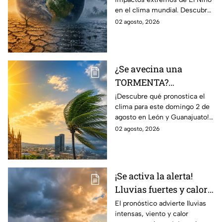
EXTREMOS de ‘El Niño’
en el clima mundial. Descubre
y que cambiarán el
cómo podría cambiar el clima
02 agosto, 2026
clima en el mundo
y sus posibles efectos
catastróficos.
¿Se avecina una
TORMENTA?
Aumentan las
¡Descubre qué pronostica el
clima para este domingo 2 de
posibilidad de
agosto en León y Guanajuato!
LLUVIAS FUERTES en
Desde una mañana
02 agosto, 2026
León, Gto., hoy 2 de
parcialmente nublada hasta
agosto: reporte EN VIVO
posibles chubascos.
¡Se activa la alerta!
Lluvias fuertes y calor
extremo en gran parte
El pronóstico advierte lluvias
intensas, viento y calor
de México; ¿afectará a