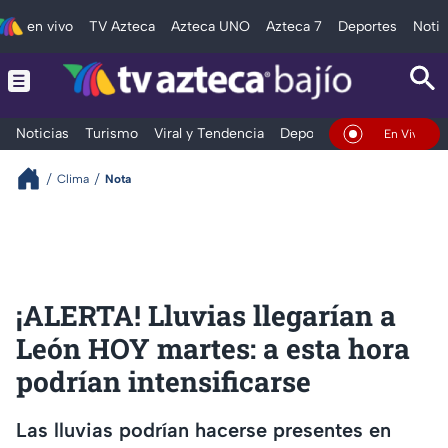
en vivo
TV Azteca
Azteca UNO
Azteca 7
Deportes
Notic
Noticias
Turismo
Viral y Tendencia
Deportes
Espectáculos
En Vivo
Clima
Nota
¡ALERTA! Lluvias llegarían a
León HOY martes: a esta hora
podrían intensificarse
Las lluvias podrían hacerse presentes en