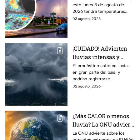
este lunes 3 de agosto de
granizo en Guanajuato
2026 tendrá temperaturas
HOY lunes: HORA
cálidas, posibles lluvias
03 agosto, 2026
EXACTA
fuertes, tormentas eléctricas y
caída de granizo.
¡CUIDADO! Advierten
lluvias intensas y
fuertes rachas de
El pronóstico anticipa lluvias
en gran parte del país, y
viento en México;
podrían registrarse
¿cómo afectará a
afectaciones por las
02 agosto, 2026
Guanajuato?
precipitaciones.
¿Más CALOR o menos
lluvia? La ONU advierte
por los efectos
La ONU advierte sobre los
impactos extremos de El Niño