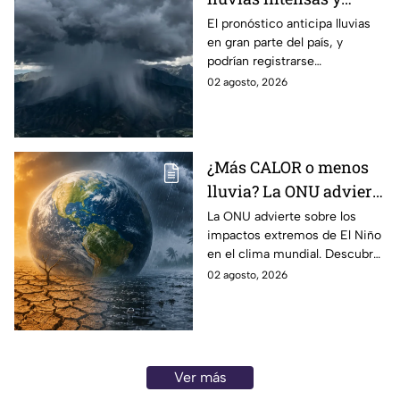
fuertes rachas de
El pronóstico anticipa lluvias
en gran parte del país, y
viento en México;
podrían registrarse
¿cómo afectará a
afectaciones por las
02 agosto, 2026
Guanajuato?
precipitaciones.
¿Más CALOR o menos
lluvia? La ONU advierte
por los efectos
La ONU advierte sobre los
impactos extremos de El Niño
EXTREMOS de ‘El Niño’
en el clima mundial. Descubre
y que cambiarán el
cómo podría cambiar el clima
02 agosto, 2026
clima en el mundo
y sus posibles efectos
catastróficos.
Ver más