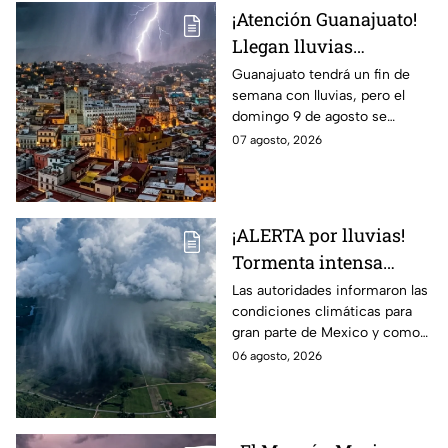
¡Atención Guanajuato!
Llegan lluvias
FUERTES este fin de
Guanajuato tendrá un fin de
semana con lluvias, pero el
semana: ALERTAN por
domingo 9 de agosto se
DESCARGAS
esperan las precipitaciones
07 agosto, 2026
ELÉCTRICAS y posible
más fuertes.
GRANIZO
¡ALERTA por lluvias!
Tormenta intensa
azotará en varios
Las autoridades informaron las
condiciones climáticas para
estado; ¿afectará a
gran parte de Mexico y como
Guanajuato?
afectará a la entidad.
06 agosto, 2026