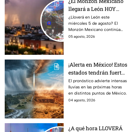
¿El Monzón Mexicano
llegará a León HOY
miércoles? Esto dice el
¿Lloverá en León este
miércoles 5 de agosto? El
pronóstico para este 5
Monzón Mexicano continúa
de agosto
afectando a varios estados del
05 agosto, 2026
país, pero ¿Llegará a
Guanajuato?
¡Alerta en México! Estos
estados tendrán fuertes
precipitaciones;
El pronóstico advierte intensas
lluvias en las próximas horas
¿afectará a Guanajuato?
en distintos puntos de México.
04 agosto, 2026
¿A qué hora LLOVERÁ