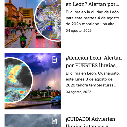
en León? Alertan por
ALTA probabilidad de
El clima en la ciudad de León
para este martes 4 de agosto
lluvia HOY martes, por
de 2026 mantiene una alta
inestabilidad
probabilidad de lluvia, de
04 agosto, 2026
atmosférica
acuerdo con el SMN.
¡Atención León! Alertan
por FUERTES lluvias,
tormentas y posible
El clima en León, Guanajuato,
este lunes 3 de agosto de
granizo en Guanajuato
2026 tendrá temperaturas
HOY lunes: HORA
cálidas, posibles lluvias
03 agosto, 2026
EXACTA
fuertes, tormentas eléctricas y
caída de granizo.
¡CUIDADO! Advierten
lluvias intensas y