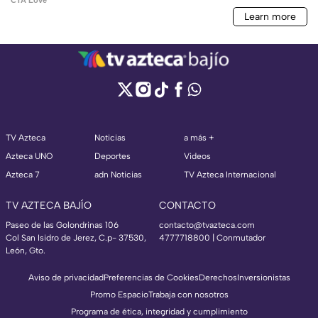
TV Azteca
Noticias
a más +
Azteca UNO
Deportes
Videos
Azteca 7
adn Noticias
TV Azteca Internacional
TV AZTECA BAJÍO
CONTACTO
Paseo de las Golondrinas 106
contacto@tvazteca.com
Col San Isidro de Jerez, C.p- 37530,
4777718800 | Conmutador
León, Gto.
Aviso de privacidad
Preferencias de Cookies
Derechos
Inversionistas
Promo Espacio
Trabaja con nosotros
Programa de ética, integridad y cumplimiento