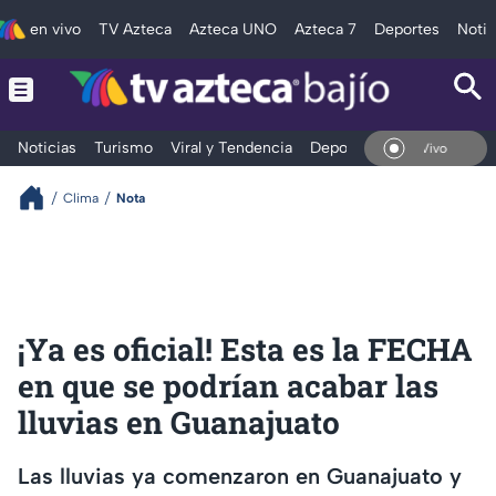
en vivo
TV Azteca
Azteca UNO
Azteca 7
Deportes
Notic
Noticias
Turismo
Viral y Tendencia
Deportes
Espectáculos
En Vivo
Clima
Nota
¡Ya es oficial! Esta es la FECHA
en que se podrían acabar las
lluvias en Guanajuato
Las lluvias ya comenzaron en Guanajuato y