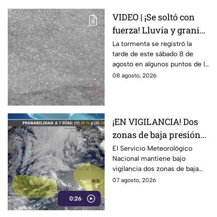
VIDEO | ¡Se soltó con
fuerza! Lluvia y granizo
sorprenden a
La tormenta se registró la
tarde de este sábado 8 de
habitantes de León;
agosto en algunos puntos de la
¿seguirá la tormenta?
ciudad.
08 agosto, 2026
¡EN VIGILANCIA! Dos
zonas de baja presión
podrían convertirse en
El Servicio Meteorológico
Nacional mantiene bajo
ciclones; ¿se acercan a
vigilancia dos zonas de baja
México?
presión en el Pacífico, debido a
07 agosto, 2026
que podrían evolucionar a
0:26
ciclones tropicales.