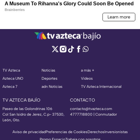
TV Azteca
Noticias
a más +
Azteca UNO
Deportes
Videos
Azteca 7
adn Noticias
TV Azteca Internacional
TV AZTECA BAJÍO
CONTACTO
Paseo de las Golondrinas 106
contacto@tvazteca.com
Col San Isidro de Jerez, C.p- 37530,
4777718800 | Conmutador
León, Gto.
Aviso de privacidad
Preferencias de Cookies
Derechos
Inversionistas
Promo Espacio
Trabaja con nosotros