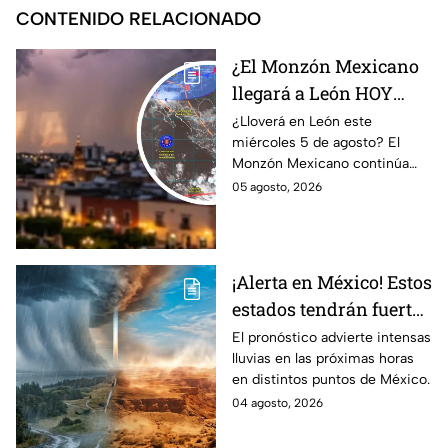
CONTENIDO RELACIONADO
¿El Monzón Mexicano
llegará a León HOY
miércoles? Esto dice el
¿Lloverá en León este
miércoles 5 de agosto? El
pronóstico para este 5
Monzón Mexicano continúa
de agosto
afectando a varios estados del
05 agosto, 2026
país, pero ¿Llegará a
Guanajuato?
¡Alerta en México! Estos
estados tendrán fuertes
precipitaciones;
El pronóstico advierte intensas
lluvias en las próximas horas
¿afectará a Guanajuato?
en distintos puntos de México.
04 agosto, 2026