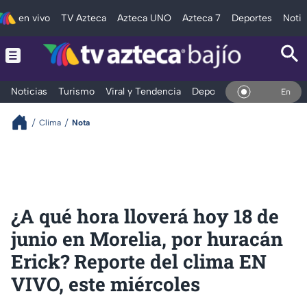
en vivo
TV Azteca
Azteca UNO
Azteca 7
Deportes
Notic
Noticias
Turismo
Viral y Tendencia
Deportes
Espectáculos
En Vivo
Clima
Nota
¿A qué hora lloverá hoy 18 de
junio en Morelia, por huracán
Erick? Reporte del clima EN
VIVO, este miércoles