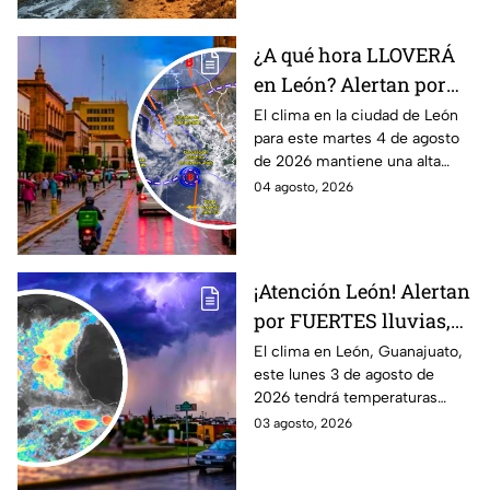
¿A qué hora LLOVERÁ
en León? Alertan por
ALTA probabilidad de
El clima en la ciudad de León
para este martes 4 de agosto
lluvia HOY martes, por
de 2026 mantiene una alta
inestabilidad
probabilidad de lluvia, de
04 agosto, 2026
atmosférica
acuerdo con el SMN.
¡Atención León! Alertan
por FUERTES lluvias,
tormentas y posible
El clima en León, Guanajuato,
este lunes 3 de agosto de
granizo en Guanajuato
2026 tendrá temperaturas
HOY lunes: HORA
cálidas, posibles lluvias
03 agosto, 2026
EXACTA
fuertes, tormentas eléctricas y
caída de granizo.