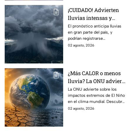
¡CUIDADO! Advierten
lluvias intensas y
fuertes rachas de
El pronóstico anticipa lluvias
en gran parte del país, y
viento en México;
podrían registrarse
¿cómo afectará a
afectaciones por las
02 agosto, 2026
Guanajuato?
precipitaciones.
¿Más CALOR o menos
lluvia? La ONU advierte
por los efectos
La ONU advierte sobre los
impactos extremos de El Niño
EXTREMOS de ‘El Niño’
en el clima mundial. Descubre
y que cambiarán el
cómo podría cambiar el clima
02 agosto, 2026
clima en el mundo
y sus posibles efectos
catastróficos.