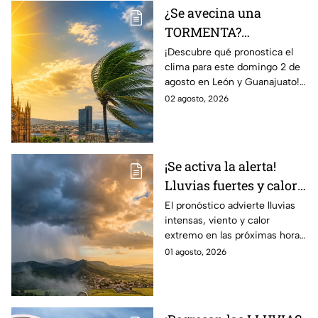
¿Se avecina una
TORMENTA?
Aumentan las
¡Descubre qué pronostica el
clima para este domingo 2 de
posibilidad de
agosto en León y Guanajuato!
LLUVIAS FUERTES en
Desde una mañana
02 agosto, 2026
León, Gto., hoy 2 de
parcialmente nublada hasta
agosto: reporte EN VIVO
posibles chubascos.
¡Se activa la alerta!
Lluvias fuertes y calor
extremo en gran parte
El pronóstico advierte lluvias
intensas, viento y calor
de México; ¿afectará a
extremo en las próximas horas
Guanajuato?
en gran parte del país.
01 agosto, 2026