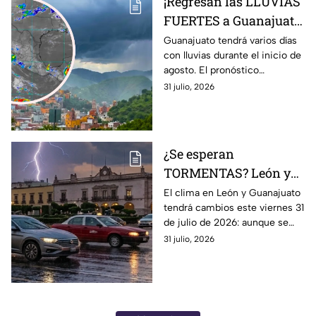
¡Regresan las LLUVIAS
FUERTES a Guanajuato!
Pronostican varios
Guanajuato tendrá varios días
con lluvias durante el inicio de
días con chubascos y
agosto. El pronóstico
tormentas del 1 al 4 de
contempla chubascos fuertes,
31 julio, 2026
AGOSTO: esto se espera
tormentas eléctricas y viento.
¿Se esperan
TORMENTAS? León y
Guanajuato con
El clima en León y Guanajuato
tendrá cambios este viernes 31
posibilidad de
de julio de 2026: aunque se
LLUVIAS FUERTES hoy
espera una jornada
31 julio, 2026
viernes: Hora EXACTA
mayormente despejada,
aumentará la posibilidad de
chubascos.