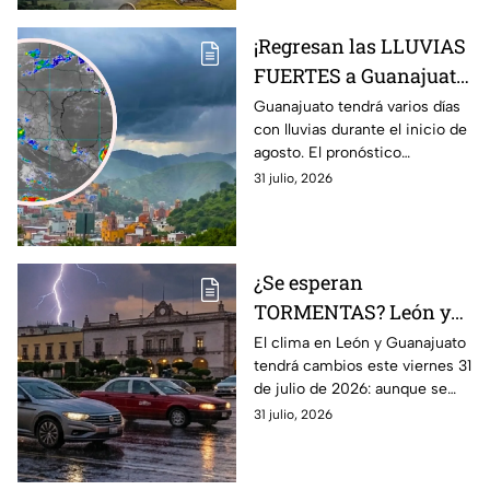
¡Regresan las LLUVIAS
FUERTES a Guanajuato!
Pronostican varios
Guanajuato tendrá varios días
con lluvias durante el inicio de
días con chubascos y
agosto. El pronóstico
tormentas del 1 al 4 de
contempla chubascos fuertes,
31 julio, 2026
AGOSTO: esto se espera
tormentas eléctricas y viento.
¿Se esperan
TORMENTAS? León y
Guanajuato con
El clima en León y Guanajuato
tendrá cambios este viernes 31
posibilidad de
de julio de 2026: aunque se
LLUVIAS FUERTES hoy
espera una jornada
31 julio, 2026
viernes: Hora EXACTA
mayormente despejada,
aumentará la posibilidad de
chubascos.