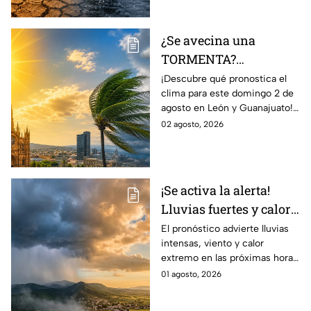
catastróficos.
¿Se avecina una
TORMENTA?
Aumentan las
¡Descubre qué pronostica el
clima para este domingo 2 de
posibilidad de
agosto en León y Guanajuato!
LLUVIAS FUERTES en
Desde una mañana
02 agosto, 2026
León, Gto., hoy 2 de
parcialmente nublada hasta
agosto: reporte EN VIVO
posibles chubascos.
¡Se activa la alerta!
Lluvias fuertes y calor
extremo en gran parte
El pronóstico advierte lluvias
intensas, viento y calor
de México; ¿afectará a
extremo en las próximas horas
Guanajuato?
en gran parte del país.
01 agosto, 2026