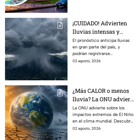
caída de granizo.
¡CUIDADO! Advierten
lluvias intensas y
fuertes rachas de
El pronóstico anticipa lluvias
en gran parte del país, y
viento en México;
podrían registrarse
¿cómo afectará a
afectaciones por las
02 agosto, 2026
Guanajuato?
precipitaciones.
¿Más CALOR o menos
lluvia? La ONU advierte
por los efectos
La ONU advierte sobre los
impactos extremos de El Niño
EXTREMOS de ‘El Niño’
en el clima mundial. Descubre
y que cambiarán el
cómo podría cambiar el clima
02 agosto, 2026
clima en el mundo
y sus posibles efectos