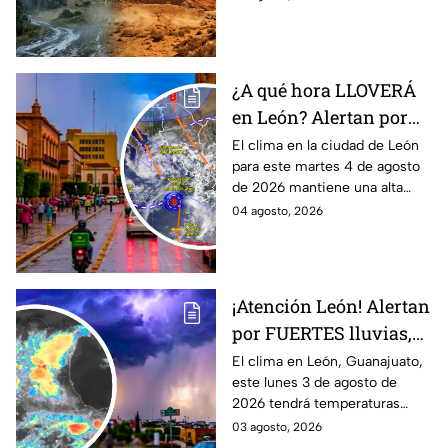
¿A qué hora LLOVERÁ
en León? Alertan por
ALTA probabilidad de
El clima en la ciudad de León
para este martes 4 de agosto
lluvia HOY martes, por
de 2026 mantiene una alta
inestabilidad
probabilidad de lluvia, de
04 agosto, 2026
atmosférica
acuerdo con el SMN.
¡Atención León! Alertan
por FUERTES lluvias,
tormentas y posible
El clima en León, Guanajuato,
este lunes 3 de agosto de
granizo en Guanajuato
2026 tendrá temperaturas
HOY lunes: HORA
cálidas, posibles lluvias
03 agosto, 2026
EXACTA
fuertes, tormentas eléctricas y