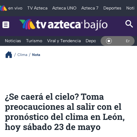
en vivo
TV Azteca
Azteca UNO
Azteca 7
Deportes
Notic
Noticias
Turismo
Viral y Tendencia
Deportes
Espectáculos
En Vivo
Clima
Nota
¿Se caerá el cielo? Toma
preocauciones al salir con el
pronóstico del clima en León,
hoy sábado 23 de mayo