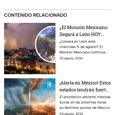
CONTENIDO RELACIONADO
¿El Monzón Mexicano
llegará a León HOY
miércoles? Esto dice el
¿Lloverá en León este
miércoles 5 de agosto? El
pronóstico para este 5
Monzón Mexicano continúa
de agosto
afectando a varios estados del
05 agosto, 2026
país, pero ¿Llegará a
Guanajuato?
¡Alerta en México! Estos
estados tendrán fuertes
precipitaciones;
El pronóstico advierte intensas
lluvias en las próximas horas
¿afectará a Guanajuato?
en distintos puntos de México.
04 agosto, 2026