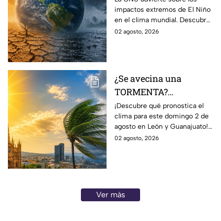
impactos extremos de El Niño
EXTREMOS de ‘El Niño’
en el clima mundial. Descubre
y que cambiarán el
cómo podría cambiar el clima
02 agosto, 2026
clima en el mundo
y sus posibles efectos
catastróficos.
¿Se avecina una
TORMENTA?
Aumentan las
¡Descubre qué pronostica el
clima para este domingo 2 de
posibilidad de
agosto en León y Guanajuato!
LLUVIAS FUERTES en
Desde una mañana
02 agosto, 2026
León, Gto., hoy 2 de
parcialmente nublada hasta
agosto: reporte EN VIVO
posibles chubascos.
Ver más