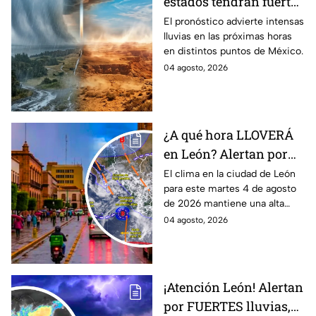
estados tendrán fuertes
precipitaciones;
El pronóstico advierte intensas
lluvias en las próximas horas
¿afectará a Guanajuato?
en distintos puntos de México.
04 agosto, 2026
¿A qué hora LLOVERÁ
en León? Alertan por
ALTA probabilidad de
El clima en la ciudad de León
para este martes 4 de agosto
lluvia HOY martes, por
de 2026 mantiene una alta
inestabilidad
probabilidad de lluvia, de
04 agosto, 2026
atmosférica
acuerdo con el SMN.
¡Atención León! Alertan
por FUERTES lluvias,