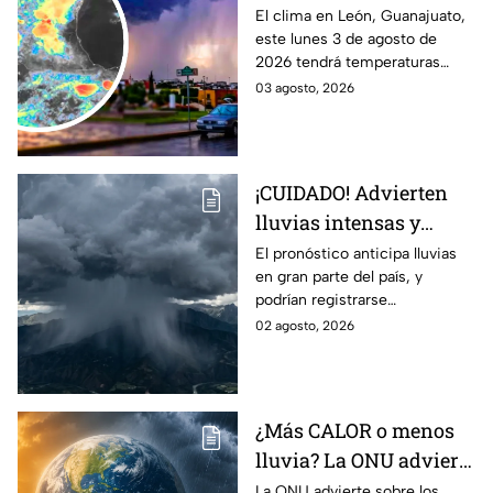
tormentas y posible
El clima en León, Guanajuato,
este lunes 3 de agosto de
granizo en Guanajuato
2026 tendrá temperaturas
HOY lunes: HORA
cálidas, posibles lluvias
03 agosto, 2026
EXACTA
fuertes, tormentas eléctricas y
caída de granizo.
¡CUIDADO! Advierten
lluvias intensas y
fuertes rachas de
El pronóstico anticipa lluvias
en gran parte del país, y
viento en México;
podrían registrarse
¿cómo afectará a
afectaciones por las
02 agosto, 2026
Guanajuato?
precipitaciones.
¿Más CALOR o menos
lluvia? La ONU advierte
por los efectos
La ONU advierte sobre los