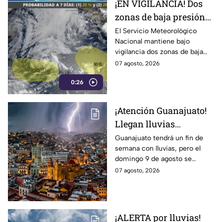
¡EN VIGILANCIA! Dos
zonas de baja presión
podrían convertirse en
El Servicio Meteorológico
Nacional mantiene bajo
ciclones; ¿se acercan a
vigilancia dos zonas de baja
México?
presión en el Pacífico, debido a
07 agosto, 2026
que podrían evolucionar a
0:26
ciclones tropicales.
¡Atención Guanajuato!
Llegan lluvias
FUERTES este fin de
Guanajuato tendrá un fin de
semana con lluvias, pero el
semana: ALERTAN por
domingo 9 de agosto se
DESCARGAS
esperan las precipitaciones
07 agosto, 2026
ELÉCTRICAS y posible
más fuertes.
GRANIZO
¡ALERTA por lluvias!