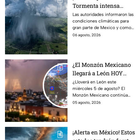
Tormenta intensa
azotará en varios
Las autoridades informaron las
condiciones climáticas para
estado; ¿afectará a
gran parte de Mexico y como
Guanajuato?
afectará a la entidad.
06 agosto, 2026
¿El Monzón Mexicano
llegará a León HOY
miércoles? Esto dice el
¿Lloverá en León este
miércoles 5 de agosto? El
pronóstico para este 5
Monzón Mexicano continúa
de agosto
afectando a varios estados del
05 agosto, 2026
país, pero ¿Llegará a
Guanajuato?
¡Alerta en México! Estos