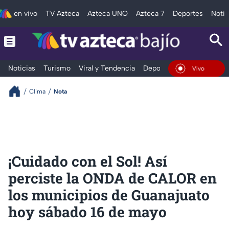
en vivo
TV Azteca
Azteca UNO
Azteca 7
Deportes
Notic
Noticias
Turismo
Viral y Tendencia
Deportes
Espectáculos
En Vivo
Clima
Nota
¡Cuidado con el Sol! Así
perciste la ONDA de CALOR en
los municipios de Guanajuato
hoy sábado 16 de mayo