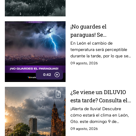
¡No guardes el
paraguas! Se
pronostican lluvias y
En León el cambio de
temperatura será perceptible
chubascos fuertes en
durante la tarde, por lo que se
Guanajuato para esta
recomienda tomar
09 agosto, 2026
semana
precauciones ante posibles
0:42
chubascos.
¿Se viene un DILUVIO
esta tarde? Consulta el
reporte del CLIMA en
¡Alerta de lluvia! Descubre
cómo estará el clima en León,
León, Gto., hoy
Gto. este domingo 9 de
domingo 9 de agosto
agosto. Temperaturas,
09 agosto, 2026
probabilidad de lluvia y más