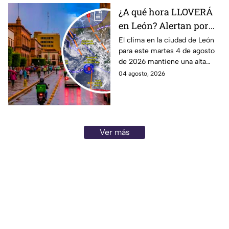
¿A qué hora LLOVERÁ
en León? Alertan por
ALTA probabilidad de
El clima en la ciudad de León
para este martes 4 de agosto
lluvia HOY martes, por
de 2026 mantiene una alta
inestabilidad
probabilidad de lluvia, de
04 agosto, 2026
atmosférica
acuerdo con el SMN.
Ver más