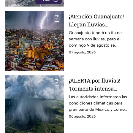
¡Atención Guanajuato!
Llegan lluvias
FUERTES este fin de
Guanajuato tendrá un fin de
semana con lluvias, pero el
semana: ALERTAN por
domingo 9 de agosto se
DESCARGAS
esperan las precipitaciones
07 agosto, 2026
ELÉCTRICAS y posible
más fuertes.
GRANIZO
¡ALERTA por lluvias!
Tormenta intensa
azotará en varios
Las autoridades informaron las
condiciones climáticas para
estado; ¿afectará a
gran parte de Mexico y como
Guanajuato?
afectará a la entidad.
06 agosto, 2026