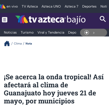
en vivo
TV Azteca
Azteca UNO
Azteca 7
Deportes
Notic
Noticias
Turismo
Viral y Tendencia
Deportes
Espectáculos
En Vivo
Clima
Nota
¡Se acerca la onda tropical! Así
afectará al clima de
Guanajuato hoy jueves 21 de
mayo, por municipios