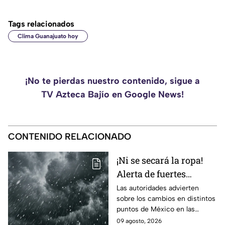
Tags relacionados
Clima Guanajuato hoy
¡No te pierdas nuestro contenido, sigue a
TV Azteca Bajío en Google News!
CONTENIDO RELACIONADO
¡Ni se secará la ropa!
Alerta de fuertes
lluvias, granizo y calor
Las autoridades advierten
sobre los cambios en distintos
en México; ¿afectará a
puntos de México en las
Guanajuato?
próximas horas.
09 agosto, 2026