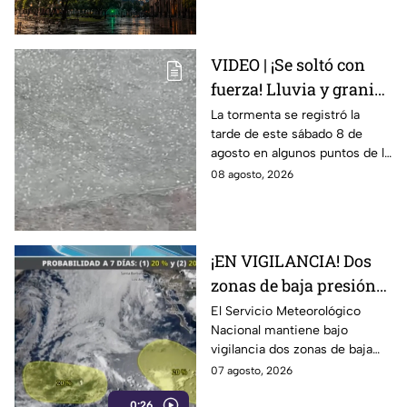
detalles que no puedes
perderte.
VIDEO | ¡Se soltó con
fuerza! Lluvia y granizo
sorprenden a
La tormenta se registró la
tarde de este sábado 8 de
habitantes de León;
agosto en algunos puntos de la
¿seguirá la tormenta?
ciudad.
08 agosto, 2026
¡EN VIGILANCIA! Dos
zonas de baja presión
podrían convertirse en
El Servicio Meteorológico
Nacional mantiene bajo
ciclones; ¿se acercan a
vigilancia dos zonas de baja
México?
presión en el Pacífico, debido a
07 agosto, 2026
que podrían evolucionar a
0:26
ciclones tropicales.