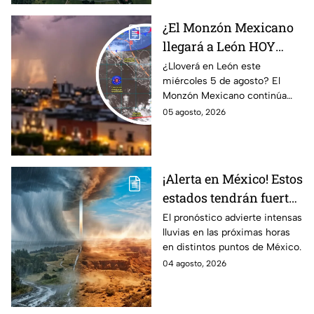
¿El Monzón Mexicano
llegará a León HOY
miércoles? Esto dice el
¿Lloverá en León este
miércoles 5 de agosto? El
pronóstico para este 5
Monzón Mexicano continúa
de agosto
afectando a varios estados del
05 agosto, 2026
país, pero ¿Llegará a
Guanajuato?
¡Alerta en México! Estos
estados tendrán fuertes
precipitaciones;
El pronóstico advierte intensas
lluvias en las próximas horas
¿afectará a Guanajuato?
en distintos puntos de México.
04 agosto, 2026