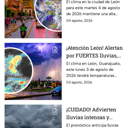
ALTA probabilidad de
El clima en la ciudad de León
para este martes 4 de agosto
lluvia HOY martes, por
de 2026 mantiene una alta
inestabilidad
probabilidad de lluvia, de
04 agosto, 2026
atmosférica
acuerdo con el SMN.
¡Atención León! Alertan
por FUERTES lluvias,
tormentas y posible
El clima en León, Guanajuato,
este lunes 3 de agosto de
granizo en Guanajuato
2026 tendrá temperaturas
HOY lunes: HORA
cálidas, posibles lluvias
03 agosto, 2026
EXACTA
fuertes, tormentas eléctricas y
caída de granizo.
¡CUIDADO! Advierten
lluvias intensas y
fuertes rachas de
El pronóstico anticipa lluvias