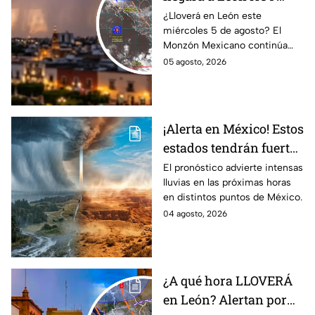
miércoles? Esto dice el
¿Lloverá en León este
miércoles 5 de agosto? El
pronóstico para este 5
Monzón Mexicano continúa
de agosto
afectando a varios estados del
05 agosto, 2026
país, pero ¿Llegará a
Guanajuato?
¡Alerta en México! Estos
estados tendrán fuertes
precipitaciones;
El pronóstico advierte intensas
lluvias en las próximas horas
¿afectará a Guanajuato?
en distintos puntos de México.
04 agosto, 2026
¿A qué hora LLOVERÁ
en León? Alertan por