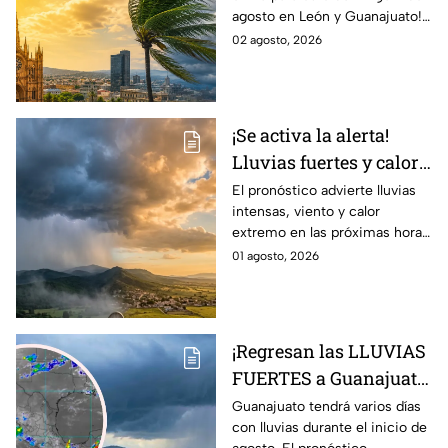
posibilidad de
agosto en León y Guanajuato!
LLUVIAS FUERTES en
Desde una mañana
02 agosto, 2026
León, Gto., hoy 2 de
parcialmente nublada hasta
agosto: reporte EN VIVO
posibles chubascos.
¡Se activa la alerta!
Lluvias fuertes y calor
extremo en gran parte
El pronóstico advierte lluvias
intensas, viento y calor
de México; ¿afectará a
extremo en las próximas horas
Guanajuato?
en gran parte del país.
01 agosto, 2026
¡Regresan las LLUVIAS
FUERTES a Guanajuato!
Pronostican varios
Guanajuato tendrá varios días
con lluvias durante el inicio de
días con chubascos y