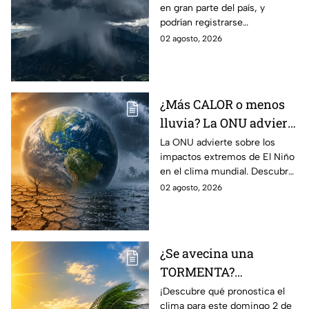
en gran parte del país, y
viento en México;
podrían registrarse
¿cómo afectará a
afectaciones por las
02 agosto, 2026
Guanajuato?
precipitaciones.
¿Más CALOR o menos
lluvia? La ONU advierte
por los efectos
La ONU advierte sobre los
impactos extremos de El Niño
EXTREMOS de ‘El Niño’
en el clima mundial. Descubre
y que cambiarán el
cómo podría cambiar el clima
02 agosto, 2026
clima en el mundo
y sus posibles efectos
catastróficos.
¿Se avecina una
TORMENTA?
Aumentan las
¡Descubre qué pronostica el
clima para este domingo 2 de