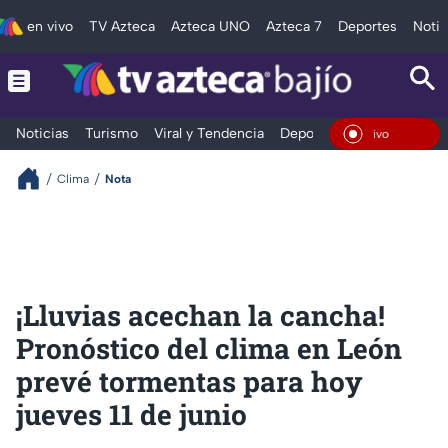
en vivo
TV Azteca
Azteca UNO
Azteca 7
Deportes
Notic
Noticias
Turismo
Viral y Tendencia
Deportes
Espectáculos
En Viv
Clima
Nota
¡Lluvias acechan la cancha!
Pronóstico del clima en León
prevé tormentas para hoy
jueves 11 de junio