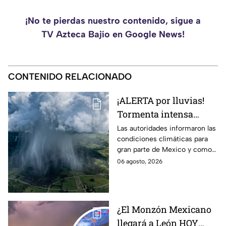
¡No te pierdas nuestro contenido, sigue a
TV Azteca Bajío en Google News!
CONTENIDO RELACIONADO
¡ALERTA por lluvias!
Tormenta intensa
azotará en varios
Las autoridades informaron las
condiciones climáticas para
estado; ¿afectará a
gran parte de Mexico y como
Guanajuato?
afectará a la entidad.
06 agosto, 2026
¿El Monzón Mexicano
llegará a León HOY