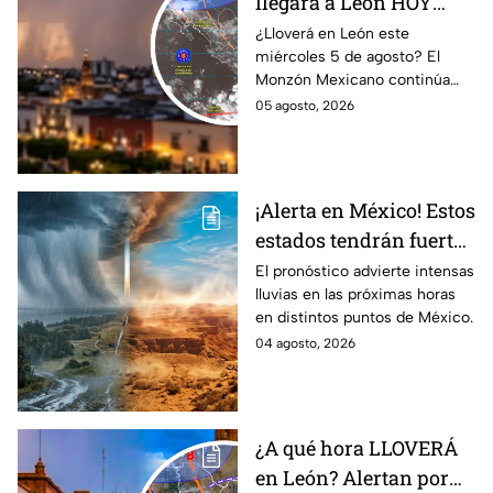
llegará a León HOY
miércoles? Esto dice el
¿Lloverá en León este
miércoles 5 de agosto? El
pronóstico para este 5
Monzón Mexicano continúa
de agosto
afectando a varios estados del
05 agosto, 2026
país, pero ¿Llegará a
Guanajuato?
¡Alerta en México! Estos
estados tendrán fuertes
precipitaciones;
El pronóstico advierte intensas
lluvias en las próximas horas
¿afectará a Guanajuato?
en distintos puntos de México.
04 agosto, 2026
¿A qué hora LLOVERÁ
en León? Alertan por