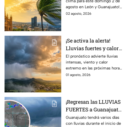
clima para este domingo 2 de
posibilidad de
agosto en León y Guanajuato!
LLUVIAS FUERTES en
Desde una mañana
02 agosto, 2026
León, Gto., hoy 2 de
parcialmente nublada hasta
agosto: reporte EN VIVO
posibles chubascos.
¡Se activa la alerta!
Lluvias fuertes y calor
extremo en gran parte
El pronóstico advierte lluvias
intensas, viento y calor
de México; ¿afectará a
extremo en las próximas horas
Guanajuato?
en gran parte del país.
01 agosto, 2026
¡Regresan las LLUVIAS
FUERTES a Guanajuato!
Pronostican varios
Guanajuato tendrá varios días
con lluvias durante el inicio de
días con chubascos y