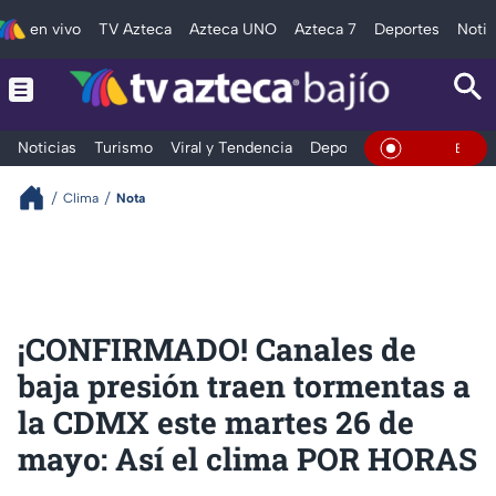
en vivo
TV Azteca
Azteca UNO
Azteca 7
Deportes
Notic
Noticias
Turismo
Viral y Tendencia
Deportes
Espectáculos
En Vivo
Clima
Nota
¡CONFIRMADO! Canales de
baja presión traen tormentas a
la CDMX este martes 26 de
mayo: Así el clima POR HORAS