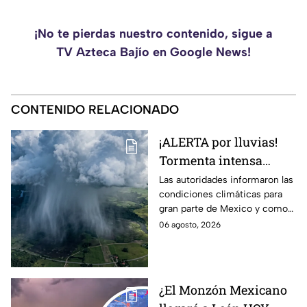
¡No te pierdas nuestro contenido, sigue a
TV Azteca Bajío en Google News!
CONTENIDO RELACIONADO
¡ALERTA por lluvias!
Tormenta intensa
azotará en varios
Las autoridades informaron las
condiciones climáticas para
estado; ¿afectará a
gran parte de Mexico y como
Guanajuato?
afectará a la entidad.
06 agosto, 2026
¿El Monzón Mexicano