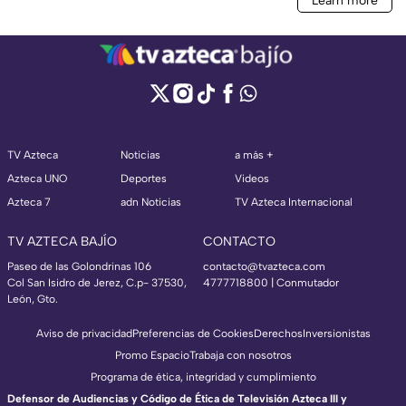
TV Azteca
Noticias
a más +
Azteca UNO
Deportes
Videos
Azteca 7
adn Noticias
TV Azteca Internacional
TV AZTECA BAJÍO
CONTACTO
Paseo de las Golondrinas 106
contacto@tvazteca.com
Col San Isidro de Jerez, C.p- 37530,
4777718800 | Conmutador
León, Gto.
Aviso de privacidad
Preferencias de Cookies
Derechos
Inversionistas
Promo Espacio
Trabaja con nosotros
Programa de ética, integridad y cumplimiento
Defensor de Audiencias y Código de Ética de Televisión Azteca III y