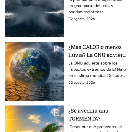
en gran parte del país, y
viento en México;
podrían registrarse
¿cómo afectará a
afectaciones por las
02 agosto, 2026
Guanajuato?
precipitaciones.
¿Más CALOR o menos
lluvia? La ONU advierte
por los efectos
La ONU advierte sobre los
impactos extremos de El Niño
EXTREMOS de ‘El Niño’
en el clima mundial. Descubre
y que cambiarán el
cómo podría cambiar el clima
02 agosto, 2026
clima en el mundo
y sus posibles efectos
catastróficos.
¿Se avecina una
TORMENTA?
Aumentan las
¡Descubre qué pronostica el