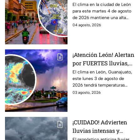
ALTA probabilidad de
El clima en la ciudad de León
para este martes 4 de agosto
lluvia HOY martes, por
de 2026 mantiene una alta
inestabilidad
probabilidad de lluvia, de
04 agosto, 2026
atmosférica
acuerdo con el SMN.
¡Atención León! Alertan
por FUERTES lluvias,
tormentas y posible
El clima en León, Guanajuato,
este lunes 3 de agosto de
granizo en Guanajuato
2026 tendrá temperaturas
HOY lunes: HORA
cálidas, posibles lluvias
03 agosto, 2026
EXACTA
fuertes, tormentas eléctricas y
caída de granizo.
¡CUIDADO! Advierten
lluvias intensas y
fuertes rachas de
El pronóstico anticipa lluvias