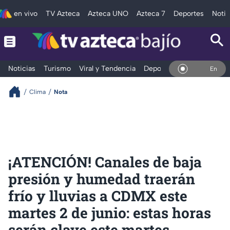
en vivo
TV Azteca
Azteca UNO
Azteca 7
Deportes
Notic
Noticias
Turismo
Viral y Tendencia
Deportes
Espectáculos
En Vivo
Clima
Nota
¡ATENCIÓN! Canales de baja
presión y humedad traerán
frío y lluvias a CDMX este
martes 2 de junio: estas horas
serán clave este martes