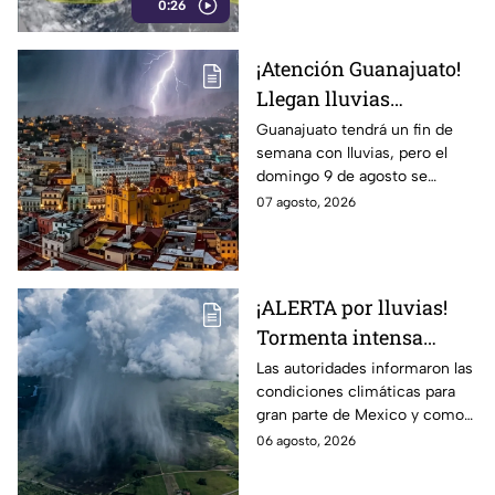
0:26
ciclones tropicales.
¡Atención Guanajuato!
Llegan lluvias
FUERTES este fin de
Guanajuato tendrá un fin de
semana con lluvias, pero el
semana: ALERTAN por
domingo 9 de agosto se
DESCARGAS
esperan las precipitaciones
07 agosto, 2026
ELÉCTRICAS y posible
más fuertes.
GRANIZO
¡ALERTA por lluvias!
Tormenta intensa
azotará en varios
Las autoridades informaron las
condiciones climáticas para
estado; ¿afectará a
gran parte de Mexico y como
Guanajuato?
afectará a la entidad.
06 agosto, 2026