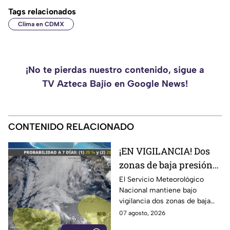
Tags relacionados
Clima en CDMX
¡No te pierdas nuestro contenido, sigue a
TV Azteca Bajío en Google News!
CONTENIDO RELACIONADO
¡EN VIGILANCIA! Dos
zonas de baja presión
podrían convertirse en
El Servicio Meteorológico
Nacional mantiene bajo
ciclones; ¿se acercan a
vigilancia dos zonas de baja
México?
presión en el Pacífico, debido a
07 agosto, 2026
que podrían evolucionar a