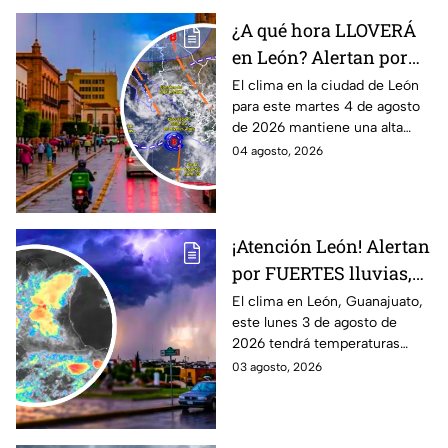
¿A qué hora LLOVERÁ
en León? Alertan por
ALTA probabilidad de
El clima en la ciudad de León
para este martes 4 de agosto
lluvia HOY martes, por
de 2026 mantiene una alta
inestabilidad
probabilidad de lluvia, de
04 agosto, 2026
atmosférica
acuerdo con el SMN.
¡Atención León! Alertan
por FUERTES lluvias,
tormentas y posible
El clima en León, Guanajuato,
este lunes 3 de agosto de
granizo en Guanajuato
2026 tendrá temperaturas
HOY lunes: HORA
cálidas, posibles lluvias
03 agosto, 2026
EXACTA
fuertes, tormentas eléctricas y
caída de granizo.