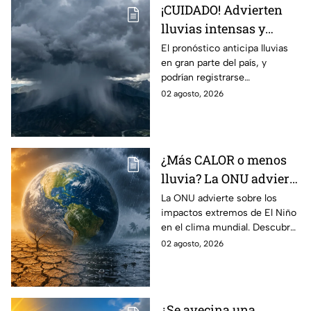
¡CUIDADO! Advierten
lluvias intensas y
fuertes rachas de
El pronóstico anticipa lluvias
en gran parte del país, y
viento en México;
podrían registrarse
¿cómo afectará a
afectaciones por las
02 agosto, 2026
Guanajuato?
precipitaciones.
¿Más CALOR o menos
lluvia? La ONU advierte
por los efectos
La ONU advierte sobre los
impactos extremos de El Niño
EXTREMOS de ‘El Niño’
en el clima mundial. Descubre
y que cambiarán el
cómo podría cambiar el clima
02 agosto, 2026
clima en el mundo
y sus posibles efectos
catastróficos.
¿Se avecina una