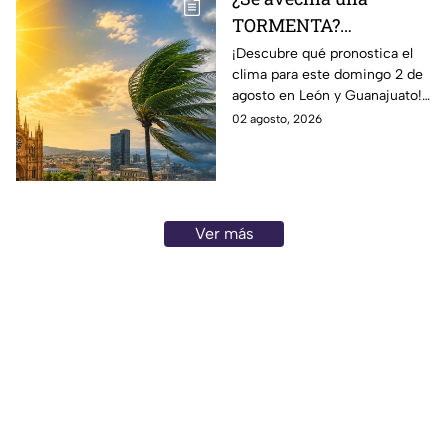
TORMENTA?
Aumentan las
¡Descubre qué pronostica el
clima para este domingo 2 de
posibilidad de
agosto en León y Guanajuato!
LLUVIAS FUERTES en
Desde una mañana
02 agosto, 2026
León, Gto., hoy 2 de
parcialmente nublada hasta
agosto: reporte EN VIVO
posibles chubascos.
Ver más