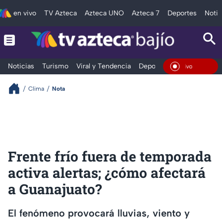
en vivo
TV Azteca
Azteca UNO
Azteca 7
Deportes
Notic
Noticias
Turismo
Viral y Tendencia
Deportes
Espectáculos
En Viv
Clima
Nota
Frente frío fuera de temporada
activa alertas; ¿cómo afectará
a Guanajuato?
El fenómeno provocará lluvias, viento y