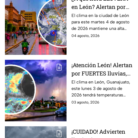
en León? Alertan por
ALTA probabilidad de
El clima en la ciudad de León
para este martes 4 de agosto
lluvia HOY martes, por
de 2026 mantiene una alta
inestabilidad
probabilidad de lluvia, de
04 agosto, 2026
atmosférica
acuerdo con el SMN.
¡Atención León! Alertan
por FUERTES lluvias,
tormentas y posible
El clima en León, Guanajuato,
este lunes 3 de agosto de
granizo en Guanajuato
2026 tendrá temperaturas
HOY lunes: HORA
cálidas, posibles lluvias
03 agosto, 2026
EXACTA
fuertes, tormentas eléctricas y
caída de granizo.
¡CUIDADO! Advierten