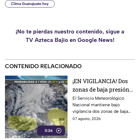
Clima Guanajuato hoy
¡No te pierdas nuestro contenido, sigue a
TV Azteca Bajío en Google News!
CONTENIDO RELACIONADO
¡EN VIGILANCIA! Dos
zonas de baja presión
podrían convertirse en
El Servicio Meteorológico
Nacional mantiene bajo
ciclones; ¿se acercan a
vigilancia dos zonas de baja
México?
presión en el Pacífico, debido a
07 agosto, 2026
que podrían evolucionar a
0:26
ciclones tropicales.