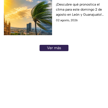
Aumentan las
¡Descubre qué pronostica el
clima para este domingo 2 de
posibilidad de
agosto en León y Guanajuato!
LLUVIAS FUERTES en
Desde una mañana
02 agosto, 2026
León, Gto., hoy 2 de
parcialmente nublada hasta
agosto: reporte EN VIVO
posibles chubascos.
Ver más