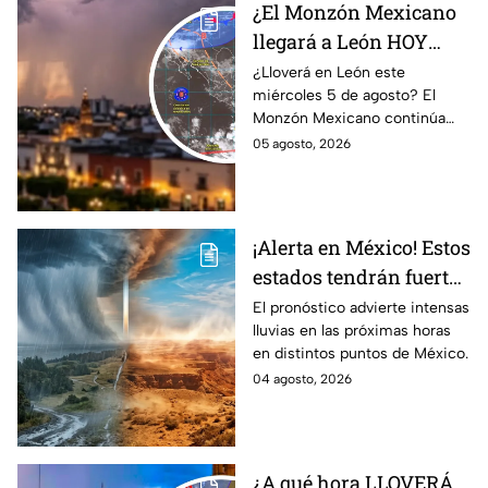
¿El Monzón Mexicano
llegará a León HOY
miércoles? Esto dice el
¿Lloverá en León este
miércoles 5 de agosto? El
pronóstico para este 5
Monzón Mexicano continúa
de agosto
afectando a varios estados del
05 agosto, 2026
país, pero ¿Llegará a
Guanajuato?
¡Alerta en México! Estos
estados tendrán fuertes
precipitaciones;
El pronóstico advierte intensas
lluvias en las próximas horas
¿afectará a Guanajuato?
en distintos puntos de México.
04 agosto, 2026
¿A qué hora LLOVERÁ