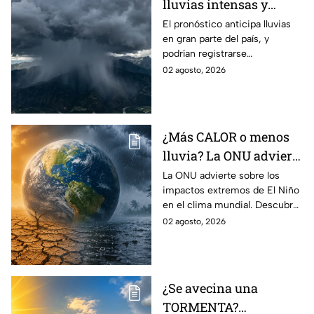
lluvias intensas y
fuertes rachas de
El pronóstico anticipa lluvias
en gran parte del país, y
viento en México;
podrían registrarse
¿cómo afectará a
afectaciones por las
02 agosto, 2026
Guanajuato?
precipitaciones.
¿Más CALOR o menos
lluvia? La ONU advierte
por los efectos
La ONU advierte sobre los
impactos extremos de El Niño
EXTREMOS de ‘El Niño’
en el clima mundial. Descubre
y que cambiarán el
cómo podría cambiar el clima
02 agosto, 2026
clima en el mundo
y sus posibles efectos
catastróficos.
¿Se avecina una
TORMENTA?