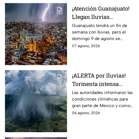
¡Atención Guanajuato!
Llegan lluvias
FUERTES este fin de
Guanajuato tendrá un fin de
semana con lluvias, pero el
semana: ALERTAN por
domingo 9 de agosto se
DESCARGAS
esperan las precipitaciones
07 agosto, 2026
ELÉCTRICAS y posible
más fuertes.
GRANIZO
¡ALERTA por lluvias!
Tormenta intensa
azotará en varios
Las autoridades informaron las
condiciones climáticas para
estado; ¿afectará a
gran parte de Mexico y como
Guanajuato?
afectará a la entidad.
06 agosto, 2026